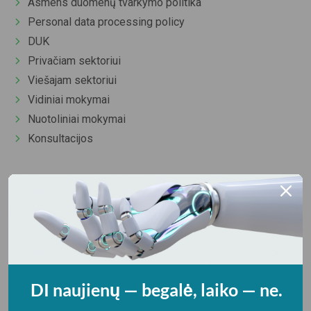
Asmens duomenų tvarkymo politika
Personal data processing policy
DUK
Privačiam sektoriui
Viešajam sektoriui
Vidiniai mokymai
Nuotoliniai mokymai
Konsultacijos
NAUDINGOS NUORODOS
Excel mokymai
Įmonės vidaus tvarkų šablonai
DAS tvarka (privačiam sektoriui)
DAS Online programa
DAS tvarka (viešajam sektoriui
DI naujienų — begalė, laiko — ne.
Apskaitos politika