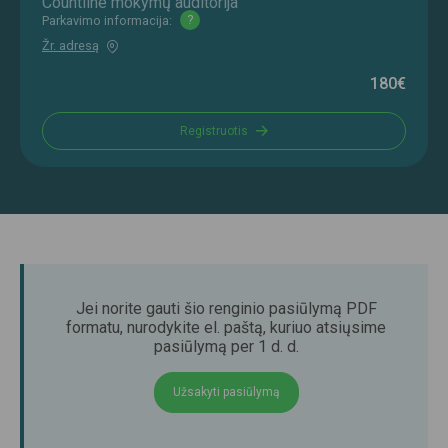
Countline mokymų auditorija
Parkavimo informacija:
?
Žr. adresą
180€
Registruotis
Jei norite gauti šio renginio pasiūlymą PDF
formatu, nurodykite el. paštą, kuriuo atsiųsime
pasiūlymą per 1 d. d.
Užsakyti pasiūlymą