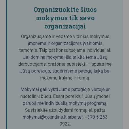
Organizuokite šiuos
mokymus tik savo
organizacijai
Organizuojame ir vedame vidinius mokymus
įmonėms ir organizacijoms įvairiomis
temomis. Taip pat konsultuojame individualiai.
Jei domina mokymai šia ar kita tema Jūsų
darbuotojams, prašome susisiekti – aptarsime
Jūsų poreikius, suderinsime patogų laiką bei
mokymų trukmę ir formą.
Mokymai gali vykti Jums patogioje vietoje ar
nuotoliniu būdu. Esant poreikiui, Jūsų įmonei
paruošime individualią mokymų programą.
Susisiekite užpildydami formą, el. paštu
mokymai@countline.lt arba tel. +370 5 263
9922.