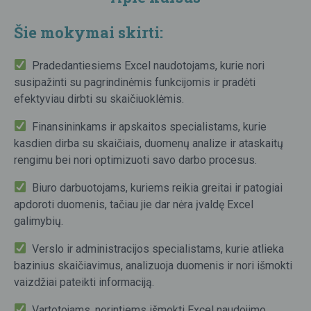
Šie mokymai skirti:
Pradedantiesiems Excel naudotojams, kurie nori
susipažinti su pagrindinėmis funkcijomis ir pradėti
efektyviau dirbti su skaičiuoklėmis.
Finansininkams ir apskaitos specialistams, kurie
kasdien dirba su skaičiais, duomenų analize ir ataskaitų
rengimu bei nori optimizuoti savo darbo procesus.
Biuro darbuotojams, kuriems reikia greitai ir patogiai
apdoroti duomenis, tačiau jie dar nėra įvaldę Excel
galimybių.
Verslo ir administracijos specialistams, kurie atlieka
bazinius skaičiavimus, analizuoja duomenis ir nori išmokti
vaizdžiai pateikti informaciją.
Vartotojams, norintiems išmokti Excel naudojimo