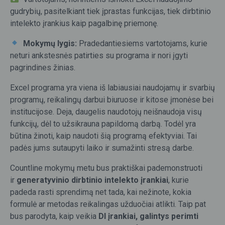
gudrybių, pasitelkiant tiek įprastas funkcijas, tiek dirbtinio
intelekto įrankius kaip pagalbinę priemonę.
Mokymų lygis:
Pradedantiesiems vartotojams, kurie
neturi ankstesnės patirties su programa ir nori įgyti
pagrindines žinias.
Excel programa yra viena iš labiausiai naudojamų ir svarbių
programų, reikalingų darbui biuruose ir kitose įmonėse bei
institucijose. Deja, daugelis naudotojų neišnaudoja visų
funkcijų, dėl to užsikrauna papildomą darbą. Todėl yra
būtina žinoti, kaip naudoti šią programą efektyviai. Tai
padės jums sutaupyti laiko ir sumažinti stresą darbe.
Countline mokymų metu bus praktiškai pademonstruoti
ir
generatyvinio dirbtinio intelekto įrankiai
, kurie
padeda rasti sprendimą net tada, kai nežinote, kokia
formulė ar metodas reikalingas užduočiai atlikti. Taip pat
bus parodyta, kaip veikia
DI įrankiai, galintys perimti