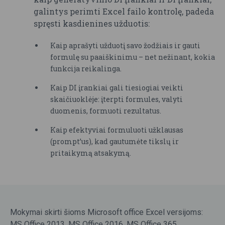
galintys perimti Excel failo kontrolę, padeda
spręsti kasdienines užduotis:
Kaip aprašyti užduotį savo žodžiais ir gauti
formulę su paaiškinimu – net nežinant, kokia
funkcija reikalinga.
Kaip DI įrankiai gali tiesiogiai veikti
skaičiuoklėje: įterpti formules, valyti
duomenis, formuoti rezultatus.
Kaip efektyviai formuluoti užklausas
(prompt’us), kad gautumėte tikslų ir
pritaikymą atsakymą.
Mokymai skirti šioms Microsoft office Excel versijoms:
MS Office 2013, MS Office 2016, MS Office 365,