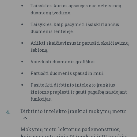
Taisykles, kurios apsaugos nuo neteisingų
duomenų įvedimo.
Taisykles, kaip pažymėti išsiskiriančius
duomenis lentelėje.
Atlikti skaičiavimus ir paruošti skaičiavimų
šabloną.
Vaizduoti duomenis grafiškai.
Paruošti duomenis spausdinimui.
Pasitelkti dirbtinio intelekto įrankius
žinioms praplėsti ir gauti pagalbą naudojant
funkcijas.
Dirbtinio intelekto įrankiai mokymų metu:
Mokymų metu lektorius pademonstruos,
kaip generatyvinio DI įrankiai ir DI įrankiai,