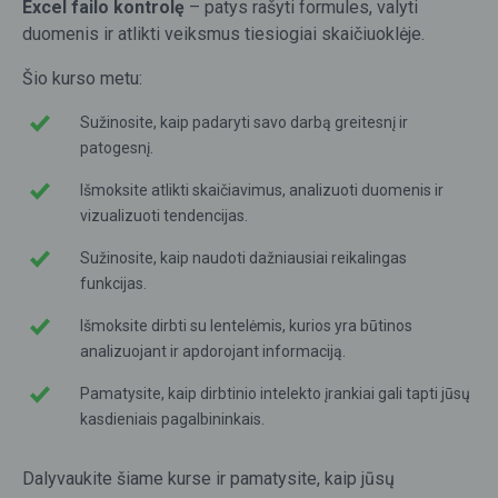
Excel failo kontrolę
– patys rašyti formules, valyti
duomenis ir atlikti veiksmus tiesiogiai skaičiuoklėje.
Šio kurso metu:
Sužinosite, kaip padaryti savo darbą greitesnį ir
patogesnį.
Išmoksite atlikti skaičiavimus, analizuoti duomenis ir
vizualizuoti tendencijas.
Sužinosite, kaip naudoti dažniausiai reikalingas
funkcijas.
Išmoksite dirbti su lentelėmis, kurios yra būtinos
analizuojant ir apdorojant informaciją.
Pamatysite, kaip dirbtinio intelekto įrankiai gali tapti jūsų
kasdieniais pagalbininkais.
Dalyvaukite šiame kurse ir pamatysite, kaip jūsų