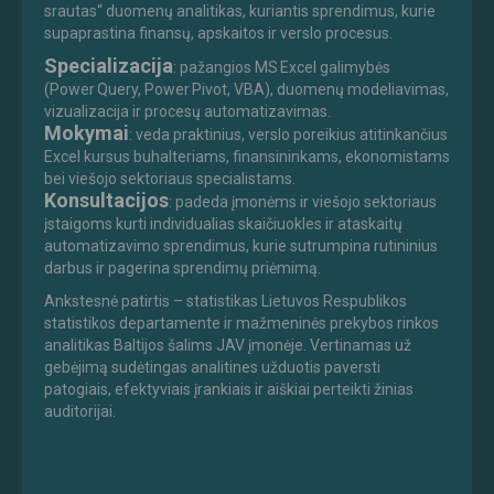
srautas“ duomenų analitikas, kuriantis sprendimus, kurie
supaprastina finansų, apskaitos ir verslo procesus.
Specializacija
: pažangios MS Excel galimybės
(Power Query, Power Pivot, VBA), duomenų modeliavimas,
vizualizacija ir procesų automatizavimas.
Mokymai
: veda praktinius, verslo poreikius atitinkančius
Excel kursus buhalteriams, finansininkams, ekonomistams
bei viešojo sektoriaus specialistams.
Konsultacijos
: padeda įmonėms ir viešojo sektoriaus
įstaigoms kurti individualias skaičiuokles ir ataskaitų
automatizavimo sprendimus, kurie sutrumpina rutininius
darbus ir pagerina sprendimų priėmimą.
Ankstesnė patirtis – statistikas Lietuvos Respublikos
statistikos departamente ir mažmeninės prekybos rinkos
analitikas Baltijos šalims JAV įmonėje. Vertinamas už
gebėjimą sudėtingas analitines užduotis paversti
patogiais, efektyviais įrankiais ir aiškiai perteikti žinias
auditorijai.