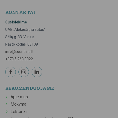
KONTAKTAI
Susisiekime
UAB „Mokesčių srautas“
Sėlių g. 33, Vilnius
Pašto kodas: 08109
info@countline.lt
+370 5 263 9922
REKOMENDUOJAME
Apie mus
Mokymai
Lektoriai