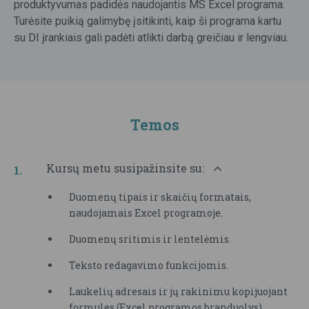
produktyvumas padidės naudojantis MS Excel programa.
Turėsite puikią galimybę įsitikinti, kaip ši programa kartu
su DI įrankiais gali padėti atlikti darbą greičiau ir lengviau.
Temos
Kursų metu susipažinsite su:
Duomenų tipais ir skaičių formatais,
naudojamais Excel programoje.
Duomenų sritimis ir lentelėmis.
Teksto redagavimo funkcijomis.
Laukelių adresais ir jų rakinimu kopijuojant
formules (Excel programos branduolys).