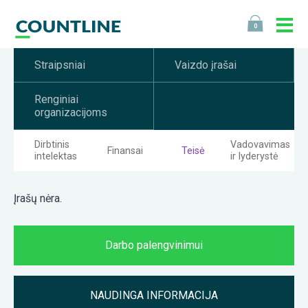
0
Straipsniai
Vaizdo įrašai
Renginiai
organizacijoms
Dirbtinis
Vadovavimas
Finansai
Teisė
intelektas
ir lyderystė
Įrašų nėra.
Darbo palengvinimui
NAUDINGA INFORMACIJA