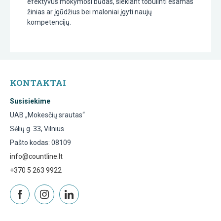
efektyvus mokymosi būdas, siekiant tobulinti esamas
žinias ar įgūdžius bei maloniai įgyti naujų
kompetencijų.
KONTAKTAI
Susisiekime
UAB „Mokesčių srautas“
Sėlių g. 33, Vilnius
Pašto kodas: 08109
info@countline.lt
+370 5 263 9922