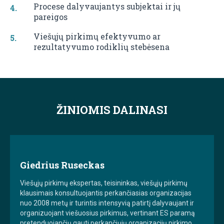
Procese dalyvaujantys subjektai ir jų
pareigos
Viešųjų pirkimų efektyvumo ar
rezultatyvumo rodiklių stebėsena
ŽINIOMIS DALINASI
Giedrius Ruseckas
Viešųjų pirkimų ekspertas, teisininkas, viešųjų pirkimų
klausimais konsultuojantis perkančiasias organizacijas
nuo 2008 metų ir turintis intensyvią patirtį dalyvaujant ir
organizuojant viešuosius pirkimus, vertinant ES paramą
pretenduojančių gauti perkančiųjų organizacijų pirkimo