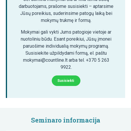
darbuotojams, prašome susisiekti – aptarsime
Jūsų poreikius, suderinsime patogų laiką bei
mokymų trukmę ir formą.
Mokymai gali vykti Jums patogioje vietoje ar
nuotoliniu būdu. Esant poreikiui, Jūsų įmonei
paruošime individualią mokymų programą.
Susisiekite užpildydami formą, el. paštu
mokymai@countline.lt arba tel. +370 5 263
9922.
Susisiekti
Seminaro informacija