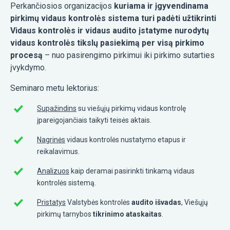
Perkančiosios organizacijos
kuriama ir įgyvendinama
pirkimų vidaus kontrolės sistema turi padėti užtikrinti
Vidaus kontrolės ir vidaus audito įstatyme nurodytų
vidaus kontrolės tikslų pasiekimą per visą pirkimo
procesą
– nuo pasirengimo pirkimui iki pirkimo sutarties
įvykdymo.
Seminaro metu lektorius:
Supažindins
su viešųjų pirkimų vidaus kontrolę
įpareigojančiais taikyti teisės aktais.
Nagrinės
vidaus kontrolės nustatymo etapus ir
reikalavimus.
Analizuos
kaip deramai pasirinkti tinkamą vidaus
kontrolės sistemą.
Pristatys
Valstybės kontrolės
audito išvadas
, Viešųjų
pirkimų tarnybos
tikrinimo ataskaitas
.