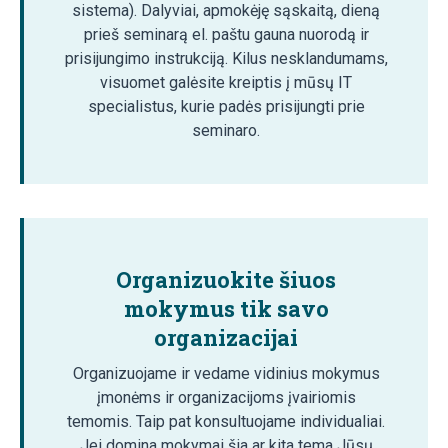
sistema). Dalyviai, apmokėję sąskaitą, dieną
prieš seminarą el. paštu gauna nuorodą ir
prisijungimo instrukciją. Kilus nesklandumams,
visuomet galėsite kreiptis į mūsų IT
specialistus, kurie padės prisijungti prie
seminaro.
Organizuokite šiuos
mokymus tik savo
organizacijai
Organizuojame ir vedame vidinius mokymus
įmonėms ir organizacijoms įvairiomis
temomis. Taip pat konsultuojame individualiai.
Jei domina mokymai šia ar kita tema Jūsų