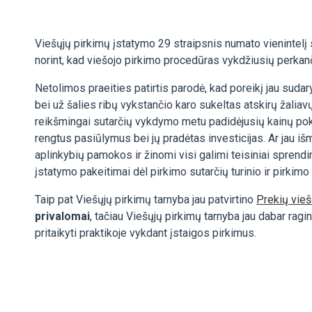
Viešųjų pirkimų įstatymo 29 straipsnis numato vienintelį
norint, kad viešojo pirkimo procedūras vykdžiusių perkan
Netolimos praeities patirtis parodė, kad poreikį jau sudary
bei už šalies ribų vykstančio karo sukeltas atskirų žali
reikšmingai sutarčių vykdymo metu padidėjusių kainų pokyč
rengtus pasiūlymus bei jų pradėtas investicijas. Ar jau
aplinkybių pamokos ir žinomi visi galimi teisiniai sprendi
įstatymo pakeitimai dėl pirkimo sutarčių turinio ir pirki
Taip pat Viešųjų pirkimų tarnyba jau patvirtino
Prekių vieš
privalomai
, tačiau Viešųjų pirkimų tarnyba jau dabar rag
pritaikyti praktikoje vykdant įstaigos pirkimus.