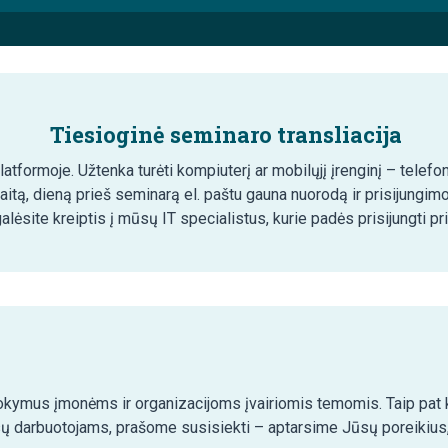
Tiesioginė seminaro transliacija
tformoje. Užtenka turėti kompiuterį ar mobilųjį įrenginį – telefon
aitą, dieną prieš seminarą el. paštu gauna nuorodą ir prisijungim
lėsite kreiptis į mūsų IT specialistus, kurie padės prisijungti pr
kymus įmonėms ir organizacijoms įvairiomis temomis. Taip pat ko
ų darbuotojams, prašome susisiekti – aptarsime Jūsų poreikius,