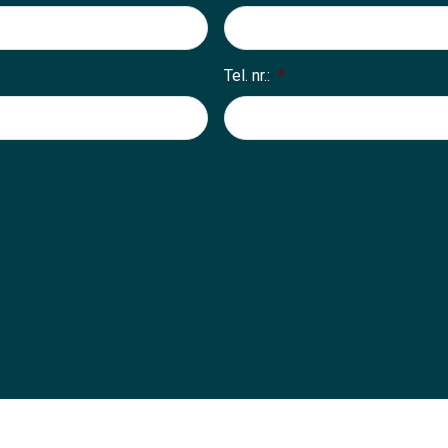
Tel. nr.:
*