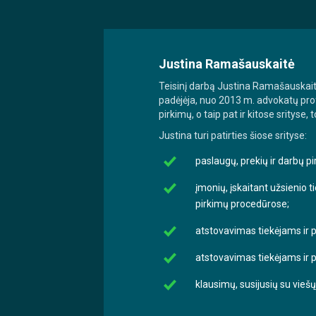
Justina Ramašauskaitė
Teisinį darbą Justina Ramašauskaitė
padėjėja, nuo 2013 m. advokatų profe
pirkimų, o taip pat ir kitose srityse,
Justina turi patirties šiose srityse:
paslaugų, prekių ir darbų p
įmonių, įskaitant užsienio 
pirkimų procedūrose;
atstovavimas tiekėjams ir 
atstovavimas tiekėjams ir 
klausimų, susijusių su vieš