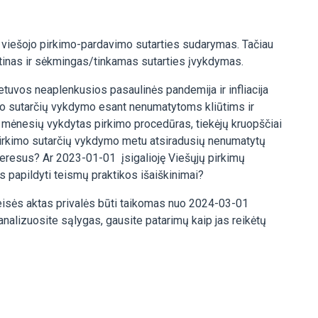
ai viešojo pirkimo-pardavimo sutarties sudarymas. Tačiau
ūtinas ir sėkmingas/tinkamas sutarties įvykdymas.
Lietuvos neaplenkusios pasaulinės pandemija ir infliacija
snio sutarčių vykdymo esant nenumatytoms kliūtims ir
tą mėnesių vykdytas pirkimo procedūras, tiekėjų kruopščiai
 pirkimo sutarčių vykdymo metu atsiradusių nenumatytų
interesus? Ar 2023-01-01 įsigalioję Viešųjų pirkimų
s papildyti teismų praktikos išaiškinimai?
teisės aktas privalės būti taikomas nuo 2024-03-01
analizuosite sąlygas, gausite patarimų kaip jas reikėtų