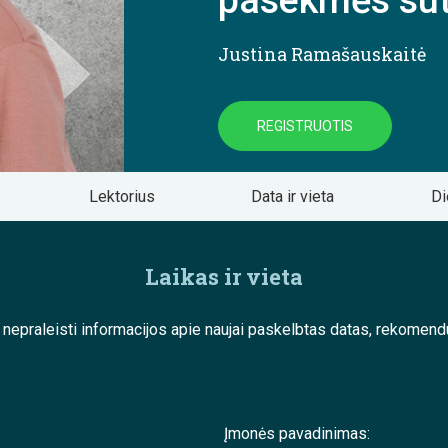
pasekmės sut
Justina Ramašauskaitė
REGISTRUOTIS
Lektorius
Data ir vieta
Di
Laikas ir vieta
e nepraleisti informacijos apie naujai paskelbtas datas, rekom
Įmonės pavadinimas: