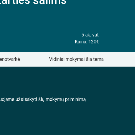
arties šalims
5 ak. val.
Kaina: 120€
enotvarkė
Vidiniai mokymai šia tema
enduojame užsisakyti šių mokymų priminimą