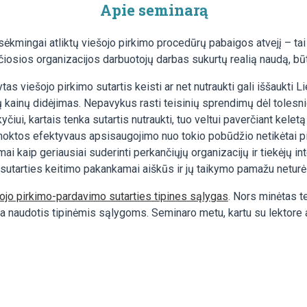
Apie seminarą
 sėkmingai atliktų viešojo pirkimo procedūrų pabaigos atvejį – t
čiosios organizacijos darbuotojų darbas sukurtų realią naudą, b
tas viešojo pirkimo sutartis keisti ar net nutraukti gali iššaukti 
avų kainų didėjimas. Nepavykus rasti teisinių sprendimų dėl tole
iui, kartais tenka sutartis nutraukti, tuo veltui paverčiant kele
 išmoktos efektyvaus apsisaugojimo nuo tokio pobūdžio netikėtai
mai kaip geriausiai suderinti perkančiųjų organizacijų ir tiekėjų 
mo sutarties keitimo pakankamai aiškūs ir jų taikymo pamažu neturė
ojo pirkimo-pardavimo sutarties tipines sąlygas
. Nors minėtas 
ina naudotis tipinėmis sąlygoms. Seminaro metu, kartu su lektore 