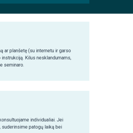
ą ar planšetę (su internetu ir garso
o instrukciją. Kilus nesklandumams,
ie seminaro.
nsultuojame individualiai. Jei
 suderinsime patogų laiką bei