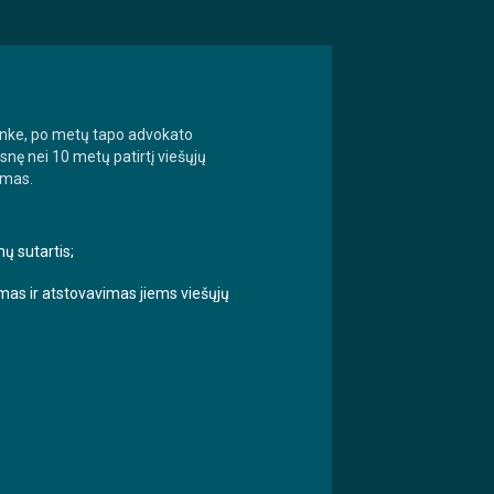
ninke, po metų tapo advokato
snę nei 10 metų patirtį viešųjų
dymas.
ų sutartis;
imas ir atstovavimas jiems viešųjų