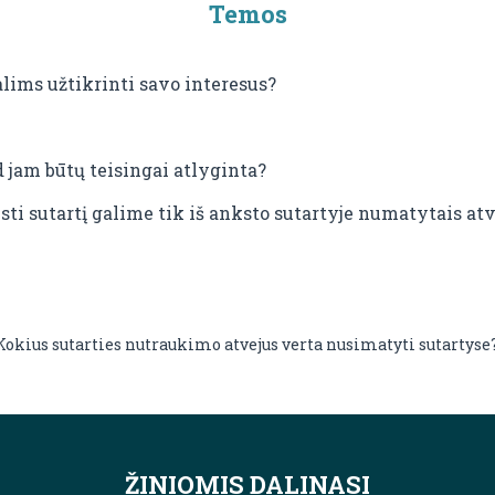
Temos
lims užtikrinti savo interesus?
d jam būtų teisingai atlyginta?
ti sutartį galime tik iš anksto sutartyje numatytais atv
Kokius sutarties nutraukimo atvejus verta nusimatyti sutartyse
ŽINIOMIS DALINASI