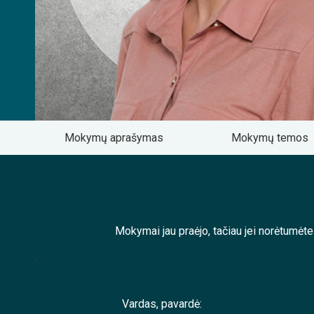
Mokymų aprašymas
Mokymų temos
Mokymai jau praėjo, tačiau jei norėtumėt
;
Vardas, pavardė: