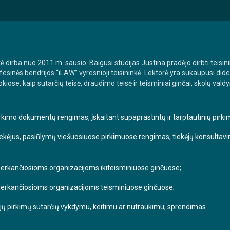
 dirba nuo 2011 m. sausio. Baigusi studijas Justina pradėjo dirbti teisi
sinės bendrijos “iLAW” vyresnioji teisininkė. Lektorė yra sukaupusi dide
 tokiose, kaip sutarčių teisė, draudimo teisė ir teisminiai ginčai, skolų val
irkimo dokumentų rengimas, įskaitant supaprastintų ir tarptautinių pirkim
tiekėjus, pasiūlymų viešuosiuose pirkimuose rengimas, tiekėjų konsultav
perkančiosioms organizacijoms ikiteisminiuose ginčuose;
perkančiosioms organizacijoms teisminiuose ginčuose;
ųjų pirkimų sutarčių vykdymu, keitimu ar nutraukimu, sprendimas.