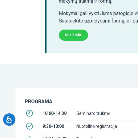
mokymų trukmę ir formą.
Mokymai gali vykti Jums patogioje vi
Susisiekite užpildydami formą, el. p
Susisiekti
PROGRAMA
10:00-14:30
Seminaro trukmė
9:30-10:00
Nuotolinė registracija