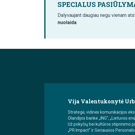
SPECIALUS PASIŪLYM
Dalyvaujant daugiau negu vienam ats
nuolaida
.
Vija Valentukonytė Ur
Strategė, vidinės komunikacijos eksp
Olandijos banke „ING“, „Lietuvos ener
Už pokyčių bei kultūros stiprinimo 
„PR Impact“ ir Geriausios Personal