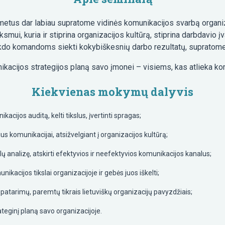
metus dar labiau supratome vidinės komunikacijos svarbą organiz
smui, kuria ir stiprina organizacijos kultūrą, stiprina darbdavio į
trukdo komandoms siekti kokybiškesnių darbo rezultatų, supratom
kacijos strategijos planą savo įmonei – visiems, kas atlieka kom
Kiekvienas mokymų dalyvis
kacijos auditą, kelti tikslus, įvertinti spragas;
ius komunikacijai, atsižvelgiant į organizacijos kultūrą;
lų analizę, atskirti efektyvios ir neefektyvios komunikacijos kanalus;
ikacijos tikslai organizacijoje ir gebės juos iškelti;
patarimų, paremtų tikrais lietuviškų organizacijų pavyzdžiais;
teginį planą savo organizacijoje.