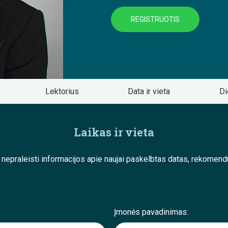
REGISTRUOTIS
Lektorius
Data ir vieta
Di
Laikas ir vieta
e nepraleisti informacijos apie naujai paskelbtas datas, rekom
Įmonės pavadinimas: