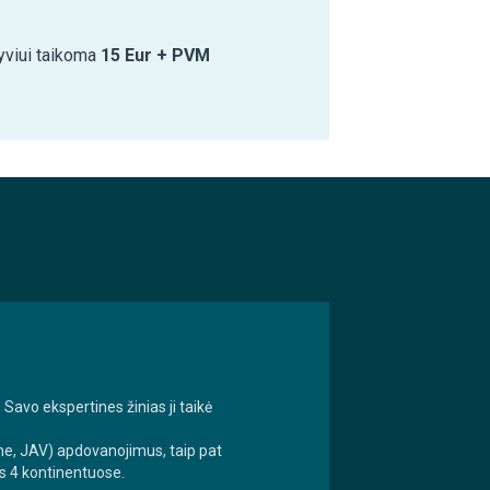
yviui taikoma
15 Eur + PVM
 Savo ekspertines žinias ji taikė
one, JAV) apdovanojimus, taip pat
s 4 kontinentuose.