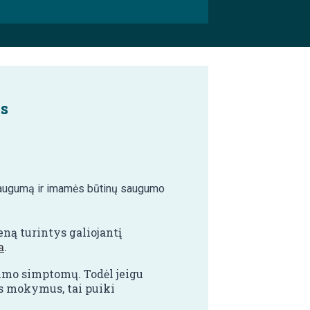
as
ų saugumą ir imamės būtinų saugumo
eną turintys galiojantį
a
.
limo simptomų. Todėl jeigu
us mokymus, tai puiki