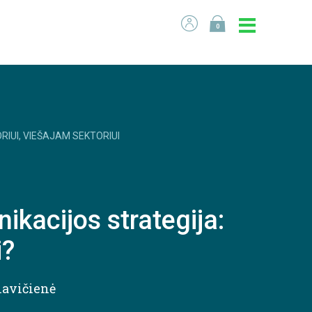
0
RIUI, VIEŠAJAM SEKTORIUI
ikacijos strategija:
i?
navičienė