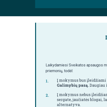
Laikydamiesi Sveikatos apsaugos min
priemonių, todėl:
Į mokymus bus įleidžiami t
Galimybių pasą.
Daugiau i
Į mokymus nebus įleidžiam
sergate, jaučiatės blogai,
alternatyva.