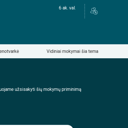
6 ak. val.
enotvarkė
Vidiniai mokymai šia tema
enduojame užsisakyti šių mokymų priminimą