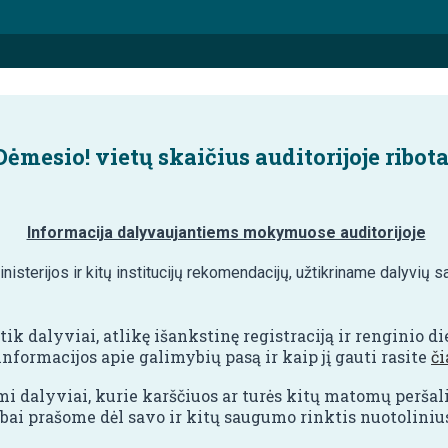
Dėmesio!
vietų skaičius auditorijoje ribot
Informacija dalyvaujantiems mokymuose auditorijoje
isterijos ir kitų institucijų rekomendacijų, užtikriname dalyvi
ik dalyviai, atlikę išankstinę registraciją ir renginio di
nformacijos apie galimybių pasą ir kaip jį gauti rasite
či
i dalyviai, kurie karščiuos ar turės kitų matomų perša
 labai prašome dėl savo ir kitų saugumo rinktis nuotolini