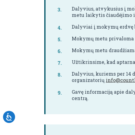
Dalyvius, atvykusius į mo
metu laikytis čiaudėjimo i
Dalyviai į mokymų erdvę b
Mokymų metu privaloma dė
Mokymų metu draudžiama v
Užtikrinsime, kad aptarna
Dalyvius, kuriems per 14
organizatorių
info@countl
Gavę informaciją apie dal
centrą.