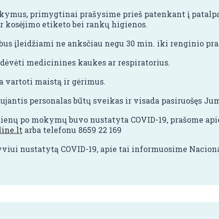
kymus, primygtinai prašysime prieš patenkant į patalpą
r kosėjimo etiketo bei rankų higienos.
us įleidžiami ne anksčiau negu 30 min. iki renginio pra
vėti medicinines kaukes ar respiratorius.
artoti maistą ir gėrimus.
ujantis personalas būtų sveikas ir visada pasiruošęs Jum
 dienų po mokymų buvo nustatyta COVID-19, prašome ap
ine.lt
arba telefonu 8659 22 169
yviui nustatytą COVID-19, apie tai informuosime Nacion