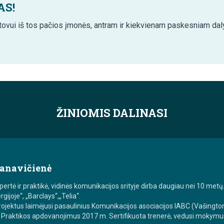
AS!
tovui iš tos pačios įmonės, antram ir kiekvienam paskesniam dal
ŽINIOMIS DALINASI
banavičienė
ertė ir praktikė, vidinės komunikacijos srityje dirba daugiau nei 10 metų.
gijoje“, „Barclays“,„Telia“.
projektus laimėjusi pasaulinius Komunikacijos asociacijos IABC (Vašingt
o Praktikos apdovanojimus 2017 m. Sertifikuota trenerė, vedusi mokymu