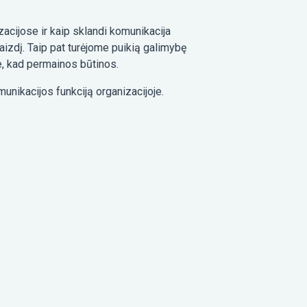
acijose ir kaip sklandi komunikacija
vaizdį. Taip pat turėjome puikią galimybę
e, kad permainos būtinos.
unikacijos funkciją organizacijoje.