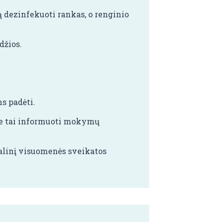
 dezinfekuoti rankas, o renginio
džios.
s padėti.
ie tai informuoti mokymų
alinį visuomenės sveikatos