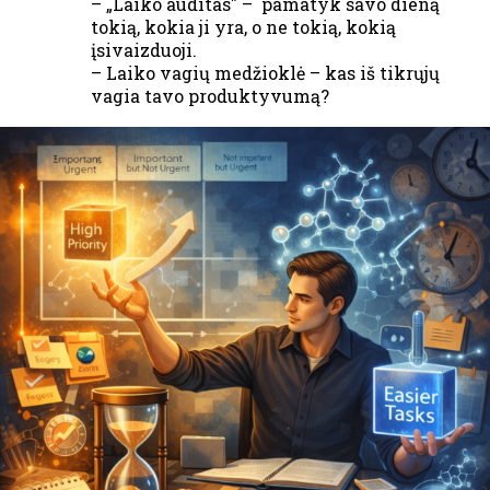
– „Laiko auditas" – pamatyk savo dieną
tokią, kokia ji yra, o ne tokią, kokią
įsivaizduoji.
– Laiko vagių medžioklė – kas iš tikrųjų
vagia tavo produktyvumą?