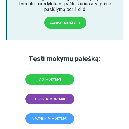
formatu, nurodykite el. paštą, kuriuo atsiųsime
pasiūlymą per 1 d. d.
Užsakyti pasiūlymą
Tęsti mokymų paiešką:
VISI MOKYMAI
TEISINIAI MOKYMAI
VADYBINIAI MOKYMAI