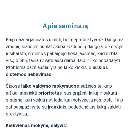
Apie seminarą
Kaip dažnai jaučiatės užimti, bet neproduktyvūs? Dauguma
žmonių šiandien nuolat skuba. Užduočių daugėja, dėmesys
išsibarsto, o dienos pabaigoje lieka jausmas, kad dirbta
visą dieną, tačiau svarbiausi darbai taip ir liko nepadaryti.
Problema dažniausiai yra ne laiko kiekis, o
aiškios
sistemos nebuvimas
.
Šiuose
laiko valdymo mokymuose
sužinosite, kaip
aiškiai atsirinkti
prioritetus
, susigrąžinti laiką ir sukurti
sistemą, kuri veikia net tada, kai motyvacija nusilpsta. Taip
pat susipažinsite su
įrankiais
, padedančiais laiką valdyti
efektyviau.
Kiekvienas mokymų dalyvis: