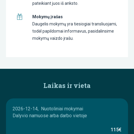
pateikiant juos iš anksto.
Mokymų įrašas
Daugelis mokymų yra tiesiogiai transliuojami,
todėl papildomai informavus, pasidalinsime
mokymų vaizdo įrašu.
Laikas ir vieta
2026-12-14, Nuotoliniai mokymai
Dalyvio namuose arba darbo vietoje
115€