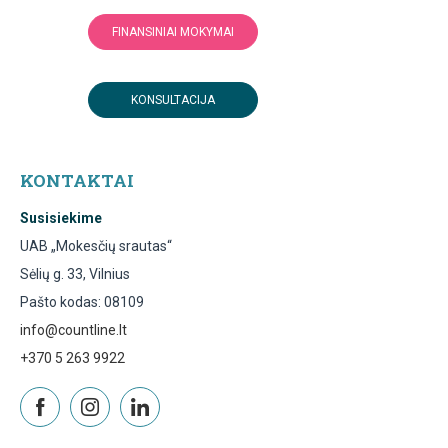
FINANSINIAI MOKYMAI
KONSULTACIJA
KONTAKTAI
Susisiekime
UAB „Mokesčių srautas“
Sėlių g. 33, Vilnius
Pašto kodas: 08109
info@countline.lt
+370 5 263 9922