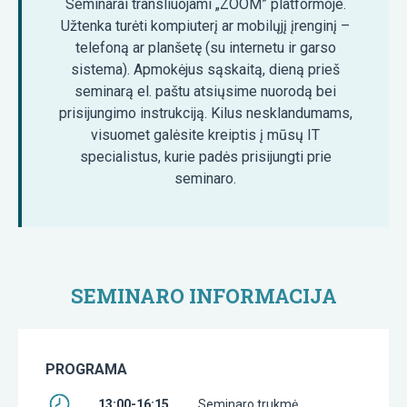
Seminarai transliuojami „ZOOM” platformoje.
Užtenka turėti kompiuterį ar mobilųjį įrenginį –
telefoną ar planšetę (su internetu ir garso
sistema). Apmokėjus sąskaitą, dieną prieš
seminarą el. paštu atsiųsime nuorodą bei
prisijungimo instrukciją. Kilus nesklandumams,
visuomet galėsite kreiptis į mūsų IT
specialistus, kurie padės prisijungti prie
seminaro.
SEMINARO INFORMACIJA
PROGRAMA
13:00-16:15
Seminaro trukmė