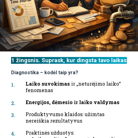
1 žingsnis. Suprask, kur dingsta tavo laikas
Diagnostika – kodėl taip yra?
Laiko suvokimas
ir „neturėjimo laiko“
fenomenas
Energijos, dėmesio ir laiko valdymas
Produktyvumo klaidos: užimtas
nereiškia rezultatyvus
Praktinės užduotys: