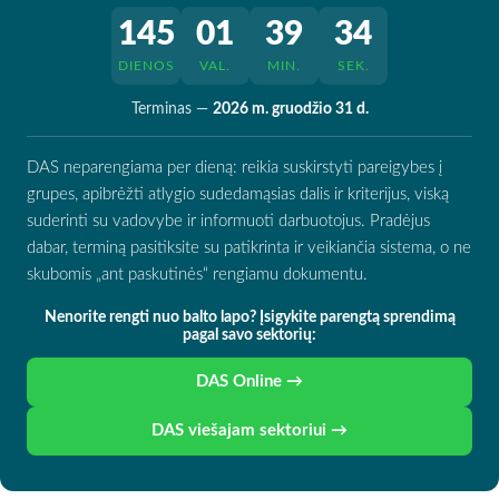
145
01
39
32
DIENOS
VAL.
MIN.
SEK.
Terminas —
2026 m. gruodžio 31 d.
DAS neparengiama per dieną: reikia suskirstyti pareigybes į
grupes, apibrėžti atlygio sudedamąsias dalis ir kriterijus, viską
suderinti su vadovybe ir informuoti darbuotojus. Pradėjus
dabar, terminą pasitiksite su patikrinta ir veikiančia sistema, o ne
skubomis „ant paskutinės“ rengiamu dokumentu.
Nenorite rengti nuo balto lapo? Įsigykite parengtą sprendimą
pagal savo sektorių:
DAS Online →
DAS viešajam sektoriui →