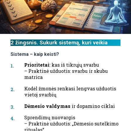
2 žingsnis. Sukurk sistemą, kuri veikia
Sistema – kaip keisti?
Prioritetai
: kas iš tikrųjų svarbu
– Praktinė užduotis: svarbu ir skubu
matrica
Kodėl žmonės renkasi lengvas užduotis
vietoj svarbių
Dėmesio valdymas
ir dopamino ciklai
Sprendimų nuovargis
– Praktinė užduotis: „Dėmesio sutelkimo
ritualas“