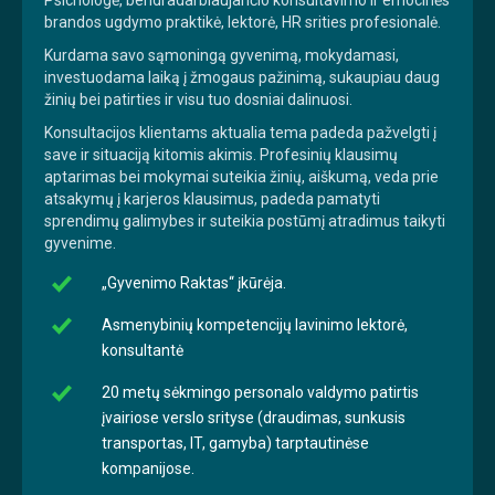
brandos ugdymo praktikė, lektorė, HR srities profesionalė.
Kurdama savo sąmoningą gyvenimą, mokydamasi,
investuodama laiką į žmogaus pažinimą, sukaupiau daug
žinių bei patirties ir visu tuo dosniai dalinuosi.
Konsultacijos klientams aktualia tema padeda pažvelgti į
save ir situaciją kitomis akimis. Profesinių klausimų
aptarimas bei mokymai suteikia žinių, aiškumą, veda prie
atsakymų į karjeros klausimus, padeda pamatyti
sprendimų galimybes ir suteikia postūmį atradimus taikyti
gyvenime.
„Gyvenimo Raktas“ įkūrėja.
Asmenybinių kompetencijų lavinimo lektorė,
konsultantė
20 metų sėkmingo personalo valdymo patirtis
įvairiose verslo srityse (draudimas, sunkusis
transportas, IT, gamyba) tarptautinėse
kompanijose.