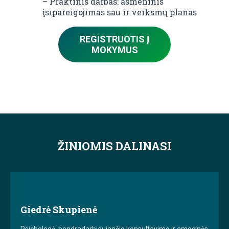
– Praktinis darbas: asmeninis
įsipareigojimas sau ir veiksmų planas
REGISTRUOTIS Į
MOKYMUS
ŽINIOMIS DALINASI
Giedrė Skupienė
Psichologė, bendradarbiaujančio konsultavimo ir emocinės