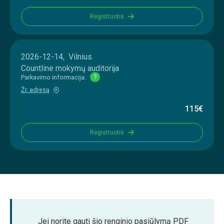
Registruotis
2026-12-14, Vilnius
Countline mokymų auditorija
Parkavimo informacija:
?
Žr. adresą
115€
Registruotis
Jei norite gauti šio renginio pasiūlymą PDF