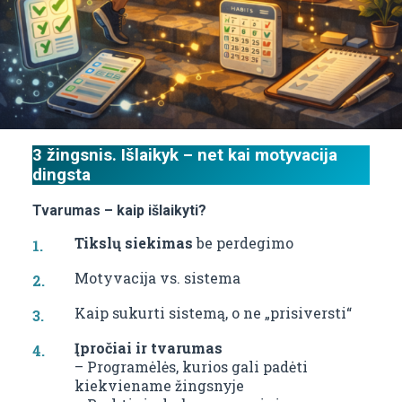
3 žingsnis. Išlaikyk – net kai motyvacija
dingsta
Tvarumas – kaip išlaikyti?
Tikslų siekimas
be perdegimo
Motyvacija vs. sistema
Kaip sukurti sistemą, o ne „prisiversti“
Įpročiai ir tvarumas
– Programėlės, kurios gali padėti
kiekviename žingsnyje