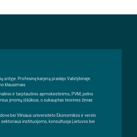
ų srityje. Profesinę karjerą pradėjo Valstybinėje
mo klausimais.
onalinio ir tarptautinio apmokestinimo, PVM, pelno
ienius įmonių iššūkius, o sukauptas teorines žinias
vė bei Vilniaus universiteto Ekonomikos ir verslo
 sektoriaus institucijoms, konsultuoja Lietuvos bei