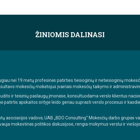
ŽINIOMIS DALINASI
au nei 19 metų profesinės patirties tiesioginių ir netiesioginių mokesči
nsultavo mokesčių mokėtojus įvairiais mokesčių taikymo ir administravi
 audito ir teisinių paslaugų įmonėse, konsultuodama verslo klientus naci
ė patirtis apskaitos srityje leido geriau suprasti verslo procesus ir kasd
tų asociacijos vadovė, UAB „BDO Consulting“ Mokesčių darbo grupės vado
vauja mokestinės politikos diskusijose, rengia mokymus verslui ir viešojo