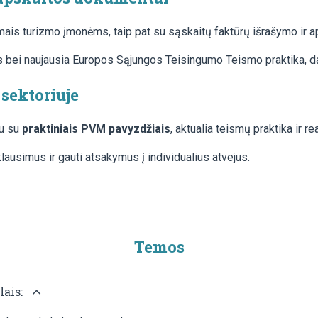
omais turizmo įmonėms, taip pat su sąskaitų faktūrų išrašymo ir
 bei naujausia Europos Sąjungos Teisingumo Teismo praktika, da
sektoriuje
tu su
praktiniais PVM pavyzdžiais
, aktualia teismų praktika ir re
klausimus ir gauti atsakymus į individualius atvejus.
Temos
lais: