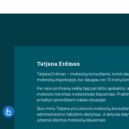
Tatjana Erdman
Tatjana Erdman – mokesčių konsultantė, turinti daugi
mokesčių inspekcijoje, kur daugiau nei 10 metų ko
Per savo profesinę veiklą taip pat dirbo apskaitos,
mokesčio bei kitais mokestiniais klausimais. Praktin
pritaikyti sprendžiant realias situacijas.
Šiuo metu Tatjana yra Lietuvos mokesčių konsultan
administravimo fakulteto dėstytoja. Ji aktyviai daly
užsienio klientus mokesčių klausimais.