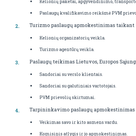
Kelionių paketai, apgyvendinimo, transport
Paslaugų kvalifikavimo reikšmė PVM priev
Turizmo paslaugų apmokestinimas taikant
Kelionių organizatorių veikla.
Turizmo agentūrų veikla.
Paslaugų teikimas Lietuvos, Europos Sąjungo
Sandoriai su verslo klientais.
Sandoriai su galutiniais vartotojais.
PVM prievolių skirtumai.
Tarpininkavimo paslaugų apmokestinimas t
Veikimas savo ir kito asmens vardu.
Komisinis atlygis ir jo apmokestinimas.