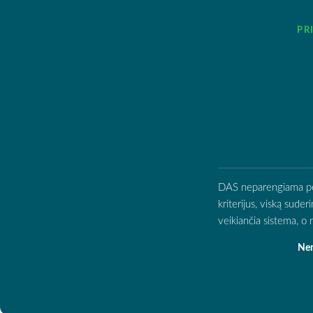
PR
DAS neparengiama per d
kriterijus, viską sude
veikiančia sistema, 
Nen