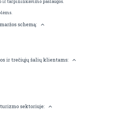
o ir tarpininkavimo paslaugos.
olėms.
 maržos schemą:
s ir trečiųjų šalių klientams:
urizmo sektoriuje: