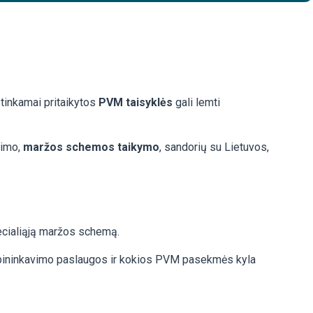
etinkamai pritaikytos
PVM taisyklės
gali lemti
nimo,
maržos schemos taikymo
, sandorių su Lietuvos,
pecialiąją maržos schemą.
tarpininkavimo paslaugos ir kokios PVM pasekmės kyla