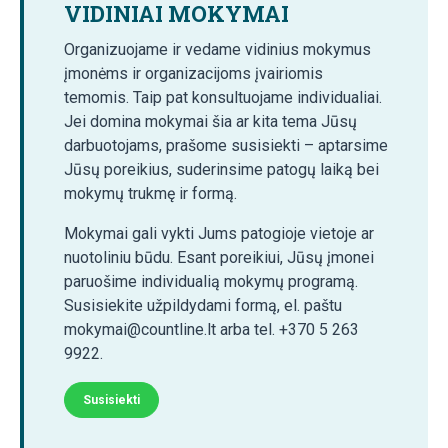
VIDINIAI MOKYMAI
Organizuojame ir vedame vidinius mokymus
įmonėms ir organizacijoms įvairiomis
temomis. Taip pat konsultuojame individualiai.
Jei domina mokymai šia ar kita tema Jūsų
darbuotojams, prašome susisiekti – aptarsime
Jūsų poreikius, suderinsime patogų laiką bei
mokymų trukmę ir formą.
Mokymai gali vykti Jums patogioje vietoje ar
nuotoliniu būdu. Esant poreikiui, Jūsų įmonei
paruošime individualią mokymų programą.
Susisiekite užpildydami formą, el. paštu
mokymai@countline.lt arba tel. +370 5 263
9922.
Susisiekti