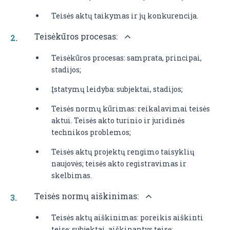
Teisės aktų taikymas ir jų konkurencija.
Teisėkūros procesas:
Teisėkūros procesas: samprata, principai,
stadijos;
Įstatymų leidyba: subjektai, stadijos;
Teisės normų kūrimas: reikalavimai teisės
aktui. Teisės akto turinio ir juridinės
technikos problemos;
Teisės aktų projektų rengimo taisyklių
naujovės; teisės akto registravimas ir
skelbimas.
Teisės normų aiškinimas:
Teisės aktų aiškinimas: poreikis aiškinti
teisę; subjektai, aiškinantys teisę;