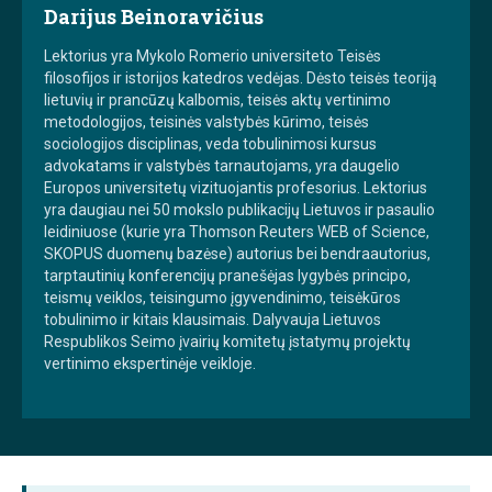
Darijus Beinoravičius
Lektorius yra Mykolo Romerio universiteto Teisės
filosofijos ir istorijos katedros vedėjas. Dėsto teisės teoriją
lietuvių ir prancūzų kalbomis, teisės aktų vertinimo
metodologijos, teisinės valstybės kūrimo, teisės
sociologijos disciplinas, veda tobulinimosi kursus
advokatams ir valstybės tarnautojams, yra daugelio
Europos universitetų vizituojantis profesorius. Lektorius
yra daugiau nei 50 mokslo publikacijų Lietuvos ir pasaulio
leidiniuose (kurie yra Thomson Reuters WEB of Science,
SKOPUS duomenų bazėse) autorius bei bendraautorius,
tarptautinių konferencijų pranešėjas lygybės principo,
teismų veiklos, teisingumo įgyvendinimo, teisėkūros
tobulinimo ir kitais klausimais. Dalyvauja Lietuvos
Respublikos Seimo įvairių komitetų įstatymų projektų
vertinimo ekspertinėje veikloje.