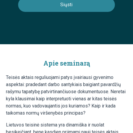
Apie seminarą
Teisės aktais reguliuojami patys įvairiausi gyvenimo
aspektai: pradedant darbo santykiais baigiant pavardžių
rašymu tapatybę patvirtinančiuose dokumentuose. Neretai
kyla klausimai kaip interpretuoti vienas ar kitas teisės
normas, kuo vadovaujantis jos kuriamos? Kaip ir kada
taikomas normų viršenybės principas?
Lietuvos teisinė sistema yra dinamiška ir nuolat
besikeičiant, bene kasdien priimami nauji teisės aktais,