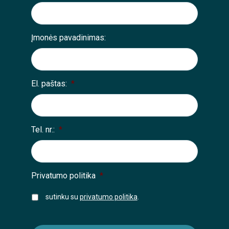
Įmonės pavadinimas:
El. paštas:
*
Tel. nr.:
*
Privatumo politika
*
sutinku su
privatumo politika
.