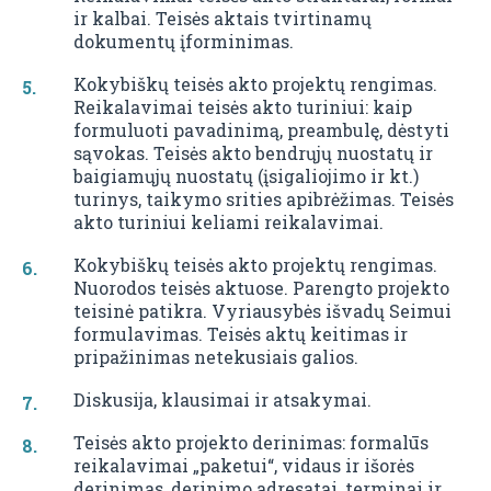
ir kalbai. Teisės aktais tvirtinamų
dokumentų įforminimas.
Kokybiškų teisės akto projektų rengimas.
Reikalavimai teisės akto turiniui: kaip
formuluoti pavadinimą, preambulę, dėstyti
sąvokas. Teisės akto bendrųjų nuostatų ir
baigiamųjų nuostatų (įsigaliojimo ir kt.)
turinys, taikymo srities apibrėžimas. Teisės
akto turiniui keliami reikalavimai.
Kokybiškų teisės akto projektų rengimas.
Nuorodos teisės aktuose. Parengto projekto
teisinė patikra. Vyriausybės išvadų Seimui
formulavimas. Teisės aktų keitimas ir
pripažinimas netekusiais galios.
Diskusija, klausimai ir atsakymai.
Teisės akto projekto derinimas: formalūs
reikalavimai „paketui“, vidaus ir išorės
derinimas, derinimo adresatai, terminai ir