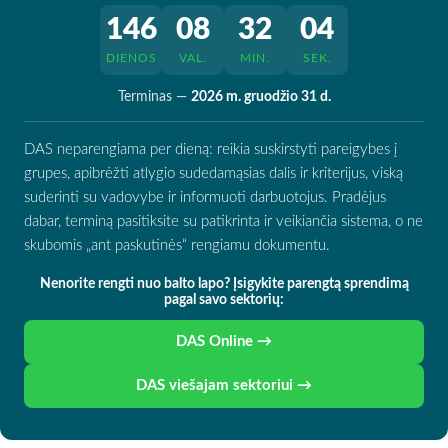
146
08
32
03
DIENOS
VAL.
MIN.
SEK.
Terminas —
2026 m. gruodžio 31 d.
DAS neparengiama per dieną: reikia suskirstyti pareigybes į
grupes, apibrėžti atlygio sudedamąsias dalis ir kriterijus, viską
suderinti su vadovybe ir informuoti darbuotojus. Pradėjus
dabar, terminą pasitiksite su patikrinta ir veikiančia sistema, o ne
skubomis „ant paskutinės“ rengiamu dokumentu.
Nenorite rengti nuo balto lapo? Įsigykite parengtą sprendimą
pagal savo sektorių:
DAS Online →
DAS viešajam sektoriui →