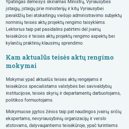
Ypatingas dėmesys skiriamas Ministrų, Vyriausybės
įstaigų, įstaigų prie ministerijų ir kitų Vyriausybei
pavaldžių bei atskaitingų viešojo administravimo subjektų
norminių teisės aktų projektų rengimo taisyklėms.
Lektorius taip pat pasidalins patirtimi dėl įvairių
teisėkūros ir teisės aktų projektų rengimo aspektų bei
kylančių praktinių klausimų sprendimo.
Kam aktualūs teisės aktų rengimo
mokymai
Mokymai ypač aktualūs teisės aktų rengėjams ir
teisėkūros specialistams valstybės bei savivaldybių
institucijose, teisės skyrių ir departamentų darbuotojams,
politikos formuotojams.
Mokymuose įgytos žinios taip pat naudingos įvairių sričių
ekspertams, nevyriausybinių organizacijų ir verslo
atstovams, dalyvaujantiems teisėkūroje, ypač turintiems