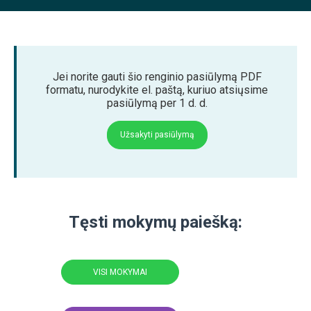
Jei norite gauti šio renginio pasiūlymą PDF
formatu, nurodykite el. paštą, kuriuo atsiųsime
pasiūlymą per 1 d. d.
Užsakyti pasiūlymą
Tęsti mokymų paiešką:
VISI MOKYMAI