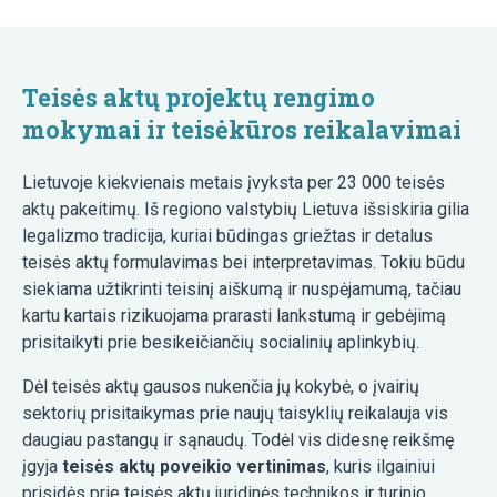
Teisės aktų projektų rengimo
mokymai ir teisėkūros reikalavimai
Lietuvoje kiekvienais metais įvyksta per 23 000 teisės
aktų pakeitimų. Iš regiono valstybių Lietuva išsiskiria gilia
legalizmo tradicija, kuriai būdingas griežtas ir detalus
teisės aktų formulavimas bei interpretavimas. Tokiu būdu
siekiama užtikrinti teisinį aiškumą ir nuspėjamumą, tačiau
kartu kartais rizikuojama prarasti lankstumą ir gebėjimą
prisitaikyti prie besikeičiančių socialinių aplinkybių.
Dėl teisės aktų gausos nukenčia jų kokybė, o įvairių
sektorių prisitaikymas prie naujų taisyklių reikalauja vis
daugiau pastangų ir sąnaudų. Todėl vis didesnę reikšmę
įgyja
teisės aktų poveikio vertinimas
, kuris ilgainiui
prisidės prie teisės aktų juridinės technikos ir turinio