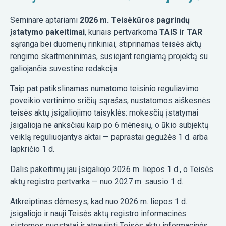
Seminare aptariami
2026 m. Teisėkūros pagrindų
įstatymo pakeitimai
, kuriais pertvarkoma
TAIS ir TAR
sąranga bei duomenų rinkiniai, stiprinamas teisės aktų
rengimo skaitmeninimas, susiejant rengiamą projektą su
galiojančia suvestine redakcija.
Taip pat patikslinamas numatomo teisinio reguliavimo
poveikio vertinimo sričių sąrašas, nustatomos aiškesnės
teisės aktų įsigaliojimo taisyklės: mokesčių įstatymai
įsigalioja ne anksčiau kaip po 6 mėnesių, o ūkio subjektų
veiklą reguliuojantys aktai — paprastai gegužės 1 d. arba
lapkričio 1 d.
Dalis pakeitimų jau įsigaliojo 2026 m. liepos 1 d., o Teisės
aktų registro pertvarka — nuo 2027 m. sausio 1 d.
Atkreiptinas dėmesys, kad nuo 2026 m. liepos 1 d.
įsigaliojo ir nauji Teisės aktų registro informacinės
sistemos nuostatai ir atnaujinti Teisės aktų informacinės