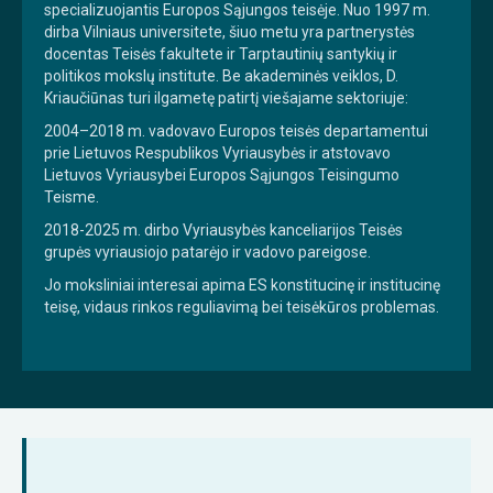
specializuojantis Europos Sąjungos teisėje. Nuo 1997 m.
dirba Vilniaus universitete, šiuo metu yra partnerystės
docentas Teisės fakultete ir Tarptautinių santykių ir
politikos mokslų institute. Be akademinės veiklos, D.
Kriaučiūnas turi ilgametę patirtį viešajame sektoriuje:
2004–2018 m. vadovavo Europos teisės departamentui
prie Lietuvos Respublikos Vyriausybės ir atstovavo
Lietuvos Vyriausybei Europos Sąjungos Teisingumo
Teisme.
2018-2025 m. dirbo Vyriausybės kanceliarijos Teisės
grupės vyriausiojo patarėjo ir vadovo pareigose.
Jo moksliniai interesai apima ES konstitucinę ir institucinę
teisę, vidaus rinkos reguliavimą bei teisėkūros problemas.