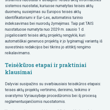
sistemos nuostatai, kuriuose numatytas teisės aktų
duomenų susiejimas su Europos teisės aktų
identifikatoriumi ir Eur-Lex, automatinis turinio
indeksavimas bei nuorodų žymėjimas. Taip pat TAIS
nuostatuose numatyta nuo 2029 m. sausio 1 d.
įsigaliosianti teisės aktų projektų rengyklė, kuri
automatiškai generuos projektą ir jo lyginamąjį variantą iš
suvestinės redakcijos bei tikrins jo atitiktį rengimo
reikalavimams.
Teisėkūros etapai ir praktiniai
klausimai
Dalyviai susipažins su svarbiausiais teisėkūros etapais:
teisės aktų projektų vertinimo, derinimo, teikimo ir
svarstymo Vyriausybėje procedūromis bei šį procesą
reglamentuojančiomis nuostatomis.