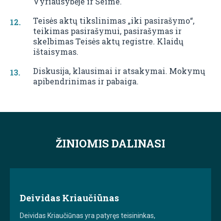
Vyriausybėje ir Seime.
Teisės aktų tikslinimas „iki pasirašymo“,
teikimas pasirašymui, pasirašymas ir
skelbimas Teisės aktų registre. Klaidų
ištaisymas.
Diskusija, klausimai ir atsakymai. Mokymų
apibendrinimas ir pabaiga.
ŽINIOMIS DALINASI
Deividas Kriaučiūnas
Deividas Kriaučiūnas yra patyręs teisininkas,