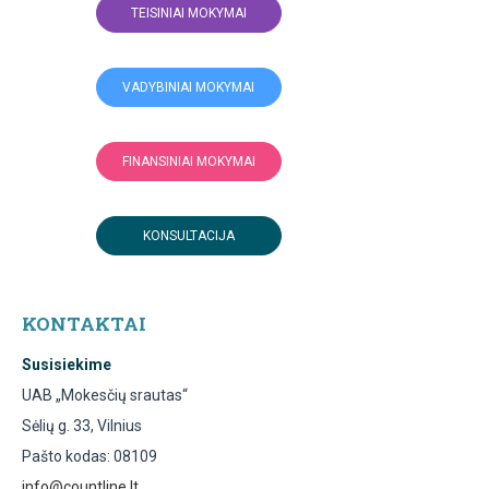
TEISINIAI MOKYMAI
VADYBINIAI MOKYMAI
FINANSINIAI MOKYMAI
KONSULTACIJA
KONTAKTAI
Susisiekime
UAB „Mokesčių srautas“
Sėlių g. 33, Vilnius
Pašto kodas: 08109
info@countline.lt