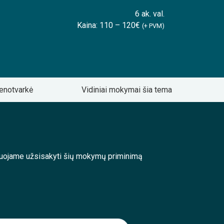
6 ak. val.
Kaina: 110 – 120€
(+ PVM)
enotvarkė
Vidiniai mokymai šia tema
enduojame užsisakyti šių mokymų priminimą