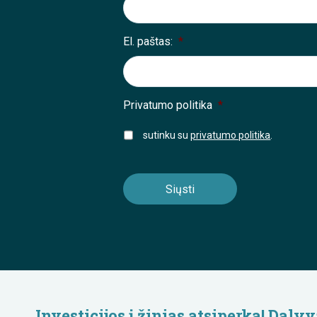
El. paštas:
*
Privatumo politika
*
sutinku su
privatumo politika
.
Investicijos į žinias atsiperka! Da