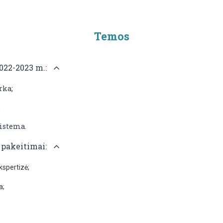
Temos
022-2023 m.:
rka;
;
istema.
 pakeitimai:
kspertizė;
a;