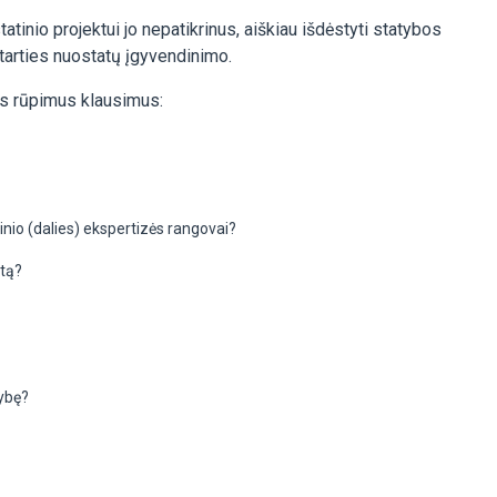
atinio projektui jo nepatikrinus, aiškiau išdėstyti statybos
utarties nuostatų įgyvendinimo.
ms rūpimus klausimus:
tinio (dalies) ekspertizės rangovai?
ntą?
kybę?