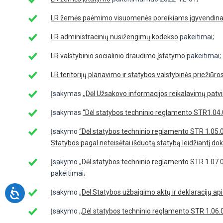
LR žemės paėmimo visuomenės poreikiams įgyvendinant
LR administracinių nusižengimų kodekso
pakeitimai;
LR valstybinio socialinio draudimo įstatymo
pakeitimai;
LR teritorijų planavimo ir statybos valstybinės priežiūr
Įsakymas
,,Dėl Užsakovo informacijos reikalavimų patvi
Įsakymas
“Dėl statybos techninio reglamento STR1.04.0
Įsakymo
“Dėl statybos techninio reglamento STR 1.05.
Statybos pagal neteisėtai išduotą statybą leidžiantį d
Įsakymo
„Dėl statybos techninio reglamento STR 1.07.0
pakeitimai;
Įsakymo
„Dėl Statybos užbaigimo aktų ir deklaracijų ap
Įsakymo
,,Dėl statybos techninio reglamento STR 1.06.0