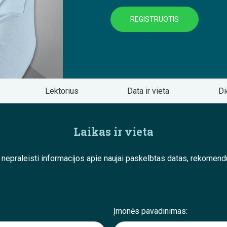
REGISTRUOTIS
Lektorius
Data ir vieta
Di
Laikas ir vieta
e nepraleisti informacijos apie naujai paskelbtas datas, rekom
Įmonės pavadinimas: