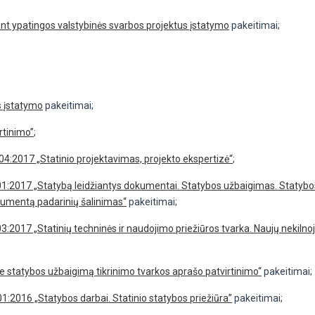
 ypatingos valstybinės svarbos projektus įstatymo
pakeitimai;
os įstatymo
pakeitimai;
rtinimo”
;
4:2017 „Statinio projektavimas, projekto ekspertizė“
;
01:2017 „Statybą leidžiantys dokumentai. Statybos užbaigimas. Statybo
okumentą padarinių šalinimas“
pakeitimai;
3:2017 „Statinių techninės ir naudojimo priežiūros tvarka. Naujų nekil
ie statybos užbaigimą tikrinimo tvarkos aprašo patvirtinimo“
pakeitimai;
1:2016 „Statybos darbai. Statinio statybos priežiūra”
pakeitimai;