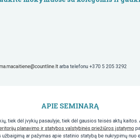
lma.macaitiene@countline.lt
arba telefonu +370 5 205 3292
APIE SEMINARĄ
ų, tiek dėl įvykių pasaulyje, tiek dėl gausios teisės aktų kaitos.
eritorijų planavimo ir statybos valstybinės priežiūros įstatymo
pa
ybos užbaigimą ar pažymas apie statinio statybą be nukrypimų nuo 