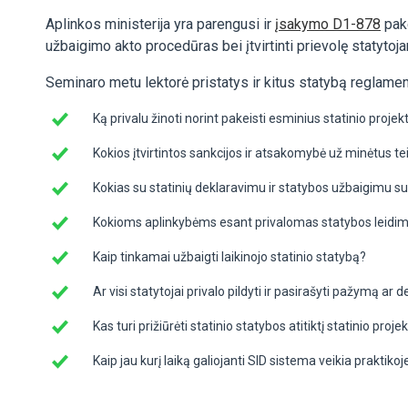
Aplinkos ministerija yra parengusi ir
įsakymo D1-878
pake
užbaigimo akto procedūras bei įtvirtinti prievolę statyto
Seminaro metu lektorė pristatys ir kitus statybą reglame
Ką privalu žinoti norint pakeisti esminius statinio proj
Kokios įtvirtintos sankcijos ir atsakomybė už minėtus te
Kokias su statinių deklaravimu ir statybos užbaigimu sus
Kokioms aplinkybėms esant privalomas statybos leidim
Kaip tinkamai užbaigti laikinojo statinio statybą?
Ar visi statytojai privalo pildyti ir pasirašyti pažymą ar 
Kas turi prižiūrėti statinio statybos atitiktį statinio pr
Kaip jau kurį laiką galiojanti SID sistema veikia prakti