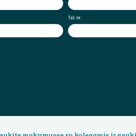
Tel. nr.:
*
lyvaukite mokymuose su kolegomis ir gauki