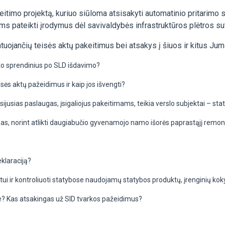
itimo projektą, kuriuo siūloma atsisakyti
automatinio pritarimo st
jams pateikti įrodymus dėl savivaldybės infrastruktūros plėtros s
ntuojančių teisės aktų
pakeitimus bei atsakys į šiuos ir kitus Ju
ekto sprendinius po SLD išdavimo?
isės aktų pažeidimus ir kaip jos išvengti?
ijusias paslaugas, įsigaliojus pakeitimams, teikia verslo subjektai – sta
as, norint atlikti daugiabučio gyvenamojo namo išorės paprastąjį remo
deklaraciją?
ojektui ir kontroliuoti statybose naudojamų statybos produktų, įrenginių ko
koje? Kas atsakingas už SID tvarkos pažeidimus?