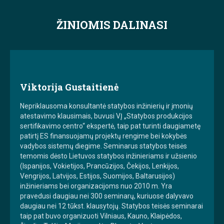
ŽINIOMIS DALINASI
Viktorija Gustaitienė
Nepriklausoma konsultantė statybos inžinierių ir įmonių
atestavimo klausimais, buvusi VĮ „Statybos produkcijos
sertifikavimo centro“ ekspertė, taip pat turinti daugiametę
patirtį ES finansuojamų projektų rengime bei kokybės
vadybos sistemų diegime. Seminarus statybos teisės
temomis dėsto Lietuvos statybos inžinieriams ir užsienio
(Ispanijos, Vokietijos, Prancūzijos, Čekijos, Lenkijos,
Vengrijos, Latvijos, Estijos, Suomijos, Baltarusijos)
inžinieriams bei organizacijoms nuo 2010 m. Yra
pravedusi daugiau nei 300 seminarų, kuriuose dalyvavo
daugiau nei 12 tūkst. klausytojų. Statybos teisės seminarai
taip pat buvo organizuoti Vilniaus, Kauno, Klaipėdos,