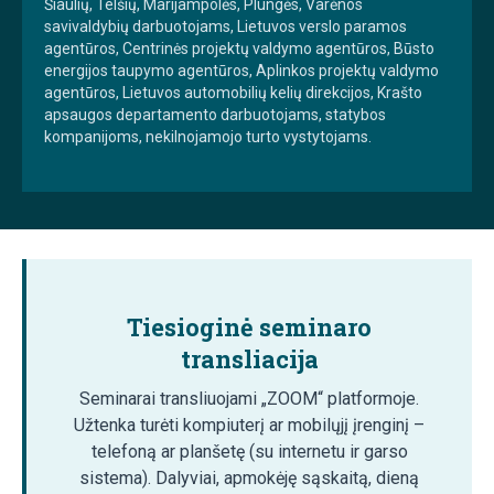
Šiaulių, Telšių, Marijampolės, Plungės, Varėnos
savivaldybių darbuotojams, Lietuvos verslo paramos
agentūros, Centrinės projektų valdymo agentūros, Būsto
energijos taupymo agentūros, Aplinkos projektų valdymo
agentūros, Lietuvos automobilių kelių direkcijos, Krašto
apsaugos departamento darbuotojams, statybos
kompanijoms, nekilnojamojo turto vystytojams.
Tiesioginė seminaro
transliacija
Seminarai transliuojami „ZOOM“ platformoje.
Užtenka turėti kompiuterį ar mobilųjį įrenginį –
telefoną ar planšetę (su internetu ir garso
sistema). Dalyviai, apmokėję sąskaitą, dieną