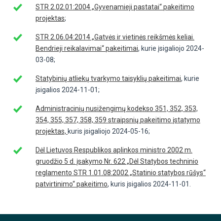
STR 2.02.01:2004 „Gyvenamieji pastatai“ pakeitimo
projektas
;
STR 2.06.04:2014 „Gatvės ir vietinės reikšmės keliai.
Bendrieji reikalavimai“ pakeitimai
, kurie įsigaliojo 2024-
03-08;
Statybinių atliekų tvarkymo taisyklių pakeitimai
, kurie
įsigalios 2024-11-01;
Administracinių nusižengimų kodekso 351, 352, 353,
354, 355, 357, 358, 359 straipsnių pakeitimo įstatymo
projektas,
kuris įsigaliojo 2024-05-16;
Dėl Lietuvos Respublikos aplinkos ministro 2002 m.
gruodžio 5 d. įsakymo Nr. 622 „Dėl Statybos techninio
reglamento STR 1.01.08:2002 „Statinio statybos rūšys“
patvirtinimo“ pakeitimo
, kuris įsigalios 2024-11-01.