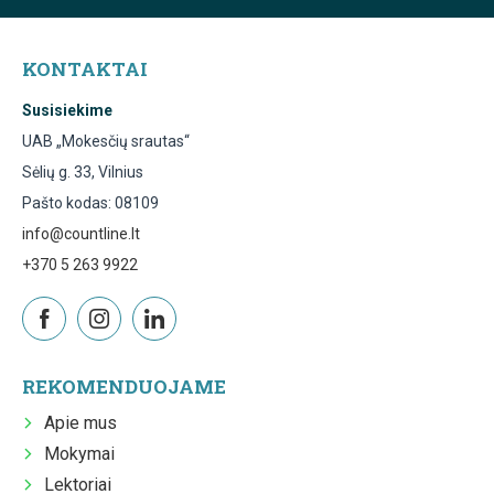
KONTAKTAI
Susisiekime
UAB „Mokesčių srautas“
Sėlių g. 33, Vilnius
Pašto kodas: 08109
info@countline.lt
+370 5 263 9922
REKOMENDUOJAME
Apie mus
Mokymai
Lektoriai