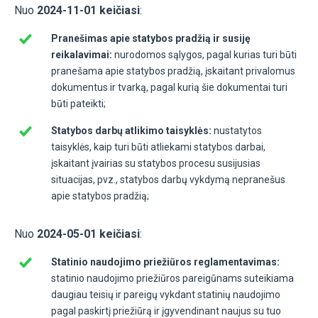
Nuo
2024-11-01 keičiasi
:
Pranešimas apie statybos pradžią ir susiję
reikalavimai:
nurodomos sąlygos, pagal kurias turi būti
pranešama apie statybos pradžią, įskaitant privalomus
dokumentus ir tvarką, pagal kurią šie dokumentai turi
būti pateikti;
Statybos darbų atlikimo taisyklės:
nustatytos
taisyklės, kaip turi būti atliekami statybos darbai,
įskaitant įvairias su statybos procesu susijusias
situacijas, pvz., statybos darbų vykdymą nepranešus
apie statybos pradžią;
Nuo
2024-05-01 keičiasi
:
Statinio naudojimo priežiūros reglamentavimas:
statinio naudojimo priežiūros pareigūnams suteikiama
daugiau teisių ir pareigų vykdant statinių naudojimo
pagal paskirtį priežiūrą ir įgyvendinant naujus su tuo