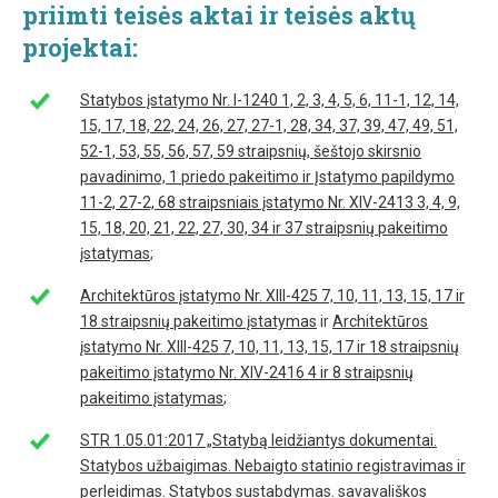
priimti teisės aktai ir teisės aktų
projektai:
Statybos įstatymo Nr. I-1240 1, 2, 3, 4, 5, 6, 11-1, 12, 14,
15, 17, 18, 22, 24, 26, 27, 27-1, 28, 34, 37, 39, 47, 49, 51,
52-1, 53, 55, 56, 57, 59 straipsnių, šeštojo skirsnio
pavadinimo, 1 priedo pakeitimo ir Įstatymo papildymo
11-2, 27-2, 68 straipsniais įstatymo Nr. XIV-2413 3, 4, 9,
15, 18, 20, 21, 22, 27, 30, 34 ir 37 straipsnių pakeitimo
įstatymas
;
Architektūros įstatymo Nr. XIII-425 7, 10, 11, 13, 15, 17 ir
18 straipsnių pakeitimo įstatymas
ir
Architektūros
įstatymo Nr. XIII-425 7, 10, 11, 13, 15, 17 ir 18 straipsnių
pakeitimo įstatymo Nr. XIV-2416 4 ir 8 straipsnių
pakeitimo įstatymas
;
STR 1.05.01:2017 „Statybą leidžiantys dokumentai.
Statybos užbaigimas. Nebaigto statinio registravimas ir
perleidimas. Statybos sustabdymas. savavališkos