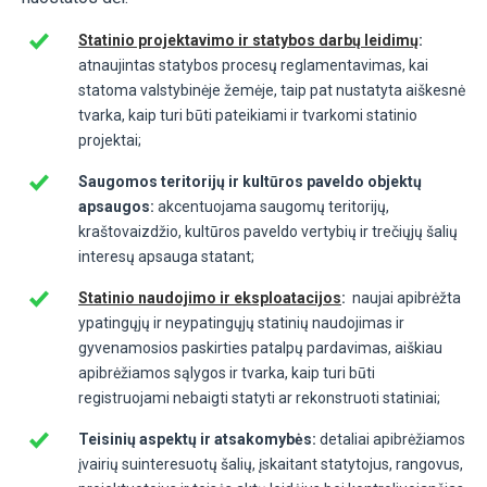
Statinio projektavimo ir statybos darbų leidimų
:
atnaujintas statybos procesų reglamentavimas, kai
statoma valstybinėje žemėje, taip pat nustatyta aiškesnė
tvarka, kaip turi būti pateikiami ir tvarkomi statinio
projektai;
Saugomos teritorijų ir kultūros paveldo objektų
apsaugos:
akcentuojama saugomų teritorijų,
kraštovaizdžio, kultūros paveldo vertybių ir trečiųjų šalių
interesų apsauga statant;
Statinio naudojimo ir eksploatacijos
:
naujai apibrėžta
ypatingųjų ir neypatingųjų statinių naudojimas ir
gyvenamosios paskirties patalpų pardavimas, aiškiau
apibrėžiamos sąlygos ir tvarka, kaip turi būti
registruojami nebaigti statyti ar rekonstruoti statiniai;
Teisinių aspektų ir atsakomybės:
detaliai apibrėžiamos
įvairių suinteresuotų šalių, įskaitant statytojus, rangovus,