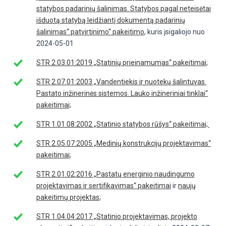
statybos padarinių šalinimas. Statybos pagal neteisėtai
išduotą statybą leidžiantį dokumentą padarinių
šalinimas“ patvirtinimo“ pakeitimo
, kuris įsigaliojo nuo
2024-05-01
STR 2.03.01:2019 „Statinių prieinamumas“ pakeitimai
;
STR 2.07.01:2003 „Vandentiekis ir nuotekų šalintuvas.
Pastato inžinerinės sistemos. Lauko inžineriniai tinklai“
pakeitimai;
STR 1.01.08:2002 „Statinio statybos rūšys“ pakeitimai;
STR 2.05.07:2005 „Medinių konstrukcijų projektavimas“
pakeitimai
;
STR 2.01.02:2016 „Pastatų energinio naudingumo
projektavimas ir sertifikavimas“ pakeitimai
ir
naujų
pakeitimų projektas
;
STR 1.04.04:2017 „Statinio projektavimas, projekto