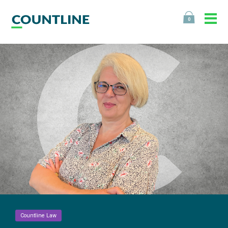
0
Countline Law