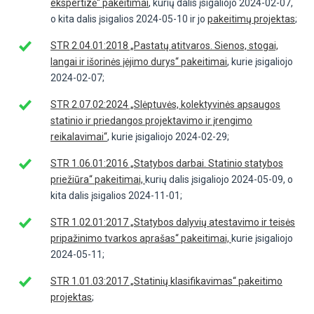
ekspertizė“ pakeitimai
, kurių dalis įsigaliojo 2024-02-07,
o kita dalis įsigalios 2024-05-10 ir jo
pakeitimų projektas
;
STR 2.04.01:2018 „Pastatų atitvaros. Sienos, stogai,
langai ir išorinės įėjimo durys“ pakeitimai
, kurie įsigaliojo
2024-02-07;
STR 2.07.02:2024 „Slėptuvės, kolektyvinės apsaugos
statinio ir priedangos projektavimo ir įrengimo
reikalavimai“
, kurie įsigaliojo 2024-02-29;
STR 1.06.01:2016 „Statybos darbai. Statinio statybos
priežiūra“ pakeitimai,
kurių dalis įsigaliojo 2024-05-09, o
kita dalis įsigalios 2024-11-01;
STR 1.02.01:2017 „Statybos dalyvių atestavimo ir teisės
pripažinimo tvarkos aprašas“ pakeitimai,
kurie įsigaliojo
2024-05-11;
STR 1.01.03:2017 „Statinių klasifikavimas“ pakeitimo
projektas
;