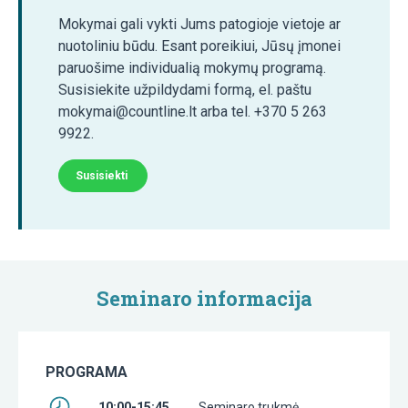
Mokymai gali vykti Jums patogioje vietoje ar
nuotoliniu būdu. Esant poreikiui, Jūsų įmonei
paruošime individualią mokymų programą.
Susisiekite užpildydami formą, el. paštu
mokymai@countline.lt arba tel. +370 5 263
9922.
Susisiekti
Seminaro informacija
PROGRAMA
10:00-15:45
Seminaro trukmė