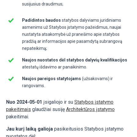
susijusius draudimus;
Padidintos baudos
statybos dalyviams juridiniams
asmenims už Statybos įstatymo pažeidimus, naujai
nustatyta atsakomybė už pranešimo apie statybos
pradžią ar informacijos apie pasamdytą subrangovą
nepateikimą;
Naujos nuostatos dėl statybos dalyvių kvalifikacijos
atestatų išdavimo ar panaikinimo.
Naujos pareigos statytojams
(užsakovams) ir
rangovams.
Nuo 2024-05-01
įsigaliojo ir su
Statybos įstatymo
pakeitimais
glaudžiai susiję
Architektūros įstatymo
pakeitimai.
Jau kurį laiką galioja
pasikeitusios Statybos įstatymo
nuostatos dėl: