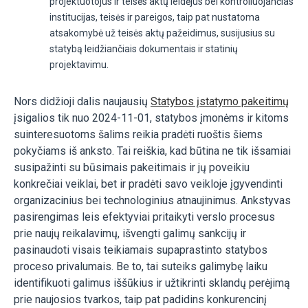
projektuotojus ir teisės aktų leidėjus bei kontroliuojančias
institucijas, teisės ir pareigos, taip pat nustatoma
atsakomybė už teisės aktų pažeidimus, susijusius su
statybą leidžiančiais dokumentais ir statinių
projektavimu​.
Nors didžioji dalis naujausių
Statybos įstatymo pakeitimų
įsigalios tik nuo 2024-11-01, statybos įmonėms ir kitoms
suinteresuotoms šalims reikia pradėti ruoštis šiems
pokyčiams iš anksto. Tai reiškia, kad būtina ne tik išsamiai
susipažinti su būsimais pakeitimais ir jų poveikiu
konkrečiai veiklai, bet ir pradėti savo veikloje įgyvendinti
organizacinius bei technologinius atnaujinimus. Ankstyvas
pasirengimas leis efektyviai pritaikyti verslo procesus
prie naujų reikalavimų, išvengti galimų sankcijų ir
pasinaudoti visais teikiamais supaprastinto statybos
proceso privalumais. Be to, tai suteiks galimybę laiku
identifikuoti galimus iššūkius ir užtikrinti sklandų perėjimą
prie naujosios tvarkos, taip pat padidins konkurencinį