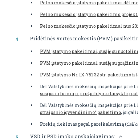
Pelno mokesčio įstatymo pakeitimas dėl mok
Pelno mokesčio įstatymo pakeitimo projekt
Pelno mokesčio įstatymo pakeitimai nuo 2021
Pridėtinės vertės mokestis (PVM) pasikeiti
PVM įstatymo pakeitimai, susiję su nuotoline 
PVM įstatymo pakeitimai, susiję su grąžinti
PVM įstatymo Nr. IX-751 32 str. pakeitimo įs
Dėl Valstybinės mokesčių inspekcijos prie L
susijusių formų ir jų užpildymo taisyklių p
Dėl Valstybinės mokesčių inspekcijos prie L
straipsnio įgyvendinimo“ pakeitimo
, įsigal
Prekių tiekimas pagal pareikalavimą (
Call o
VSD ir PSD įmokų apskaičiavimas: