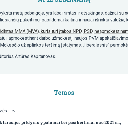
 vyksta metų pabaigoje, yra labai rimtas ir atsakingas, dažnai su 
osiančių pakeitimų, papildomai kaitina ir naujai išrinkta valdžia,
idintas MMA (MVA), kuris turi įtakos NPD, PSD, neapmokestinam
atui, apmokestinant darbo užmokestį; naujos PVM apskaičiavimo 
 Mokesčio už aplinkos teršimą įstatymas; „liberalesnis“ permokėt
itorius Artūras Kapitanovas.
Temos
vės:
eklaracijos pildymo ypatumai bei pasikeitimai nuo 2021 m.;