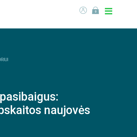
0
RIUI
 pasibaigus:
pskaitos naujovės