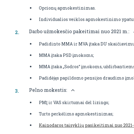
Opcionų apmokestinimas.
Individualios veiklos apmokestinimo ypatu
Darbo užmokesčio pakeitimai nuo 2021 m.:
Padidinto MMA ir MVA įtaka DU skaičiavimui
MMA įtaka PSD įmokoms;
MMA įtaka „Sodros“ įmokoms, uždirbantiem
Padidėjęs papildomo pensijos draudimo įmok
Pelno mokestis:
PMĮ ir VAS skirtumai dėl lizingo;
Turto perkėlimo apmokestinimas;
Kainodaros taisyklių pasikeitimai nuo 2021-