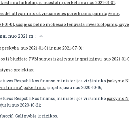
estinio laikotarpio nuostolių perkėlimo nuo 2021-01-01
;
as dėl atlyginimo už visuomenės poreikiams paimtą žemę
;
-01-01, susiję su pelno mokesčio lengvata investuotojams, įgy
mai nuo 2021 m.:
prekyba, nuo 2021-01-01 ir nuo 2021-07-01
;
nos iš biudžeto PVM sumos įskaitymu ir grąžinimu, nuo 2021-01-
tatymo projektas
;
ietuvos Respublikos finansų ministerijos viršininko
įsakymo Nr
atvirtinimo“ pakeitimo
, įsigaliojusiu nuo 2020-10-16;
ietuvos Respublikos finansų ministerijos viršininko
įsakymo Nr
iojusiu nuo 2020-10-21;
f stock
). Galimybės ir rizikos.