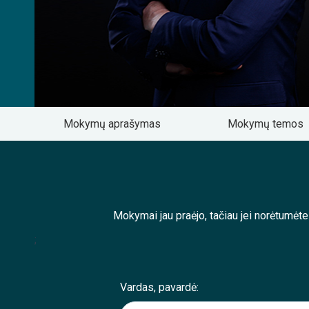
Mokymų aprašymas
Mokymų temos
Mokymai jau praėjo, tačiau jei norėtumėt
;
Vardas, pavardė: