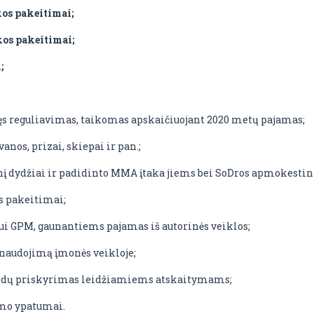
os pakeitimai;
os pakeitimai;
;
s reguliavimas, taikomas apskaičiuojant 2020 metų pajamas;
os, prizai, skiepai ir pan.;
 dydžiai ir padidinto MMA įtaka jiems bei SoDros apmokestin
s pakeitimai;
 GPM, gaunantiems pajamas iš autorinės veiklos;
 naudojimą įmonės veikloje;
laidų priskyrimas leidžiamiems atskaitymams;
mo ypatumai.