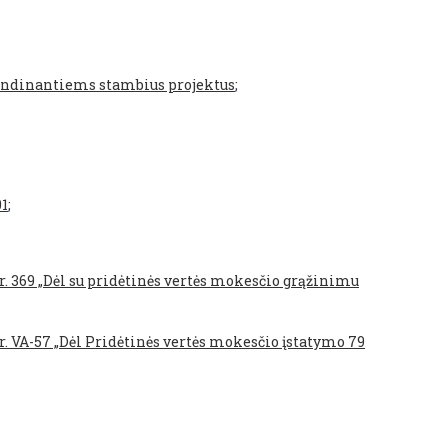
vendinantiems stambius projektus
;
01
;
. 369 „Dėl su pridėtinės vertės mokesčio grąžinimu
. VA-57 „Dėl Pridėtinės vertės mokesčio įstatymo 79