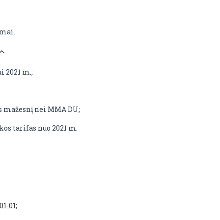
mai.
 2021 m.;
s mažesnį nei MMA DU;
os tarifas nuo 2021 m.
01-01
;