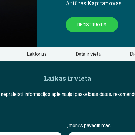
Artūras Kapitanovas
REGISTRUOTIS
Lektorius
Data ir vieta
Di
Laikas ir vieta
e nepraleisti informacijos apie naujai paskelbtas datas, rekom
Įmonės pavadinimas: