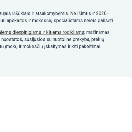
naujais iššūkiais ir atsakomybėmis. Ne išimtis ir 2020–
 kuri apskaitos ir mokesčių specialistams neleis pailsėti.
iems dienpinigiams ir kitiems rodikliams
; mažinamas
nuostatos, susijusios su nuotoline prekyba, prekių
ų įmokų ir mokesčių įskaitymas ir kiti pakeitimai.