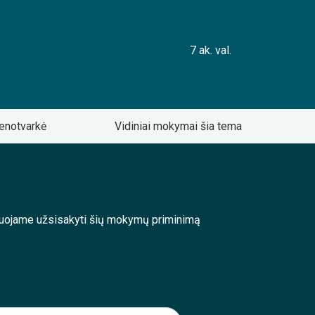
7 ak. val.
enotvarkė
Vidiniai mokymai šia tema
enduojame užsisakyti šių mokymų priminimą