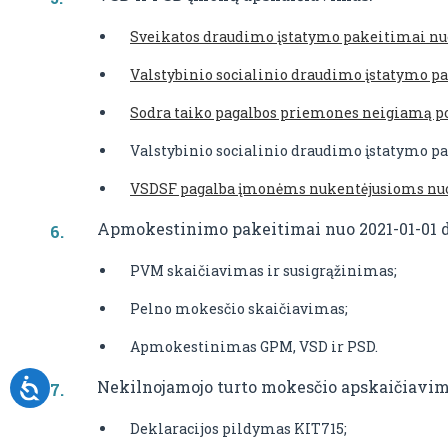
Sveikatos draudimo įstatymo pakeitimai nuo
Valstybinio socialinio draudimo įstatymo pa
Sodra taiko pagalbos priemones neigiamą p
Valstybinio socialinio draudimo įstatymo pak
VSDSF pagalba įmonėms nukentėjusioms nu
Apmokestinimo pakeitimai nuo 2021-01-01 d
PVM skaičiavimas ir susigrąžinimas;
Pelno mokesčio skaičiavimas;
Apmokestinimas GPM, VSD ir PSD.
Nekilnojamojo turto mokesčio apskaičiavi
Deklaracijos pildymas KIT715;