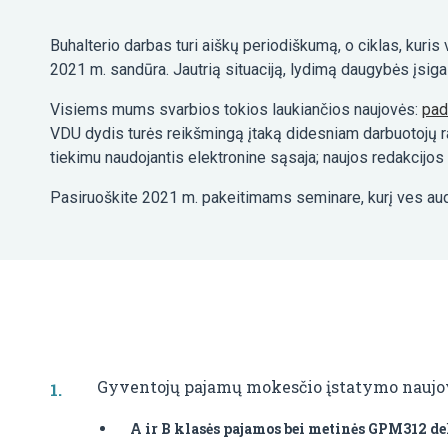
Buhalterio darbas turi aiškų periodiškumą, o ciklas, kuris
2021 m. sandūra. Jautrią situaciją, lydimą daugybės įsigali
Visiems mums svarbios tokios laukiančios naujovės:
pad
VDU dydis turės reikšmingą įtaką didesniam darbuotojų r
tiekimu naudojantis elektronine sąsaja; naujos redakcijos
Pasiruoškite 2021 m. pakeitimams seminare, kurį ves aud
Gyventojų pajamų mokesčio įstatymo naujo
A ir B klasės pajamos bei metinės GPM312 d