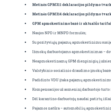
Metinės GPM311 deklaracijos pildymo tvark
Metinės GPM314 deklaracijos pildymo tvark
GPM apmokestinimo bazė ir aktualūs tarifai
Naujos NPD ir MNPD formulės;
Su pozityviųjų pajamų apmokestinimu susiję
Išmokų darbuotojams apmokestinimas – dovan
Neapmokestinamų GPM dienpinigių į užsienį
Valstybinio socialinio draudimo įmokų bazė
Padidinto VDU įtaka pajamų apmokestinimui
Kompensacijos už asmeninį darbuotojo turto
Dėl karantino darbuotojų naudai patirtų iš
Pajamos natūra – automobilių apmokestini