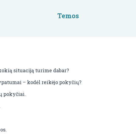
Temos
okią situaciją turime dabar?
ypatumai – kodėl reikėjo pokyčių?
ų pokyčiai.
.
os.