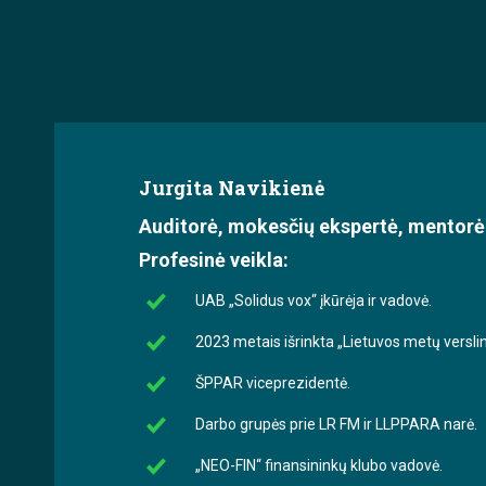
Jurgita Navikienė
Auditorė, mokesčių ekspertė, mentorė
Profesinė veikla:
UAB „Solidus vox“ įkūrėja ir vadovė.
2023 metais išrinkta „Lietuvos metų versl
ŠPPAR viceprezidentė.
Darbo grupės prie LR FM ir LLPPARA narė.
„NEO-FIN“ finansininkų klubo vadovė.