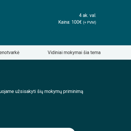
4 ak. val.
Kaina: 100€
(+ PVM)
enotvarkė
Vidiniai mokymai šia tema
enduojame užsisakyti šių mokymų priminimą