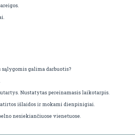
pareigos.
i.
s sąlygomis galima darbuotis?
.
sutartys. Nustatytas pereinamasis laikotarpis.
tirtos išlaidos ir mokami dienpinigiai.
pelno nesiekiančiuose vienetuose.