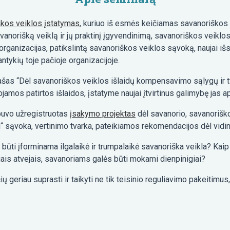
kos veiklos įstatymas
, kuriuo iš esmės keičiamas savanoriškos
vanorišką veiklą ir jų praktinį įgyvendinimą, savanoriškos veiklo
rganizacijas, patikslintą savanoriškos veiklos sąvoką, naujai išsk
antykių toje pačioje organizacijoje.
ašas “Dėl savanoriškos veiklos išlaidų kompensavimo sąlygų ir 
amos patirtos išlaidos, įstatyme naujai įtvirtinus galimybę jas 
 buvo užregistruotas
įsakymo projektas
dėl savanorio, savanoriško
“ sąvoka, vertinimo tvarka, pateikiamos rekomendacijos dėl vidi
ūti įforminama ilgalaikė ir trumpalaikė savanoriška veikla? Kaip 
iais atvejais, savanoriams galės būti mokami dienpinigiai?
ų geriau suprasti ir taikyti ne tik teisinio reguliavimo pakeitimus