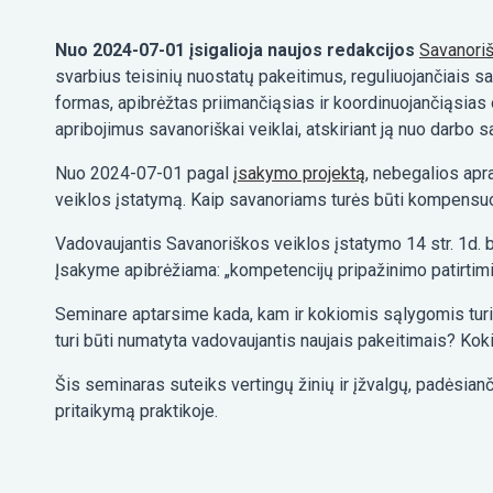
Nuo 2024-07-01 įsigalioja naujos redakcijos
Savanoriš
svarbius teisinių nuostatų pakeitimus, reguliuojančiais sa
formas, apibrėžtas priimančiąsias ir koordinuojančiąsias o
apribojimus savanoriškai veiklai, atskiriant ją nuo darbo s
Nuo 2024-07-01 pagal
įsakymo projektą
, nebegalios apr
veiklos įstatymą. Kaip savanoriams turės būti kompensuoj
Vadovaujantis Savanoriškos veiklos įstatymo 14 str. 1d.
Įsakyme apibrėžiama: „kompetencijų pripažinimo patirtimi
Seminare aptarsime kada, kam ir kokiomis sąlygomis turi b
turi būti numatyta vadovaujantis naujais pakeitimais? Kok
Šis seminaras suteiks vertingų žinių ir įžvalgų, padėsianči
pritaikymą praktikoje.