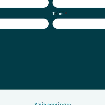
Tel. nr.:
*
Apie seminarą