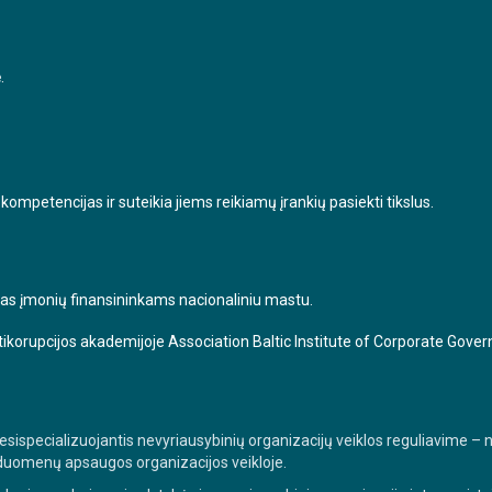
.
mpetencijas ir suteikia jiems reikiamų įrankių pasiekti tikslus.
as įmonių finansininkams nacionaliniu mastu.
Antikorupcijos akademijoje Association Baltic Institute of Corporate Gove
, besispecializuojantis nevyriausybinių organizacijų veiklos reguliavime
duomenų apsaugos organizacijos veikloje.