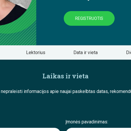
REGISTRUOTIS
Lektorius
Data ir vieta
Di
Laikas ir vieta
e nepraleisti informacijos apie naujai paskelbtas datas, rekom
Įmonės pavadinimas: