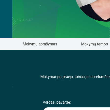
Mokymų aprašymas
Mokymų temos
Mokymai jau praėjo, tačiau jei norėtumėt
;
Vardas, pavardė: