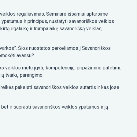
 veiklos reguliavimas. Seminare išsamiai aptarsime
s ypatumus ir principus, nustatyti savanoriškos veiklos
irtą ilgalaikę ir trumpalaikę savanorišką veiklas,
tvarkos”. Šios nuostatos perkeliamos į Savanoriškos
apmokėti avansu?
s veiklos metu įgytų kompetencijų, pripažinimo patirtimi.
nių tvarkų parengimo.
reikės pakeisti savanoriškos veiklos sutartis ir kas jose
, bet ir suprasti savanoriškos veiklos ypatumus ir jų