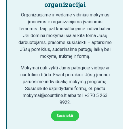
organizacijai
Organizuojame ir vedame vidinius mokymus
įmonėms ir organizacijoms įvairiomis
temomis. Taip pat konsultuojame individualiai.
Jei domina mokymai šia ar kita tema Jūsų
darbuotojams, prašome susisiekti – aptarsime
Jūsų poreikius, suderinsime patogų laiką bei
mokymų trukmę ir formą.
Mokymai gali vykti Jums patogioje vietoje ar
nuotoliniu būdu. Esant poreikiui, Jūsų įmonei
paruošime individualią mokymų programą.
Susisiekite užpildydami formą, el. paštu
mokymai@countline.lt arba tel. +370 5 263
9922.
Susisiekti