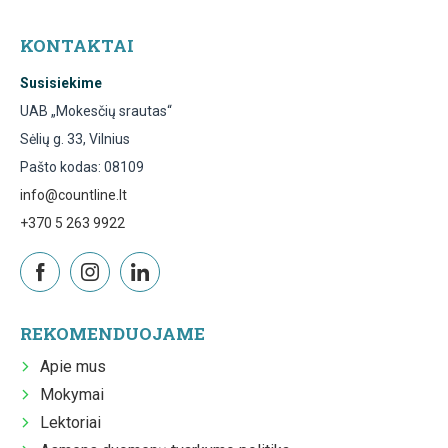
KONTAKTAI
Susisiekime
UAB „Mokesčių srautas“
Sėlių g. 33, Vilnius
Pašto kodas: 08109
info@countline.lt
+370 5 263 9922
REKOMENDUOJAME
Apie mus
Mokymai
Lektoriai