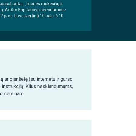
ų konsultantas. Įmones mokesčių ir
metų. Artūro Kapitanovo seminaruose
proc. buvo įvertinti 10 balų iš 10.
ą ar planšetę (su internetu ir garso
o instrukciją. Kilus nesklandumams,
ie seminaro.