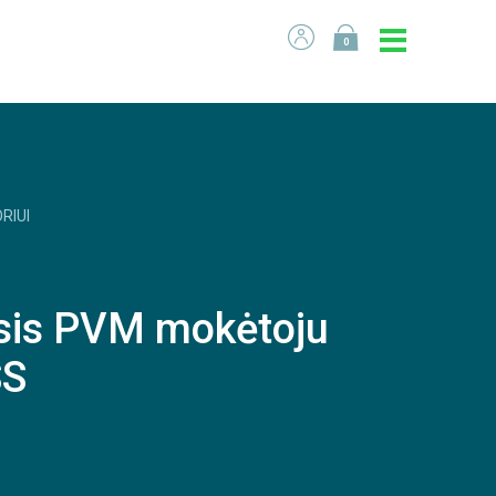
0
RIUI
sis PVM mokėtoju
SS