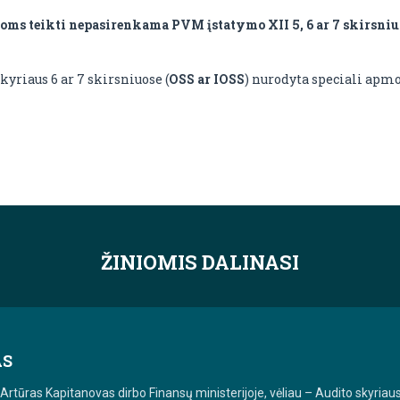
goms teikti nepasirenkama PVM įstatymo XII 5, 6 ar 7 skirsn
yriaus 6 ar 7 skirsniuose (
OSS ar IOSS
) nurodyta speciali ap
ŽINIOMIS DALINASI
AS
Artūras Kapitanovas dirbo Finansų ministerijoje, vėliau – Audito skyriau