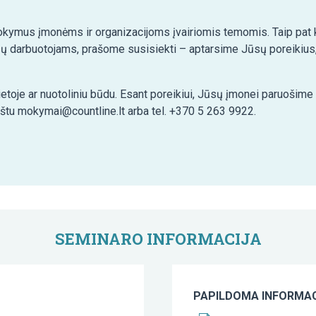
kymus įmonėms ir organizacijoms įvairiomis temomis. Taip pat ko
ų darbuotojams, prašome susisiekti – aptarsime Jūsų poreikius,
etoje ar nuotoliniu būdu. Esant poreikiui, Jūsų įmonei paruošim
aštu mokymai@countline.lt arba tel. +370 5 263 9922.
SEMINARO INFORMACIJA
PAPILDOMA INFORMAC