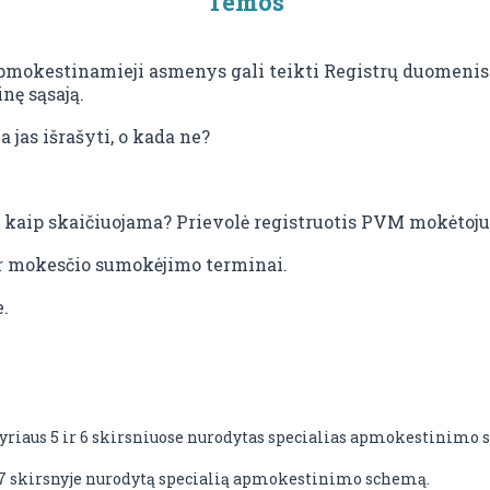
Temos
 apmokestinamieji asmenys gali teikti Registrų duomenis
nę sąsają.
 jas išrašyti, o kada ne?
 ir kaip skaičiuojama? Prievolė registruotis PVM mokėtoju 
 ir mokesčio sumokėjimo terminai.
.
yriaus 5 ir 6 skirsniuose nurodytas specialias apmokestinimo 
 7 skirsnyje nurodytą specialią apmokestinimo schemą.