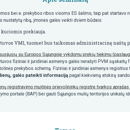
mos bei e. prekybos ribos visoms ES šalims, taip pat startavo
os nustatytą ribą, įmonės galės veikti dviem būdais:
 kuriomis prekiauja.
ietuvos VMI, tuomet bus taikomas administracinę naštą p
, susijusių su Europos Sąjungoje vykdomu prekių tiekimu (pasla
etuvos fiziniai ir juridiniai asmenys galės nerašyti PVM sąskaitų
olinės prekybos schemą. Fiziniai ir juridiniai asmenys registrus tv
dienų, galės pateikti informaciją
pagal kiekvieną atskirą sandor
ų registravimo muitinės prievolininkų registre tvarkos aprašas i
ymo portale (BAP) bei gauti Sąjungos muitų teritorijos unikalų i