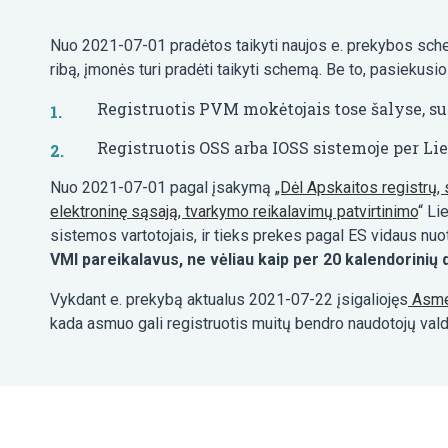
Nuo 2021-07-01 pradėtos taikyti naujos e. prekybos sche
ribą, įmonės turi pradėti taikyti schemą. Be to, pasiekusi
Registruotis PVM mokėtojais tose šalyse, su
Registruotis OSS arba IOSS sistemoje per L
Nuo 2021-07-01 pagal įsakymą
„Dėl Apskaitos registrų
elektroninę sąsają, tvarkymo reikalavimų patvirtinimo
“ Li
sistemos vartotojais, ir tieks prekes pagal ES vidaus nuot
VMI
pareikalavus, ne vėliau kaip per 20 kalendorinių 
Vykdant e. prekybą aktualus 2021-07-22 įsigaliojęs
Asmen
kada asmuo gali registruotis muitų bendro naudotojų vald