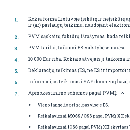
Kokia forma Lietuvoje įsikūrę ir neįsikūrę
ir (ar) paslaugų teikimu, naudojant elektroni
PVM sąskaitų faktūrų išrašymas: kada reikia
PVM tarifai, taikomi ES valstybėse narėse.
10 000 Eur riba. Kokiais atvejais ji taikoma
Deklaracijų teikimas (ES, ne ES ir importo)
Informacijos teikimas i.SAF duomenų bazėje
Apmokestinimo schemos pagal PVMĮ:
Vieno langelio principas visoje ES.
Reikalavimai
MOSS / OSS
pagal PVMĮ XII sk
Reikalavimai
IOSS
pagal PVMĮ XII skyriaus