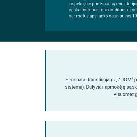
inspekcijoje prie Finansų ministeri
apskaitos klausimais audituoja, kon
per metus apsilanko daugiau nei 10 0
Seminarai transliuojami „ZOOM“ pla
sistema). Dalyviai, apmokėję sąsk
visuomet ga