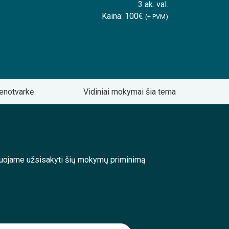
3 ak. val.
Kaina: 100€
(+ PVM)
enotvarkė
Vidiniai mokymai šia tema
enduojame užsisakyti šių mokymų priminimą