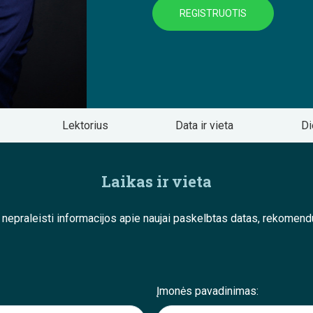
REGISTRUOTIS
Lektorius
Data ir vieta
Di
Laikas ir vieta
e nepraleisti informacijos apie naujai paskelbtas datas, rekom
Įmonės pavadinimas: