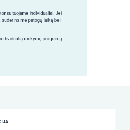
nsultuojame individualiai. Jei
 suderinsime patogų laiką bei
e individualią mokymų programą.
IJA