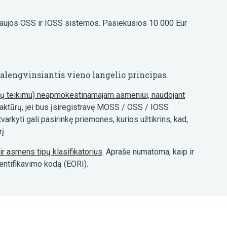
 naujos OSS ir IOSS sistemos. Pasiekusios 10 000 Eur
alengvinsiantis vieno langelio principas.
ugų teikimu) neapmokestinamajam asmeniui, naudojant
 faktūrų, jei bus įsiregistravę MOSS / OSS / IOSS
arkyti gali pasirinkę priemones, kurios užtikrins, kad,
į.
r asmens tipų klasifikatorius
. Apraše numatoma, kaip ir
dentifikavimo kodą (EORI)
.