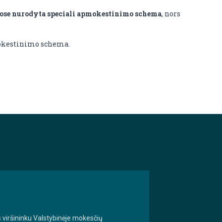
iuose nurodyta speciali apmokestinimo schema
, nors
mokestinimo schema.
s viršininku Valstybinėje mokesčių