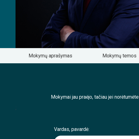
Mokymų aprašymas
Mokymų temos
Mokymai jau praėjo, tačiau jei norėtumėt
;
Vardas, pavardė: