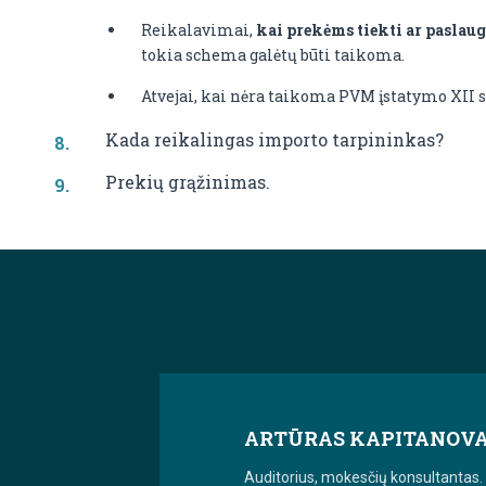
Reikalavimai,
kai prekėms tiekti ar paslau
tokia schema galėtų būti taikoma.
Atvejai, kai nėra taikoma PVM įstatymo XII sk
Kada reikalingas importo tarpininkas?
Prekių grąžinimas.
ARTŪRAS KAPITANOV
Auditorius, mokesčių konsultantas. 