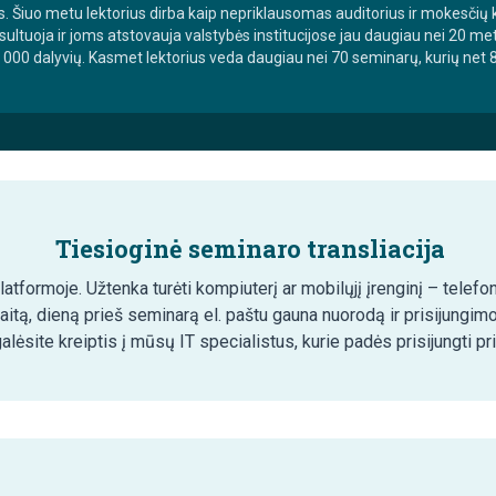
jos. Šiuo metu lektorius dirba kaip nepriklausomas auditorius ir mokesči
sultuoja ir joms atstovauja valstybės institucijose jau daugiau nei 20 
00 dalyvių. Kasmet lektorius veda daugiau nei 70 seminarų, kurių net 87 
Tiesioginė seminaro transliacija
tformoje. Užtenka turėti kompiuterį ar mobilųjį įrenginį – telefon
aitą, dieną prieš seminarą el. paštu gauna nuorodą ir prisijungim
lėsite kreiptis į mūsų IT specialistus, kurie padės prisijungti pr