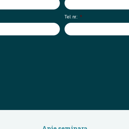
Tel. nr.:
*
Apie seminarą