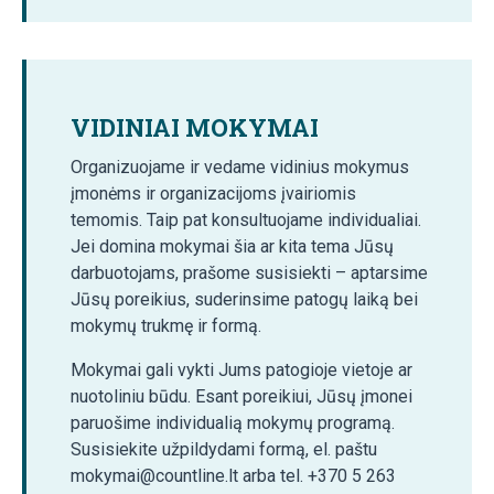
VIDINIAI MOKYMAI
Organizuojame ir vedame vidinius mokymus
įmonėms ir organizacijoms įvairiomis
temomis. Taip pat konsultuojame individualiai.
Jei domina mokymai šia ar kita tema Jūsų
darbuotojams, prašome susisiekti – aptarsime
Jūsų poreikius, suderinsime patogų laiką bei
mokymų trukmę ir formą.
Mokymai gali vykti Jums patogioje vietoje ar
nuotoliniu būdu. Esant poreikiui, Jūsų įmonei
paruošime individualią mokymų programą.
Susisiekite užpildydami formą, el. paštu
mokymai@countline.lt arba tel. +370 5 263