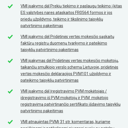
VMI įsakymo dėl Prekių tiekimo ir paslaugų teikimo į kitas
ES valstybes nares ataskaitos FR0564 formos ir jos
priedų užpildymo, teikimo ir tikslinimo taisyklių
patvirtinimo pakeitimas
VMI įsakymo dėl Pridėtinės vertės mokesčio sąskaitų
faktūrų registrų duomenų tvarkymo ir pateikimo
taisyklių patvirtinimo pakeitimas
VMI įsakymas dėl Pridėtinės vertės mokesčio mokėtojų,
taikančių smulkiojo verslo schemą Lietuvoje, pridėtinės
vertės mokesčio deklaracijos PVM101 užpildymo ir
pateikimo taisyklių patvirtinimas
VMI įsakymo dėl Įregistravimo PVM mokėtojais /
išregistravimo iš PVM mokėtojų ir PVM mokėtojo
registravimą patvirtinančio sertifikato išdavimo taisyklių
patvirtinimo pakeitimas
VMI atnaujintas PVMĮ 31 str. komentaras, kuriame