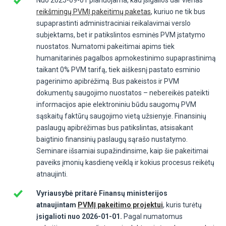
reikšmingų PVMĮ pakeitimų paketas
, kuriuo ne tik bus
supaprastinti administraciniai reikalavimai verslo
subjektams, bet ir patikslintos esminės PVM įstatymo
nuostatos. Numatomi pakeitimai apims tiek
humanitarinės pagalbos apmokestinimo supaprastinimą
taikant 0% PVM tarifą, tiek aiškesnį pastato esminio
pagerinimo apibrėžimą. Bus pakeistos ir PVM
dokumentų saugojimo nuostatos – nebereikės pateikti
informacijos apie elektroniniu būdu saugomų PVM
sąskaitų faktūrų saugojimo vietą užsienyje. Finansinių
paslaugų apibrėžimas bus patikslintas, atsisakant
baigtinio finansinių paslaugų sąrašo nustatymo.
Seminare išsamiai supažindinsime, kaip šie pakeitimai
paveiks įmonių kasdienę veiklą ir kokius procesus reikėtų
atnaujinti.
Vyriausybė pritarė Finansų ministerijos
atnaujintam
PVMĮ pakeitimo projektui
, kuris turėtų
įsigalioti nuo 2026-01-01.
Pagal numatomus