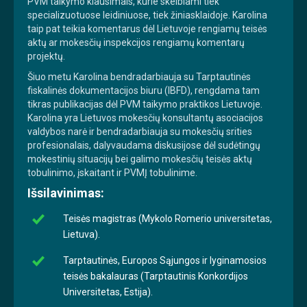
PVM taikymo klausimais, kurie skelbiami tiek
specializuotuose leidiniuose, tiek žiniasklaidoje. Karolina
taip pat teikia komentarus dėl Lietuvoje rengiamų teisės
aktų ar mokesčių inspekcijos rengiamų komentarų
projektų.
Šiuo metu Karolina bendradarbiauja su Tarptautinės
fiskalinės dokumentacijos biuru (IBFD), rengdama tam
tikras publikacijas dėl PVM taikymo praktikos Lietuvoje.
Karolina yra Lietuvos mokesčių konsultantų asociacijos
valdybos narė ir bendradarbiauja su mokesčių srities
profesionalais, dalyvaudama diskusijose dėl sudėtingų
mokestinių situacijų bei galimo mokesčių teisės aktų
tobulinimo, įskaitant ir PVMĮ tobulinime.
Išsilavinimas:
Teisės magistras (Mykolo Romerio universitetas,
Lietuva).
Tarptautinės, Europos Sąjungos ir lyginamosios
teisės bakalauras (Tarptautinis Konkordijos
Universitetas, Estija).