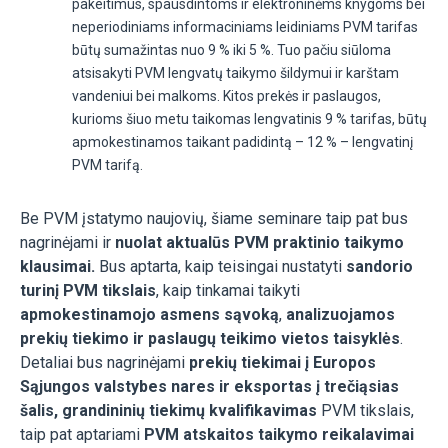
pakeitimus, spausdintoms ir elektroninėms knygoms bei
neperiodiniams informaciniams leidiniams PVM tarifas
būtų sumažintas nuo 9 % iki 5 %. Tuo pačiu siūloma
atsisakyti PVM lengvatų taikymo šildymui ir karštam
vandeniui bei malkoms. Kitos prekės ir paslaugos,
kurioms šiuo metu taikomas lengvatinis 9 % tarifas, būtų
apmokestinamos taikant padidintą – 12 % – lengvatinį
PVM tarifą.
Be PVM įstatymo naujovių, šiame seminare taip pat bus
nagrinėjami ir
nuolat aktualūs PVM praktinio taikymo
klausimai.
Bus aptarta, kaip teisingai nustatyti
sandorio
turinį PVM tikslais
, kaip tinkamai taikyti
apmokestinamojo asmens sąvoką
,
analizuojamos
prekių tiekimo ir paslaugų teikimo vietos taisyklės
.
Detaliai bus nagrinėjami
prekių tiekimai į Europos
Sąjungos valstybes nares ir eksportas į trečiąsias
šalis, grandininių tiekimų kvalifikavimas
PVM tikslais,
taip pat aptariami
PVM atskaitos taikymo reikalavimai