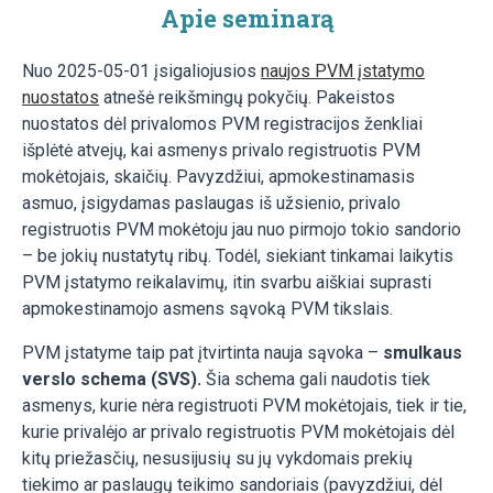
Apie seminarą
Nuo 2025-05-01 įsigaliojusios
naujos PVM įstatymo
nuostatos
atnešė reikšmingų pokyčių. Pakeistos
nuostatos dėl privalomos PVM registracijos ženkliai
išplėtė atvejų, kai asmenys privalo registruotis PVM
mokėtojais, skaičių. Pavyzdžiui, apmokestinamasis
asmuo, įsigydamas paslaugas iš užsienio, privalo
registruotis PVM mokėtoju jau nuo pirmojo tokio sandorio
– be jokių nustatytų ribų. Todėl, siekiant tinkamai laikytis
PVM įstatymo reikalavimų, itin svarbu aiškiai suprasti
apmokestinamojo asmens sąvoką PVM tikslais.
PVM įstatyme taip pat įtvirtinta nauja sąvoka –
smulkaus
verslo schema (SVS).
Šia schema gali naudotis tiek
asmenys, kurie nėra registruoti PVM mokėtojais, tiek ir tie,
kurie privalėjo ar privalo registruotis PVM mokėtojais dėl
kitų priežasčių, nesusijusių su jų vykdomais prekių
tiekimo ar paslaugų teikimo sandoriais (pavyzdžiui, dėl