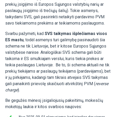
prekių įsigijimo iš Europos Sąjungos valstybių narių ar
paslaugų įsigijimo iš trečiųjų šalių). Tokie asmenys,
taikydami SVS, gali pasirinkti netaikyti pardavimo PVM
savo tiekiamoms prekėms ar teikiamoms paslaugoms.
Svarbu pažymėti, kad
SVS taikymas išplečiamas visos
ES mastu
, todėl asmenys turi galimybę pasinaudoti šia
schema ne tik Lietuvoje, bet ir kitose Europos Sąjungos
valstybėse narėse. Analogiškai SVS schema gali būti
taikoma ir ES smulkiajam verslui, kuris tiekia prekes ar
teikia paslaugas Lietuvoje. Be to, ši schema aktuali ne tik
prekių tiekėjams ar paslaugų teikėjams (pardavėjams), bet
ir jų pirkėjams, kadangi tam tikrais atvejais SVS taikymas
gali panaikinti prievolę skaičiuoti atvirkštinį PVM (
reverse
charge
).
Be gegužės mėnesį įsigaliojusių pakeitimų, mokesčių
mokėtojų laukia ir kitos svarbios naujovės:
N
uo 2025-09-01 planuojama, kad įsigalios dar vienas