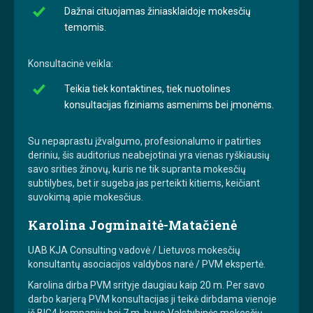
Dažnai cituojamas žiniasklaidoje mokesčių
temomis.
Konsultacinė veikla:
Teikia tiek kontaktines, tiek nuotolines
konsultacijas fiziniams asmenims bei įmonėms.
Su nepaprastu įžvalgumo, profesionalumo ir patirties
deriniu, šis auditorius neabejotinai yra vienas ryškiausių
savo srities žinovų, kuris ne tik supranta mokesčių
subtilybes, bet ir sugeba jas perteikti kitiems, keičiant
suvokimą apie mokesčius.
Karolina Jogminaitė-Matačienė
UAB KJA Consulting vadovė / Lietuvos mokesčių
konsultantų asociacijos valdybos narė / PVM ekspertė.
Karolina dirba PVM srityje daugiau kaip 20 m. Per savo
darbo karjerą PVM konsultacijas ji teikė dirbdama vienoje
iš BIG4 kompanijų bei 7 m. buvo Valstybinės mokesčių