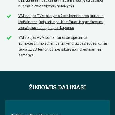
paaiškinami ir patikslinami niuansai susiję su patalpų
nuoma ir PVM taikymu/netaikymu
VMI naujas PVM įstatymo 2 str. komentaras, kuriame
išaiškinama, kaip teisingai klasifikuoti ir apmokestinti
vienatipius ir daugiatipius kuponus
VMI naujas PVM komentaras dėl specialios
apmokestinimo schemos taikymo, už paslaugas, kurias
teikia už ES teritorijos ribų įsikūrę apmokestinamieji
asmenys
ŽINIOMIS DALINASI