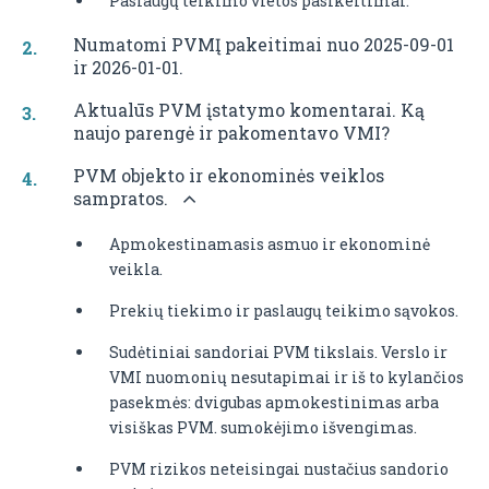
Paslaugų teikimo vietos pasikeitimai.
Numatomi PVMĮ pakeitimai nuo 2025-09-01
ir 2026-01-01.
Aktualūs PVM įstatymo komentarai. Ką
naujo parengė ir pakomentavo VMI?
PVM objekto ir ekonominės veiklos
sampratos.
Apmokestinamasis asmuo ir ekonominė
veikla.
Prekių tiekimo ir paslaugų teikimo sąvokos.
Sudėtiniai sandoriai PVM tikslais. Verslo ir
VMI nuomonių nesutapimai ir iš to kylančios
pasekmės: dvigubas apmokestinimas arba
visiškas PVM. sumokėjimo išvengimas.
PVM rizikos neteisingai nustačius sandorio