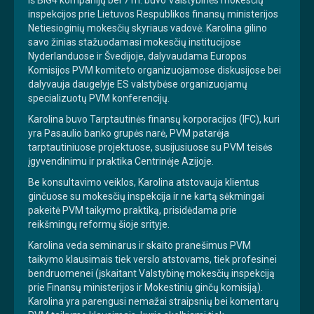
inspekcijos prie Lietuvos Respublikos finansų ministerijos
Netiesioginių mokesčių skyriaus vadovė. Karolina gilino
savo žinias stažuodamasi mokesčių institucijose
Nyderlanduose ir Švedijoje, dalyvaudama Europos
Komisijos PVM komiteto organizuojamose diskusijose bei
dalyvauja daugelyje ES valstybėse organizuojamų
specializuotų PVM konferencijų.
Karolina buvo Tarptautinės finansų korporacijos (IFC), kuri
yra Pasaulio banko grupės narė, PVM patarėja
tarptautiniuose projektuose, susijusiuose su PVM teisės
įgyvendinimu ir praktika Centrinėje Azijoje.
Be konsultavimo veiklos, Karolina atstovauja klientus
ginčuose su mokesčių inspekcija ir ne kartą sėkmingai
pakeitė PVM taikymo praktiką, prisidėdama prie
reikšmingų reformų šioje srityje.
Karolina veda seminarus ir skaito pranešimus PVM
taikymo klausimais tiek verslo atstovams, tiek profesinei
bendruomenei (įskaitant Valstybinę mokesčių inspekciją
prie Finansų ministerijos ir Mokestinių ginčų komisiją).
Karolina yra parengusi nemažai straipsnių bei komentarų