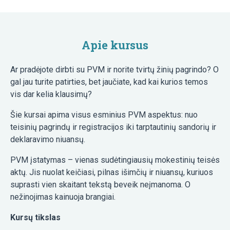
Apie kursus
Ar pradėjote dirbti su PVM ir norite tvirtų žinių pagrindo? O
gal jau turite patirties, bet jaučiate, kad kai kurios temos
vis dar kelia klausimų?
Šie kursai apima visus esminius PVM aspektus: nuo
teisinių pagrindų ir registracijos iki tarptautinių sandorių ir
deklaravimo niuansų.
PVM įstatymas – vienas sudėtingiausių mokestinių teisės
aktų. Jis nuolat keičiasi, pilnas išimčių ir niuansų, kuriuos
suprasti vien skaitant tekstą beveik neįmanoma. O
nežinojimas kainuoja brangiai.
Kursų tikslas