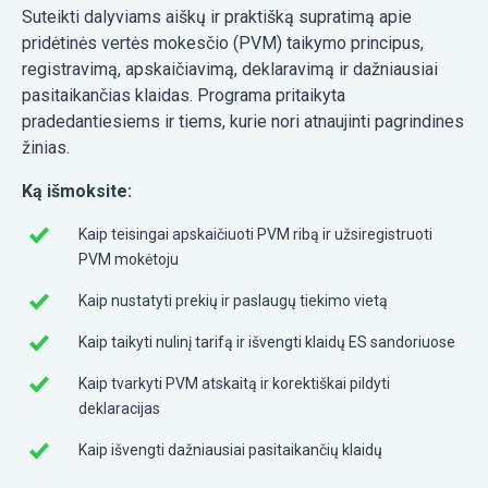
Suteikti dalyviams aiškų ir praktišką supratimą apie
pridėtinės vertės mokesčio (PVM) taikymo principus,
registravimą, apskaičiavimą, deklaravimą ir dažniausiai
pasitaikančias klaidas. Programa pritaikyta
pradedantiesiems ir tiems, kurie nori atnaujinti pagrindines
žinias.
Ką išmoksite:
Kaip teisingai apskaičiuoti PVM ribą ir užsiregistruoti
PVM mokėtoju
Kaip nustatyti prekių ir paslaugų tiekimo vietą
Kaip taikyti nulinį tarifą ir išvengti klaidų ES sandoriuose
Kaip tvarkyti PVM atskaitą ir korektiškai pildyti
deklaracijas
Kaip išvengti dažniausiai pasitaikančių klaidų