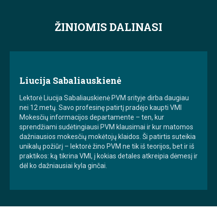
ŽINIOMIS DALINASI
Liucija Sabaliauskienė
Lektorė Liucija Sabaliauskienė PVM srityje dirba daugiau
nei 12 metų. Savo profesinę patirtį pradėjo kaupti VMI
Mokesčių informacijos departamente – ten, kur
sprendžiami sudėtingiausi PVM klausimai ir kur matomos
dažniausios mokesčių mokėtojų klaidos. Ši patirtis suteikia
unikalų požiūrį – lektorė žino PVM ne tik iš teorijos, bet ir iš
praktikos: ką tikrina VMI, į kokias detales atkreipia dėmesį ir
dėl ko dažniausiai kyla ginčai.