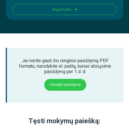
Registruotis
Jei norite gauti šio renginio pasiūlymą PDF
formatu, nurodykite el. paštą, kuriuo atsiųsime
pasiūlymą per 1 d. d.
Užsakyti pasiūlymą
Tęsti mokymų paiešką: