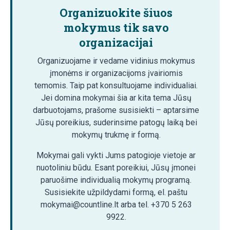
Organizuokite šiuos
mokymus tik savo
organizacijai
Organizuojame ir vedame vidinius mokymus
įmonėms ir organizacijoms įvairiomis
temomis. Taip pat konsultuojame individualiai.
Jei domina mokymai šia ar kita tema Jūsų
darbuotojams, prašome susisiekti – aptarsime
Jūsų poreikius, suderinsime patogų laiką bei
mokymų trukmę ir formą.
Mokymai gali vykti Jums patogioje vietoje ar
nuotoliniu būdu. Esant poreikiui, Jūsų įmonei
paruošime individualią mokymų programą.
Susisiekite užpildydami formą, el. paštu
mokymai@countline.lt arba tel. +370 5 263
9922.