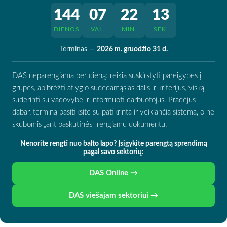
144
07
22
13
DIENOS
VAL.
MIN.
SEK.
Terminas —
2026 m. gruodžio 31 d.
DAS neparengiama per dieną: reikia suskirstyti pareigybes į
grupes, apibrėžti atlygio sudedamąsias dalis ir kriterijus, viską
suderinti su vadovybe ir informuoti darbuotojus. Pradėjus
dabar, terminą pasitiksite su patikrinta ir veikiančia sistema, o ne
skubomis „ant paskutinės“ rengiamu dokumentu.
Nenorite rengti nuo balto lapo? Įsigykite parengtą sprendimą
pagal savo sektorių:
DAS Online →
DAS viešajam sektoriui →