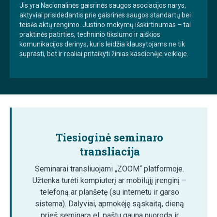
Jis yra Nacionalinės gaisrinės saugos asociacijos narys,
aktyviai prisidedantis prie gaisrinės saugos standartų bei
teisės aktų rengimo. Justino mokymų išskirtinumas – tai
praktinės patirties, techninio tikslumo ir aiškios
komunikacijos derinys, kuris leidžia klausytojams ne tik
suprasti, bet ir realiai pritaikyti žinias kasdienėje veikloje.
Tiesioginė seminaro
transliacija
Seminarai transliuojami „ZOOM“ platformoje.
Užtenka turėti kompiuterį ar mobilųjį įrenginį –
telefoną ar planšetę (su internetu ir garso
sistema). Dalyviai, apmokėję sąskaitą, dieną
prieš seminarą el. paštu gauna nuorodą ir