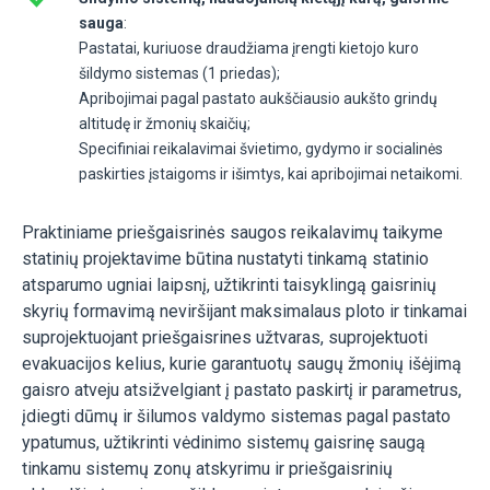
sauga
:
Pastatai, kuriuose draudžiama įrengti kietojo kuro
šildymo sistemas (1 priedas);
Apribojimai pagal pastato aukščiausio aukšto grindų
altitudę ir žmonių skaičių;
Specifiniai reikalavimai švietimo, gydymo ir socialinės
paskirties įstaigoms ir išimtys, kai apribojimai netaikomi.
Praktiniame priešgaisrinės saugos reikalavimų taikyme
statinių projektavime būtina nustatyti tinkamą statinio
atsparumo ugniai laipsnį, užtikrinti taisyklingą gaisrinių
skyrių formavimą neviršijant maksimalaus ploto ir tinkamai
suprojektuojant priešgaisrines užtvaras, suprojektuoti
evakuacijos kelius, kurie garantuotų saugų žmonių išėjimą
gaisro atveju atsižvelgiant į pastato paskirtį ir parametrus,
įdiegti dūmų ir šilumos valdymo sistemas pagal pastato
ypatumus, užtikrinti vėdinimo sistemų gaisrinę saugą
tinkamu sistemų zonų atskyrimu ir priešgaisrinių