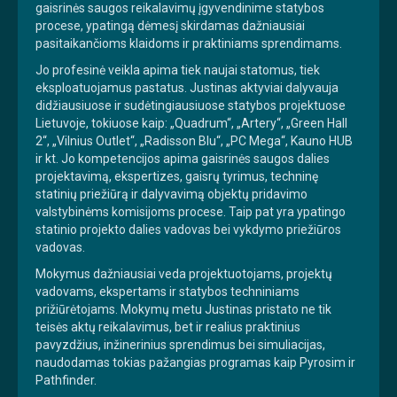
gaisrinės saugos reikalavimų įgyvendinime statybos
procese, ypatingą dėmesį skirdamas dažniausiai
pasitaikančioms klaidoms ir praktiniams sprendimams.
Jo profesinė veikla apima tiek naujai statomus, tiek
eksploatuojamus pastatus. Justinas aktyviai dalyvauja
didžiausiuose ir sudėtingiausiuose statybos projektuose
Lietuvoje, tokiuose kaip: „Quadrum“, „Artery“, „Green Hall
2“, „Vilnius Outlet“, „Radisson Blu“, „PC Mega“, Kauno HUB
ir kt. Jo kompetencijos apima gaisrinės saugos dalies
projektavimą, ekspertizes, gaisrų tyrimus, techninę
statinių priežiūrą ir dalyvavimą objektų pridavimo
valstybinėms komisijoms procese. Taip pat yra ypatingo
statinio projekto dalies vadovas bei vykdymo priežiūros
vadovas.
Mokymus dažniausiai veda projektuotojams, projektų
vadovams, ekspertams ir statybos techniniams
prižiūrėtojams. Mokymų metu Justinas pristato ne tik
teisės aktų reikalavimus, bet ir realius praktinius
pavyzdžius, inžinerinius sprendimus bei simuliacijas,
naudodamas tokias pažangias programas kaip Pyrosim ir
Pathfinder.