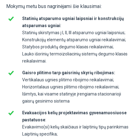
Mokymų metu bus nagrinėjami šie klausimai:
Statinių atsparumo ugniai laipsniai ir konstrukcijų
atsparumas ugniai
:
Statinių skirstymas į I, II, III atsparumo ugniai laipsnius;
Konstrukcijų elementų atsparumo ugniai reikalavimai;
Statybos produktų degumo klasės reikalavimai;
Lauko išorinių termoizoliacinių sistemų degumo klasės
reikalavimai.
Gaisro plitimo tarp gaisrinių skyrių ribojimas:
Vertikalaus ugnies plitimo ribojimo reikalavimai;
Horizontalaus ugnies plitimo ribojimo reikalavimai;
Išimtys, kai visame statinyje įrengiama stacionarioji
gaisrų gesinimo sistema
Evakuacijos kelių projektavimas gyvenamuosiuose
pastatuose
:
Evakavimo(si) kelių skaičiaus ir laiptinių tipų parinkimas
Laiptinių specifika;