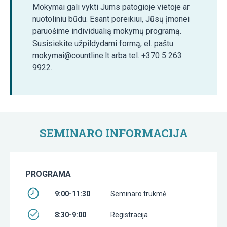
Mokymai gali vykti Jums patogioje vietoje ar
nuotoliniu būdu. Esant poreikiui, Jūsų įmonei
paruošime individualią mokymų programą.
Susisiekite užpildydami formą, el. paštu
mokymai@countline.lt arba tel. +370 5 263
9922.
SEMINARO INFORMACIJA
PROGRAMA
9:00-11:30
Seminaro trukmė
8:30-9:00
Registracija