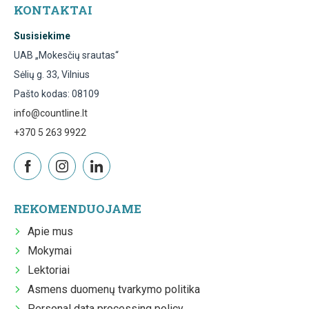
KONTAKTAI
Susisiekime
UAB „Mokesčių srautas“
Sėlių g. 33, Vilnius
Pašto kodas: 08109
info@countline.lt
+370 5 263 9922
REKOMENDUOJAME
Apie mus
Mokymai
Lektoriai
Asmens duomenų tvarkymo politika
Personal data processing policy