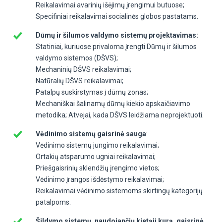
Reikalavimai avarinių išėjimų įrengimui butuose;
Specifiniai reikalavimai socialinės globos pastatams.
Dūmų ir šilumos valdymo sistemų projektavimas:
Statiniai, kuriuose privaloma įrengti Dūmų ir šilumos
valdymo sistemos (DŠVS);
Mechaninių DŠVS reikalavimai;
Natūralių DŠVS reikalavimai;
Patalpų suskirstymas į dūmų zonas;
Mechaniškai šalinamų dūmų kiekio apskaičiavimo
metodika; Atvejai, kada DŠVS leidžiama neprojektuoti.
Vėdinimo sistemų gaisrinė sauga
:
Vėdinimo sistemų jungimo reikalavimai;
Ortakių atsparumo ugniai reikalavimai;
Priešgaisrinių sklendžių įrengimo vietos;
Vėdinimo įrangos išdėstymo reikalavimai;
Reikalavimai vėdinimo sistemoms skirtingų kategorijų
patalpoms.
Šildymo sistemų, naudojančių kietąjį kurą, gaisrinė