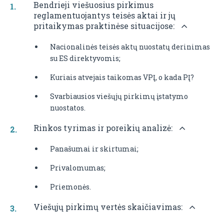
Bendrieji viešuosius pirkimus
reglamentuojantys teisės aktai ir jų
pritaikymas praktinėse situacijose:
Nacionalinės teisės aktų nuostatų derinimas
su ES direktyvomis;
Kuriais atvejais taikomas VPĮ, o kada PĮ?
Svarbiausios viešųjų pirkimų įstatymo
nuostatos.
Rinkos tyrimas ir poreikių analizė:
Panašumai ir skirtumai;
Privalomumas;
Priemonės.
Viešųjų pirkimų vertės skaičiavimas: