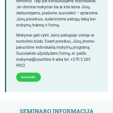
temomis. Taip pat konsultuojame individualiai.
Jei domina mokymai šia ar kita tema Jūsų
darbuotojams, prašome susisiekti – aptarsime
Jūsų poreikius, suderinsime patogų laiką bei
mokymų trukmę ir formą.
Mokymai gali vykti Jums patogioje vietoje ar
nuotoliniu būdu. Esant poreikiui, Jūsų įmonei
paruošime individualią mokymų programą.
Susisiekite užpildydami formą, el. paštu
mokymai@countline.lt arba tel. +370 5 263
9922.
Susisiekti
SEMINARO INFORMACIJA