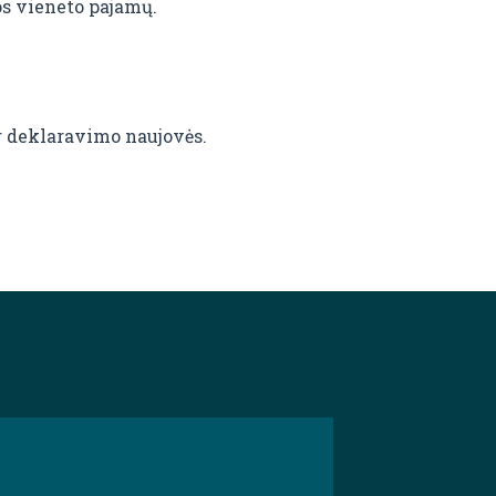
os vieneto pajamų.
r deklaravimo naujovės.