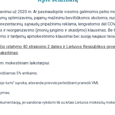
iavimui už 2020 m. Ar pasinaudojote visomis galimomis pelno mo
tymų optimizavimu, pajamų mažinimu beviltiškomis skolomis, nuos
eprezentacinių sąnaudų pripažinimu reklama, lengvatomis dėl CO
ir reorganizavimo (įmonių jungimo ir skaidymo) klausimas. Be t
ymo ir tantjemų apmokestinimo klausimai bei susiję naujausi teis
io įstatymo 40 straipsnio 2 dalies ir Lietuvos Respublikos gy
pakeitimas
.
m. mokestiniam laikotarpiui:
eidžiamas 5% antkainis;
o turto“ sąvoka, atsiranda prievolė perleidžiant pranešti VMI;
kymas;
kumentaciją, jei sandoriai vykdomi tik su kitais Lietuvos mokesčių mokėt