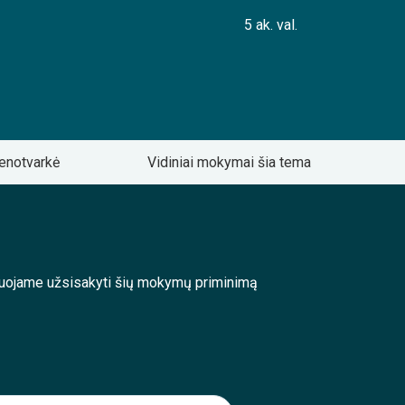
5 ak. val.
enotvarkė
Vidiniai mokymai šia tema
enduojame užsisakyti šių mokymų priminimą