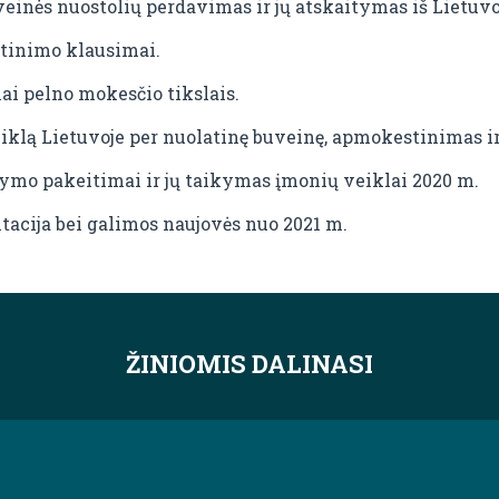
veinės nuostolių perdavimas ir jų atskaitymas iš Lietuv
tinimo klausimai.
i pelno mokesčio tikslais.
iklą Lietuvoje per nuolatinę buveinę, apmokestinimas i
mo pakeitimai ir jų taikymas įmonių veiklai 2020 m.
tacija bei galimos naujovės nuo 2021 m.
ŽINIOMIS DALINASI