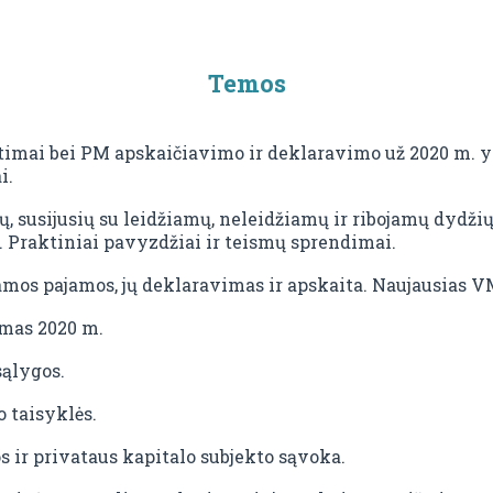
Temos
timai bei PM apskaičiavimo ir deklaravimo už 2020 m. 
i.
ų, susijusių su leidžiamų, neleidžiamų ir ribojamų dyd
 Praktiniai pavyzdžiai ir teismų sprendimai.
s pajamos, jų deklaravimas ir apskaita. Naujausias V
mas 2020 m.
ąlygos.
 taisyklės.
s ir privataus kapitalo subjekto sąvoka.