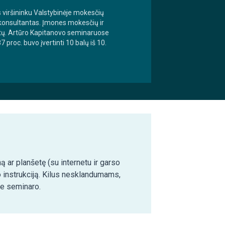
s viršininku Valstybinėje mokesčių
ų konsultantas. Įmones mokesčių ir
metų. Artūro Kapitanovo seminaruose
proc. buvo įvertinti 10 balų iš 10.
ą ar planšetę (su internetu ir garso
o instrukciją. Kilus nesklandumams,
ie seminaro.