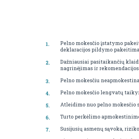
Pelno mokesčio įstatymo pakei
deklaracijos pildymo pakeitima
Dažniausiai pasitaikančių klaid
nagrinėjimas ir rekomendacijos.
Pelno mokesčiu neapmokestinamo
Pelno mokesčio lengvatų taiky
Atleidimo nuo pelno mokesčio s
Turto perkėlimo apmokestinimo
Susijusių asmenų sąvoka, riziko