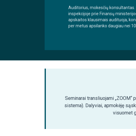
Auditorius, mokesčių konsultantas. 
inspekcijoje prie Finansų ministeri
apskaitos klausimais audituoja, kon
per metus apsilanko daugiau nei 10 0
Seminarai transliuojami „ZOOM“ pla
sistema). Dalyviai, apmokėję sąsk
visuomet ga