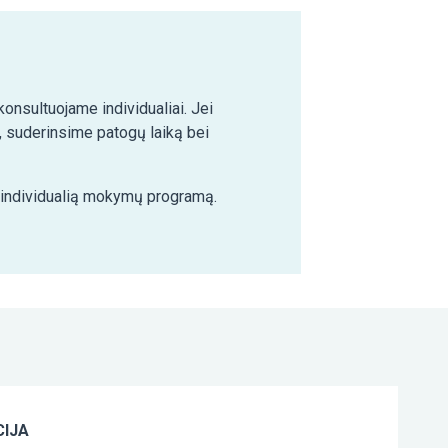
nsultuojame individualiai. Jei
 suderinsime patogų laiką bei
e individualią mokymų programą.
IJA