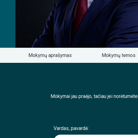
Mokymų aprašymas
Mokymų temos
Mokymai jau praėjo, tačiau jei norėtumėt
;
Vardas, pavardė: