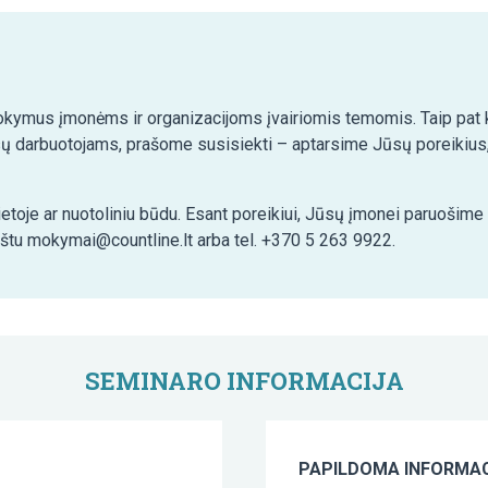
kymus įmonėms ir organizacijoms įvairiomis temomis. Taip pat ko
ų darbuotojams, prašome susisiekti – aptarsime Jūsų poreikius,
etoje ar nuotoliniu būdu. Esant poreikiui, Jūsų įmonei paruošim
aštu mokymai@countline.lt arba tel. +370 5 263 9922.
SEMINARO INFORMACIJA
PAPILDOMA INFORMAC