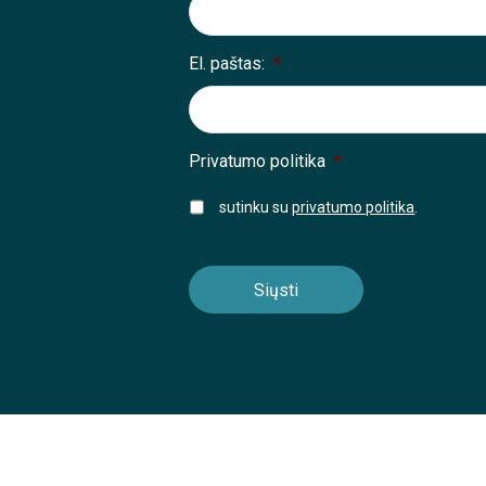
El. paštas:
*
Privatumo politika
*
sutinku su
privatumo politika
.