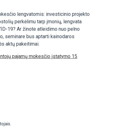
kesčio lengvatomis: investicinio projekto
tolių perkėlimu tarp įmonių, lengvata
VID-19? Ar žinote atleidimo nuo pelno
o, seminare bus aptarti kainodaros
ės aktų pakeitimai.
ventojų pajamų mokesčio įstatymo 15
ojais.