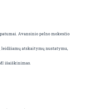
ypatumai. Avansinio pelno mokesčio
žių leidžiamų atskaitymų nustatymu,
MI išaiškinimas.