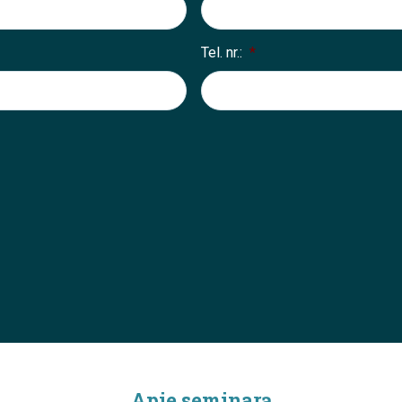
Tel. nr.:
*
Apie seminarą