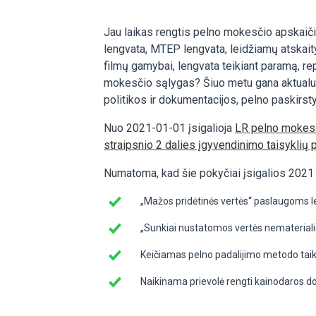
Jau laikas rengtis pelno mokesčio apskaič
lengvata, MTEP lengvata, leidžiamų atskai
filmų gamybai, lengvata teikiant paramą, r
mokesčio sąlygas? Šiuo metu gana aktualus 
politikos ir dokumentacijos, pelno paskirst
Nuo 2021-01-01 įsigalioja
LR pelno mokesč
straipsnio 2 dalies įgyvendinimo taisyklių 
Numatoma, kad šie pokyčiai įsigalios 2021 
„Mažos pridėtinės vertės“ paslaugoms l
„Sunkiai nustatomos vertės nematerialioj
Keičiamas pelno padalijimo metodo tai
Naikinama prievolė rengti kainodaros do