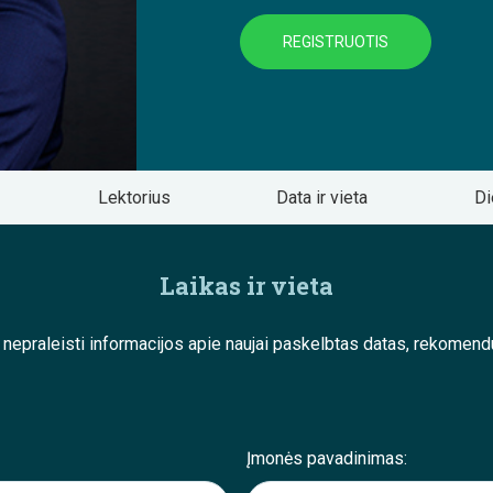
REGISTRUOTIS
Lektorius
Data ir vieta
Di
Laikas ir vieta
e nepraleisti informacijos apie naujai paskelbtas datas, rekom
Įmonės pavadinimas: