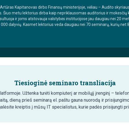
Artūras Kapitanovas dirbo Finansų ministerijoje, vėliau – Audito skyriau
jos. Šiuo metu lektorius dirba kaip nepriklausomas auditorius ir mokesči
sultuoja ir joms atstovauja valstybės institucijose jau daugiau nei 20 
00 dalyvių. Kasmet lektorius veda daugiau nei 70 seminarų, kurių net 87 
Tiesioginė seminaro transliacija
tformoje. Užtenka turėti kompiuterį ar mobilųjį įrenginį – telefon
aitą, dieną prieš seminarą el. paštu gauna nuorodą ir prisijungim
lėsite kreiptis į mūsų IT specialistus, kurie padės prisijungti pr