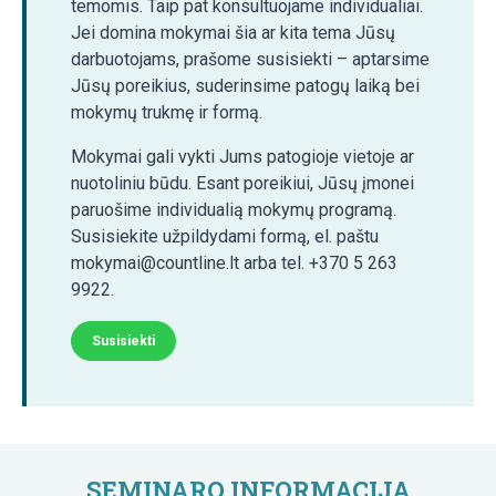
temomis. Taip pat konsultuojame individualiai.
Jei domina mokymai šia ar kita tema Jūsų
darbuotojams, prašome susisiekti – aptarsime
Jūsų poreikius, suderinsime patogų laiką bei
mokymų trukmę ir formą.
Mokymai gali vykti Jums patogioje vietoje ar
nuotoliniu būdu. Esant poreikiui, Jūsų įmonei
paruošime individualią mokymų programą.
Susisiekite užpildydami formą, el. paštu
mokymai@countline.lt arba tel. +370 5 263
9922.
Susisiekti
SEMINARO INFORMACIJA