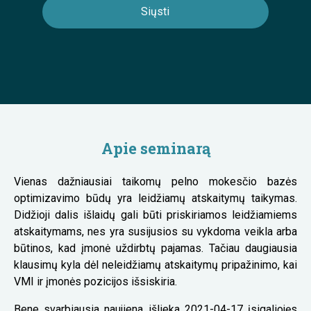
Apie seminarą
Vienas dažniausiai taikomų pelno mokesčio bazės
optimizavimo būdų yra leidžiamų atskaitymų taikymas.
Didžioji dalis išlaidų gali būti priskiriamos leidžiamiems
atskaitymams, nes yra susijusios su vykdoma veikla arba
būtinos, kad įmonė uždirbtų pajamas. Tačiau daugiausia
klausimų kyla dėl neleidžiamų atskaitymų pripažinimo, kai
VMI ir įmonės pozicijos išsiskiria.
Bene svarbiausia naujiena išlieka 2021-04-17 įsigaliojęs