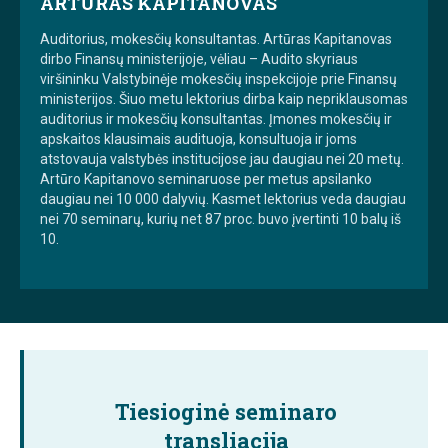
ARTŪRAS KAPITANOVAS
Auditorius, mokesčių konsultantas. Artūras Kapitanovas
dirbo Finansų ministerijoje, vėliau – Audito skyriaus
viršininku Valstybinėje mokesčių inspekcijoje prie Finansų
ministerijos. Šiuo metu lektorius dirba kaip nepriklausomas
auditorius ir mokesčių konsultantas. Įmones mokesčių ir
apskaitos klausimais audituoja, konsultuoja ir joms
atstovauja valstybės institucijose jau daugiau nei 20 metų.
Artūro Kapitanovo seminaruose per metus apsilanko
daugiau nei 10 000 dalyvių. Kasmet lektorius veda daugiau
nei 70 seminarų, kurių net 87 proc. buvo įvertinti 10 balų iš
10.
Tiesioginė seminaro
transliacija