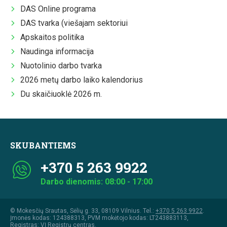
DAS Online programa
DAS tvarka (viešajam sektoriui
Apskaitos politika
Naudinga informacija
Nuotolinio darbo tvarka
2026 metų darbo laiko kalendorius
Du skaičiuoklė 2026 m.
SKUBANTIEMS
+370 5 263 9922
Darbo dienomis: 08:00 - 17:00
© Mokesčių Srautas, Sėlių g. 33, 08109 Vilnius. Tel.:
+370 5 263 9922
.
Įmonės kodas: 124388313, PVM mokėtojo kodas: LT243883113,
Registras: VĮ Registrų centras.