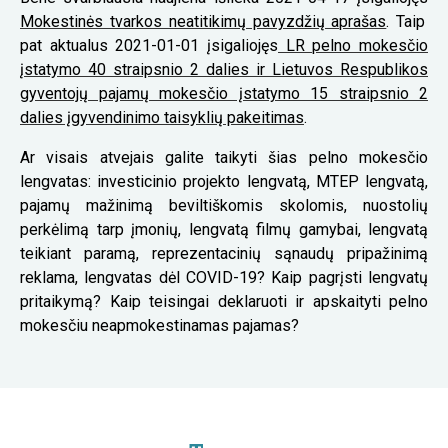
Mokestinės tvarkos neatitikimų pavyzdžių aprašas
. Taip
pat aktualus 2021-01-01 įsigaliojęs
LR pelno mokesčio
įstatymo 40 straipsnio 2 dalies ir Lietuvos Respublikos
gyventojų pajamų mokesčio įstatymo 15 straipsnio 2
dalies įgyvendinimo taisyklių pakeitimas
.
Ar visais atvejais galite taikyti šias pelno mokesčio
lengvatas: investicinio projekto lengvatą, MTEP lengvatą,
pajamų mažinimą beviltiškomis skolomis, nuostolių
perkėlimą tarp įmonių, lengvatą filmų gamybai, lengvatą
teikiant paramą, reprezentacinių sąnaudų pripažinimą
reklama, lengvatas dėl COVID-19? Kaip pagrįsti lengvatų
pritaikymą? Kaip teisingai deklaruoti ir apskaityti pelno
mokesčiu neapmokestinamas pajamas?