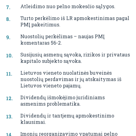
Atleidimo nuo pelno mokesčio sąlygos.
Turto perkėlimo iš LR apmokestinimas pagal
PMĮ pakeitimus.
Nuostolių perkėlimas – naujas PMĮ
komentaras 56-2.
Susijusių asmenų sąvoka, rizikos ir privataus
kapitalo subjekto sąvoka.
Lietuvos vieneto nuolatinės buveinės
nuostolių perdavimas ir jų atskaitymas iš
Lietuvos vieneto pajamų.
Dividendų išmokėjimo juridiniams
asmenims problematika.
Dividendų ir tantjemų apmokestinimo
klausimai.
Įmonių reorganizavimo ypatumai pelno