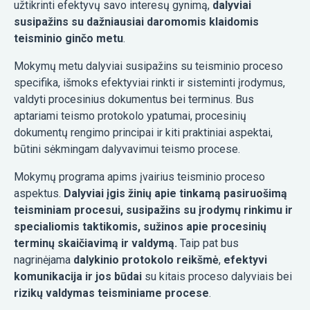
užtikrinti efektyvų savo interesų gynimą,
dalyviai
susipažins su dažniausiai daromomis klaidomis
teisminio ginčo metu
.
Mokymų metu dalyviai susipažins su teisminio proceso
specifika, išmoks efektyviai rinkti ir sisteminti įrodymus,
valdyti procesinius dokumentus bei terminus. Bus
aptariami teismo protokolo ypatumai, procesinių
dokumentų rengimo principai ir kiti praktiniai aspektai,
būtini sėkmingam dalyvavimui teismo procese.
Mokymų programa apims įvairius teisminio proceso
aspektus.
Dalyviai įgis žinių apie tinkamą pasiruošimą
teisminiam procesui, susipažins su įrodymų rinkimu ir
specialiomis taktikomis, sužinos apie procesinių
terminų skaičiavimą ir valdymą.
Taip pat bus
nagrinėjama
dalykinio protokolo reikšmė
,
efektyvi
komunikacija ir jos būdai
su kitais proceso dalyviais bei
rizikų valdymas teisminiame procese
.