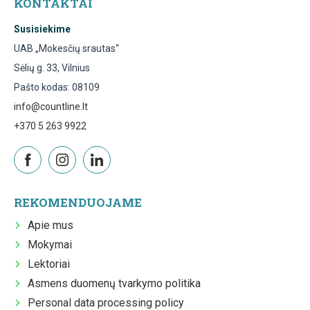
KONTAKTAI
Susisiekime
UAB „Mokesčių srautas“
Sėlių g. 33, Vilnius
Pašto kodas: 08109
info@countline.lt
+370 5 263 9922
REKOMENDUOJAME
Apie mus
Mokymai
Lektoriai
Asmens duomenų tvarkymo politika
Personal data processing policy