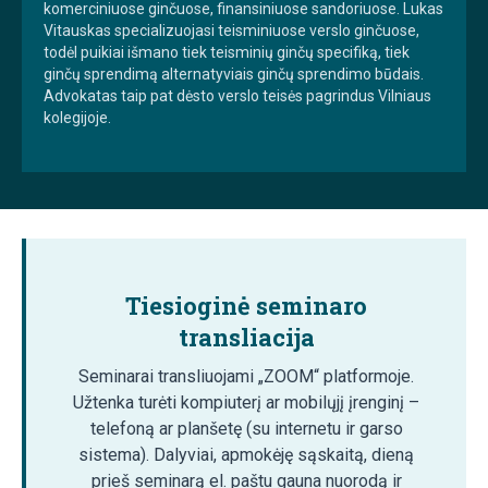
komerciniuose ginčuose, finansiniuose sandoriuose. Lukas
Vitauskas specializuojasi teisminiuose verslo ginčuose,
todėl puikiai išmano tiek teisminių ginčų specifiką, tiek
ginčų sprendimą alternatyviais ginčų sprendimo būdais.
Advokatas taip pat dėsto verslo teisės pagrindus Vilniaus
kolegijoje.
Tiesioginė seminaro
transliacija
Seminarai transliuojami „ZOOM“ platformoje.
Užtenka turėti kompiuterį ar mobilųjį įrenginį –
telefoną ar planšetę (su internetu ir garso
sistema). Dalyviai, apmokėję sąskaitą, dieną
prieš seminarą el. paštu gauna nuorodą ir