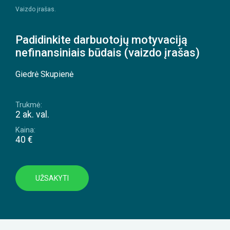
Vaizdo įrašas.
Padidinkite darbuotojų motyvaciją
nefinansiniais būdais (vaizdo įrašas)
Giedrė Skupienė
Trukmė:
2 ak. val.
Kaina:
40 €
UŽSAKYTI