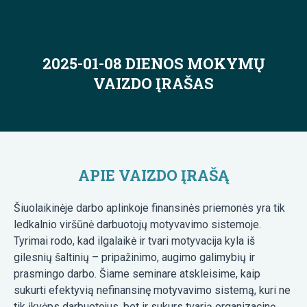
2025-01-08 DIENOS MOKYMŲ
VAIZDO ĮRAŠAS
APIE VAIZDO ĮRAŠĄ
Šiuolaikinėje darbo aplinkoje finansinės priemonės yra tik
ledkalnio viršūnė darbuotojų motyvavimo sistemoje.
Tyrimai rodo, kad ilgalaikė ir tvari motyvacija kyla iš
gilesnių šaltinių – pripažinimo, augimo galimybių ir
prasmingo darbo. Šiame seminare atskleisime, kaip
sukurti efektyvią nefinansinę motyvavimo sistemą, kuri ne
tik įkvėps darbuotojus, bet ir sukurs tvarią organizacinę