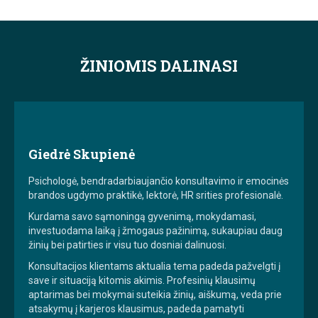
ŽINIOMIS DALINASI
Giedrė Skupienė
Psichologė, bendradarbiaujančio konsultavimo ir emocinės
brandos ugdymo praktikė, lektorė, HR srities profesionalė.
Kurdama savo sąmoningą gyvenimą, mokydamasi,
investuodama laiką į žmogaus pažinimą, sukaupiau daug
žinių bei patirties ir visu tuo dosniai dalinuosi.
Konsultacijos klientams aktualia tema padeda pažvelgti į
save ir situaciją kitomis akimis. Profesinių klausimų
aptarimas bei mokymai suteikia žinių, aiškumą, veda prie
atsakymų į karjeros klausimus, padeda pamatyti