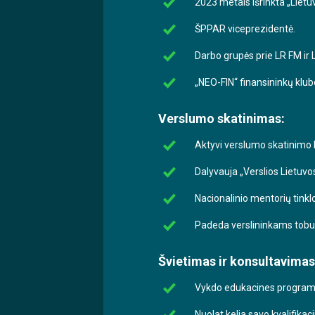
2023 metais išrinkta „Liet
ŠPPAR viceprezidentė.
Darbo grupės prie LR FM ir
„NEO-FIN“ finansininkų klub
Verslumo skatinimas:
Aktyvi verslumo skatinimo L
Dalyvauja „Verslios Lietuvo
Nacionalinio mentorių tinkl
Padeda verslininkams tobuli
Švietimas ir konsultavimas
Vykdo edukacines programas
Nuolat kelia savo kvalifika