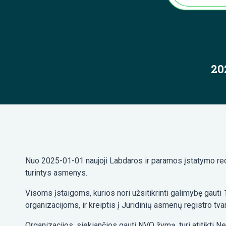
20
Nuo 2025-01-01 naujoji Labdaros ir paramos įstatymo reda
turintys asmenys.
Visoms įstaigoms, kurios nori užsitikrinti galimybę gauti 
organizacijoms, ir kreiptis į Juridinių asmenų registro tv
Organizacijos, siekiančios gauti NVO žymą, turi atitikti 