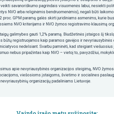
veikti savanoriškumo pagrindais visuomenės labui, nesiekti politin
santys NVO arba religinėmis bendruomenėmis), negali būti laikomo
,2 proc. GPM paramą galės skirti juridiniams asmenims, kurie bus
maliesiems NVO kriterijams ir NVO žymos registravimo klausimą or
taigų galimybes gauti 1,2% paramą. Biudžetinės įstaigos šį tikslą
os būtų registruojamos kaip paramos gavėjos ir nevyriausybinės 
iniciatyvos nedelsiant. Svarbu paminėti, kad steigiant viešuosius 
asmuo nebus pripažintas kaip NVO – vietoj to, pavyzdžiui, mokyklų 
simus apie nevyriausybinės organizacijos steigimą, NVO žymos r
ociacijoms, viešosioms įstaigoms, švietimo ir socialines paslau
 nevyriausybinių organizacijų padaliniams Lietuvoje.
Vaizdo įrašo metu sužinosite: