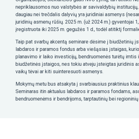
nepriklausomos nuo valstybės ar savivaldybių institucijų, 
daugiau nei trečdalis dalyvių yra juridiniai asmenys (ne
juridinių asmenų rūšių. 2025 m. (už 2024 m.) gyventojai 1
įregistruota iki 2025 m. gegužės 1 d., todėl atitiktį for
Taip pat svarbų akcentą seminare dėsime į biudžetinių įs
labdaros ir paramos fondus arba viešąsias įstaigas, kuri
planavimo ir laiko investicijų, bendruomenės turėtų imtis 
biudžetinės įstaigos, nes tokiu atveju įsteigtas juridinis 
vaikų tėvai ar kiti suinteresuoti asmenys.
Mokymų metu bus atsakyta į svarbiausius praktinius klau
Seminaras itin aktualus labdaros ir paramos fondams, as
bendruomenėms ir bendrijoms, tarptautinių bei regioninių