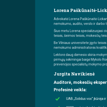
Lorena Paškūnaitė-Lic
Advokatė Lorena Paškūnaitė-Lickan tu
nemokumo, audito, verslo ir darbo t
Šiuo metu Lorena specializuojasi civi
teisės, šeimos teisės, mokesčių teis
Be Vilniaus universitete įgyto teisės
nemokumo administratorės kvalifika
Lektorė daug dėmesio skiria mokymuis
pirmųjų sėkmingai baigė Mykolo Rom
prevencijos specialistų mokymo pr
Jurgita Navikienė
Auditorė, mokesčių eksper
Profesinė veikla:
UAB „Solidus vox“ įkūrėja ir