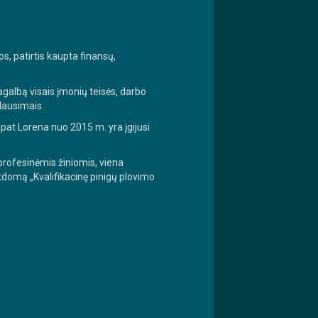
s, patirtis kaupta finansų,
pagalbą visais įmonių teisės, darbo
klausimais.
p pat Lorena nuo 2015 m. yra įgijusi
 profesinėmis žiniomis, viena
kdomą „Kvalifikacinę pinigų plovimo