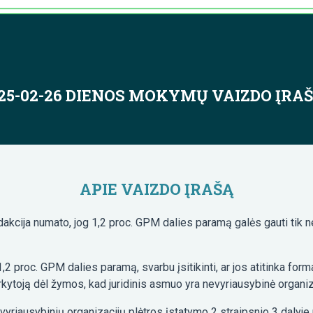
25-02-26 DIENOS MOKYMŲ VAIZDO ĮRA
APIE VAIZDO ĮRAŠĄ
kcija numato, jog 1,2 proc. GPM dalies paramą galės gauti tik n
1,2 proc. GPM dalies paramą, svarbu įsitikinti, ar jos atitinka fo
arkytoją dėl žymos, kad juridinis asmuo yra nevyriausybinė organiza
Nevyriausybinių organizacijų plėtros įstatymo 2 straipsnio 3 daly