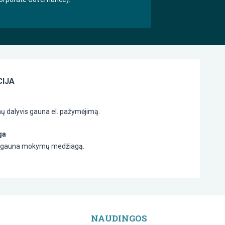
IJA
 dalyvis gauna el. pažymėjimą.
ga
is gauna mokymų medžiagą.
NAUDINGOS