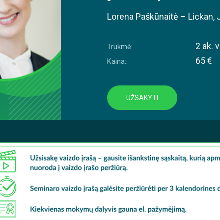
Lorena Paškūnaitė – Lickan
,
2 ak. v
Trukmė:
65 €
Kaina::
UŽSAKYTI