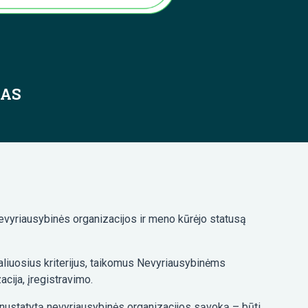
ŠAS
evyriausybinės organizacijos ir meno kūrėjo statusą
rmaliuosius kriterijus, taikomus Nevyriausybinėms
cija, įregistravimo.
je nustatytą nevyriausybinės organizacijos sąvoką – būti