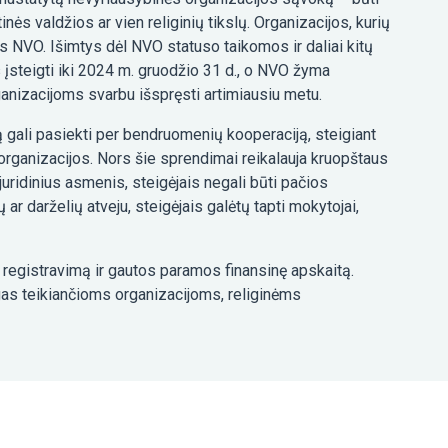
ės valdžios ar vien religinių tikslų. Organizacijos, kurių
s NVO. Išimtys dėl NVO statuso taikomos ir daliai kitų
 įsteigti iki 2024 m. gruodžio 31 d., o NVO žyma
ganizacijoms svarbu išspręsti artimiausiu metu.
 gali pasiekti per bendruomenių kooperaciją, steigiant
organizacijos. Nors šie sprendimai reikalauja kruopštaus
juridinius asmenis, steigėjais negali būti pačios
ar darželių atveju, steigėjais galėtų tapti mokytojai,
egistravimą ir gautos paramos finansinę apskaitą.
gas teikiančioms organizacijoms, religinėms