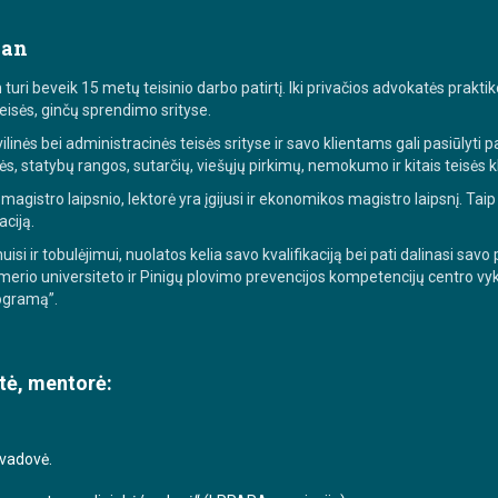
kan
ri beveik 15 metų teisinio darbo patirtį. Iki privačios advokatės praktiko
eisės, ginčų sprendimo srityse.
linės bei administracinės teisės srityse ir savo klientams gali pasiūlyti 
ės, statybų rangos, sutarčių, viešųjų pirkimų, nemokumo ir kitais teisės 
 magistro laipsnio, lektorė yra įgijusi ir ekonomikos magistro laipsnį. Tai
ciją.
i ir tobulėjimui, nuolatos kelia savo kvalifikaciją bei pati dalinasi savo
erio universiteto ir Pinigų plovimo prevencijos kompetencijų centro vy
ogramą”.
tė, mentorė:
 vadovė.