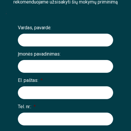
rekomenduojame užsisakyti šių mokymų priminimą
;
Vardas, pavardė:
Įmonės pavadinimas:
El. paštas:
*
Tel. nr.:
*