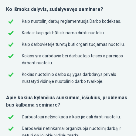
Ko išmoks dalyvis, sudalyvavęs seminare?
Kaip nuotolinį darbą reglamentuoja Darbo kodeksas.
Kada ir kaip gali būti skiriama dirbti nuotoliu.
Kaip darbovietėje turėtų būti organizuojamas nuotoliu.
Kokios yra darbdavio bei darbuotojo teisės ir pareigos
dirbant nuotoliu.
Kokias nuotolinio darbo sąlygas darbdavys privalo
nustatyti vidinėje nuotolinio darbo tvarkoje.
Apie kokius kylančius sunkumus, iššūkius, problemas
bus kalbama
seminare
?
Darbuotojai nežino kada ir kaip jie gali dirbti nuotoliu.
Darbdaviai netinkamai organizuoja nuotolinį darbą ir
neturi dėl jo jokių vidinių tvarkų.