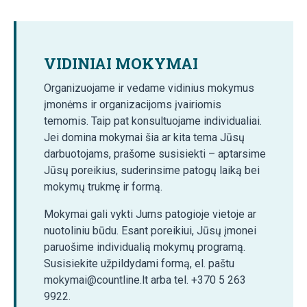
VIDINIAI MOKYMAI
Organizuojame ir vedame vidinius mokymus
įmonėms ir organizacijoms įvairiomis
temomis. Taip pat konsultuojame individualiai.
Jei domina mokymai šia ar kita tema Jūsų
darbuotojams, prašome susisiekti – aptarsime
Jūsų poreikius, suderinsime patogų laiką bei
mokymų trukmę ir formą.
Mokymai gali vykti Jums patogioje vietoje ar
nuotoliniu būdu. Esant poreikiui, Jūsų įmonei
paruošime individualią mokymų programą.
Susisiekite užpildydami formą, el. paštu
mokymai@countline.lt arba tel. +370 5 263
9922.