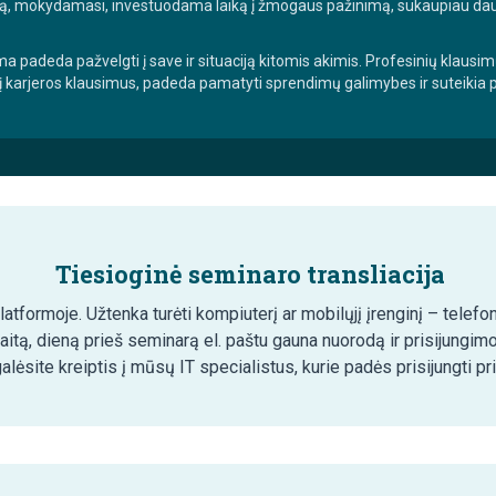
mokydamasi, investuodama laiką į žmogaus pažinimą, sukaupiau daug žin
ma padeda pažvelgti į save ir situaciją kitomis akimis. Profesinių klaus
 į karjeros klausimus, padeda pamatyti sprendimų galimybes ir suteikia
Tiesioginė seminaro transliacija
tformoje. Užtenka turėti kompiuterį ar mobilųjį įrenginį – telefon
aitą, dieną prieš seminarą el. paštu gauna nuorodą ir prisijungim
lėsite kreiptis į mūsų IT specialistus, kurie padės prisijungti pr