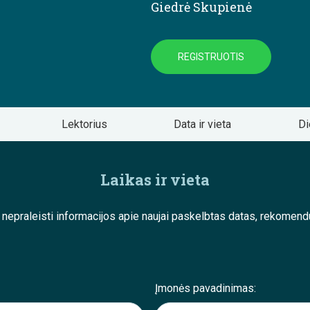
Giedrė Skupienė
REGISTRUOTIS
Lektorius
Data ir vieta
Di
Laikas ir vieta
e nepraleisti informacijos apie naujai paskelbtas datas, rekom
Įmonės pavadinimas: