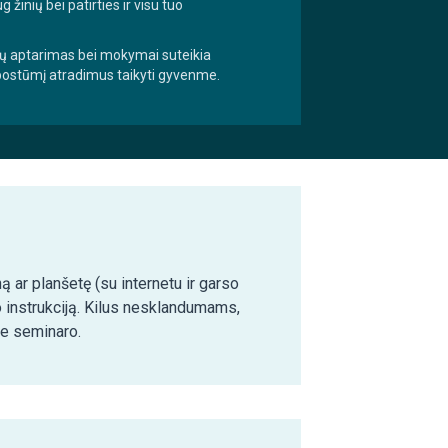
ių bei patirties ir visu tuo
imų aptarimas bei mokymai suteikia
 postūmį atradimus taikyti gyvenme.
ą ar planšetę (su internetu ir garso
o instrukciją. Kilus nesklandumams,
ie seminaro.