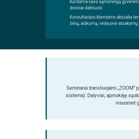
Kurdama savo sąmoningą gyvenimą, 
dosniai dalinuosi.
Konsultacijos klientams aktualia te
žinių, aiškumą, veda prie atsakymų
Seminarai transliuojami „ZOOM“ pla
sistema). Dalyviai, apmokėję sąsk
visuomet ga