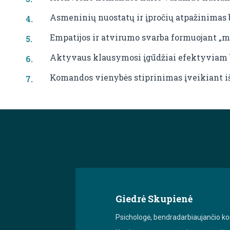
Asmeninių nuostatų ir įpročių atpažinimas 
Empatijos ir atvirumo svarba formuojant „
Aktyvaus klausymosi įgūdžiai efektyviam 
Komandos vienybės stiprinimas įveikiant i
Giedrė Skupienė
Psichologė, bendradarbiaujančio kon