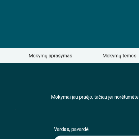
Mokymų aprašymas
Mokymų temos
Mokymai jau praėjo, tačiau jei norėtumėt
;
Vardas, pavardė: