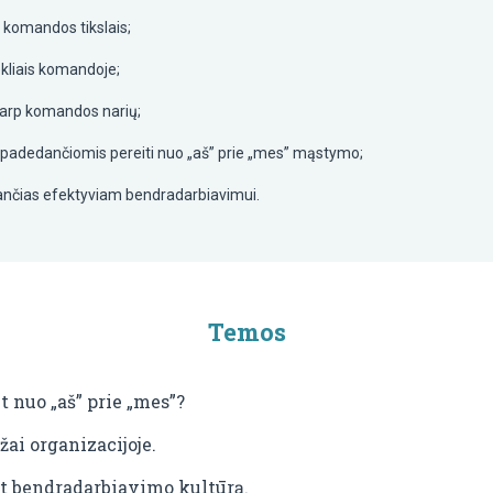
u komandos tikslais;
tekliais komandoje;
mą tarp komandos narių;
 padedančiomis pereiti nuo „aš” prie „mes” mąstymo;
rukdančias efektyviam bendradarbiavimui.
Temos
 nuo „aš” prie „mes”?
ai organizacijoje.
 bendradarbiavimo kultūrą.