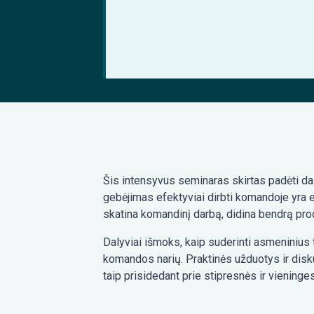
Šis intensyvus seminaras skirtas padėti da
gebėjimas efektyviai dirbti komandoje yra 
skatina komandinį darbą, didina bendrą pro
Dalyviai išmoks, kaip suderinti asmeninius ti
komandos narių. Praktinės užduotys ir disku
taip prisidedant prie stipresnės ir vienin