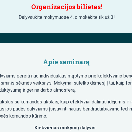
Organizacijos bilietas!
Dalyvaukite mokymuose 4, o mokėkite tik už 3!
Apie seminarą
lyviams pereiti nuo individualaus mąstymo prie kolektyvinio bend
esminis sėkmės veiksnys. Mokymai sutelks dėmesį į tai, kaip for
duktyvumą ir gerina darbo atmosferą.
kslus su komandos tikslais, kaip efektyviai dalintis idėjomis ir iš
sijos padės dalyviams įsisavinti naujas bendradarbiavimo technika
gesnės komandos kūrimo.
Kiekvienas mokymų dalyvis: