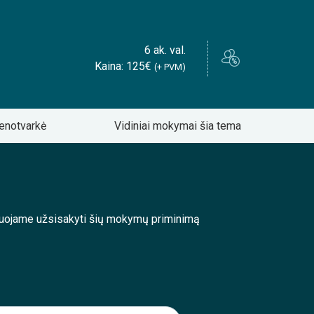
6 ak. val.
Kaina: 125€
(+ PVM)
enotvarkė
Vidiniai mokymai šia tema
enduojame užsisakyti šių mokymų priminimą