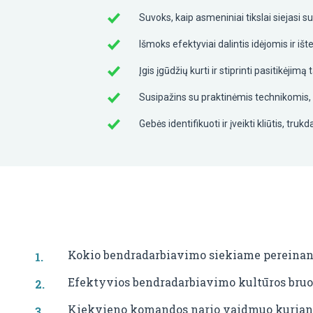
Suvoks, kaip asmeniniai tikslai siejasi s
Išmoks efektyviai dalintis idėjomis ir iš
Įgis įgūdžių kurti ir stiprinti pasitikėji
Susipažins su praktinėmis technikomis,
Gebės identifikuoti ir įveikti kliūtis, t
Kokio bendradarbiavimo siekiame pereinant
Efektyvios bendradarbiavimo kultūros bruož
Kiekvieno komandos nario vaidmuo kuriant