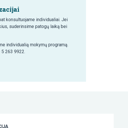
acijai
t konsultuojame individualiai. Jei
ius, suderinsime patogų laiką bei
šime individualią mokymų programą.
0 5 263 9922.
IJA