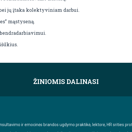
bei jų įtaka kolektyviniam darbui.
mes” mąstyseną.
bendradarbiavimui.
ššūkius.
ŽINIOMIS DALINASI
sultavimo ir emocinės brandos ugdymo praktikė, lektorė, HR srities pro