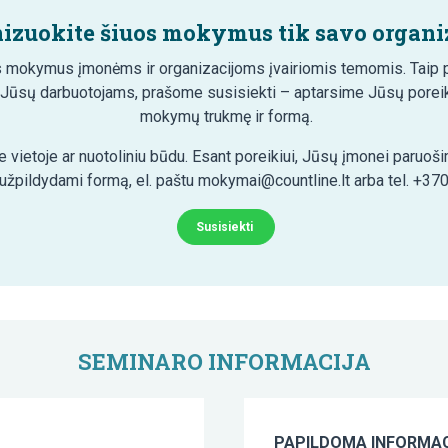
izuokite šiuos mokymus tik savo organiz
 mokymus įmonėms ir organizacijoms įvairiomis temomis. Taip pa
 Jūsų darbuotojams, prašome susisiekti – aptarsime Jūsų poreik
mokymų trukmę ir formą.
 vietoje ar nuotoliniu būdu. Esant poreikiui, Jūsų įmonei paruo
 užpildydami formą, el. paštu mokymai@countline.lt arba tel. +37
Susisiekti
SEMINARO INFORMACIJA
PAPILDOMA INFORMAC