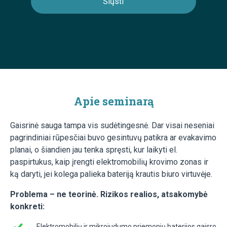
Apie seminarą
Gaisrinė sauga tampa vis sudėtingesnė. Dar visai neseniai
pagrindiniai rūpesčiai buvo gesintuvų patikra ar evakavimo
planai, o šiandien jau tenka spręsti, kur laikyti el.
paspirtukus, kaip įrengti elektromobilių krovimo zonas ir
ką daryti, jei kolega palieka bateriją krautis biuro virtuvėje.
Problema – ne teorinė. Rizikos realios, atsakomybė
konkreti:
Elektromobilių ir mikrojudumo priemonių baterijos gaisro