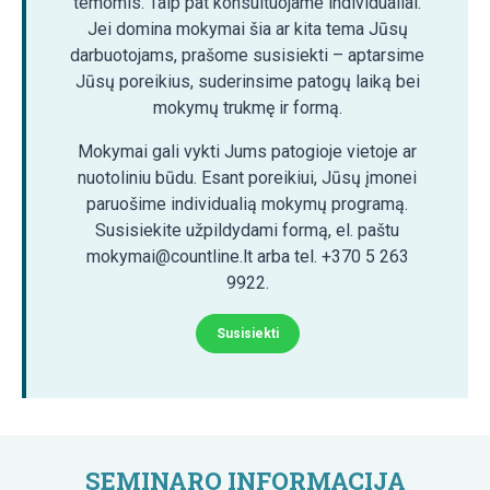
temomis. Taip pat konsultuojame individualiai.
Jei domina mokymai šia ar kita tema Jūsų
darbuotojams, prašome susisiekti – aptarsime
Jūsų poreikius, suderinsime patogų laiką bei
mokymų trukmę ir formą.
Mokymai gali vykti Jums patogioje vietoje ar
nuotoliniu būdu. Esant poreikiui, Jūsų įmonei
paruošime individualią mokymų programą.
Susisiekite užpildydami formą, el. paštu
mokymai@countline.lt arba tel. +370 5 263
9922.
Susisiekti
SEMINARO INFORMACIJA