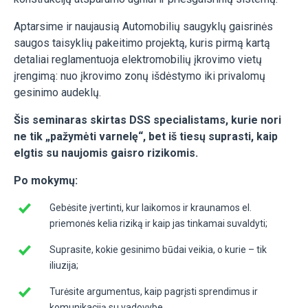
Aptarsime ir naujausią Automobilių saugyklų gaisrinės
saugos taisyklių pakeitimo projektą, kuris pirmą kartą
detaliai reglamentuoja elektromobilių įkrovimo vietų
įrengimą: nuo įkrovimo zonų išdėstymo iki privalomų
gesinimo audeklų.
Šis seminaras skirtas DSS specialistams, kurie nori
ne tik „pažymėti varnelę“, bet iš tiesų suprasti, kaip
elgtis su naujomis gaisro rizikomis.
Po mokymų:
Gebėsite įvertinti, kur laikomos ir kraunamos el.
priemonės kelia riziką ir kaip jas tinkamai suvaldyti;
Suprasite, kokie gesinimo būdai veikia, o kurie – tik
iliuzija;
Turėsite argumentus, kaip pagrįsti sprendimus ir
komunikaciją su vadovybe.