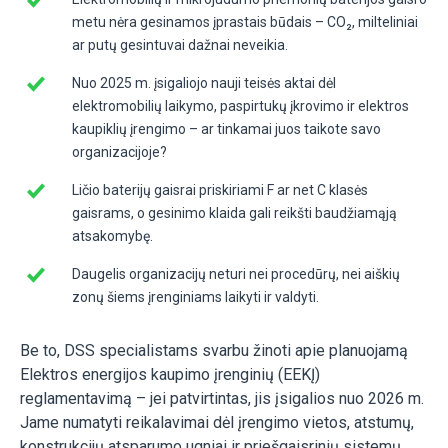
metu nėra gesinamos įprastais būdais – CO₂, milteliniai
ar putų gesintuvai dažnai neveikia.
Nuo 2025 m. įsigaliojo nauji teisės aktai dėl
elektromobilių laikymo, paspirtukų įkrovimo ir elektros
kaupiklių įrengimo – ar tinkamai juos taikote savo
organizacijoje?
Ličio baterijų gaisrai priskiriami F ar net C klasės
gaisrams, o gesinimo klaida gali reikšti baudžiamąją
atsakomybę.
Daugelis organizacijų neturi nei procedūrų, nei aiškių
zonų šiems įrenginiams laikyti ir valdyti.
Be to, DSS specialistams svarbu žinoti apie planuojamą
Elektros energijos kaupimo įrenginių (EEKĮ)
reglamentavimą – jei patvirtintas, jis įsigalios nuo 2026 m.
Jame numatyti reikalavimai dėl įrengimo vietos, atstumų,
konstrukcijų atsparumo ugniai ir priešgaisrinių sistemų.