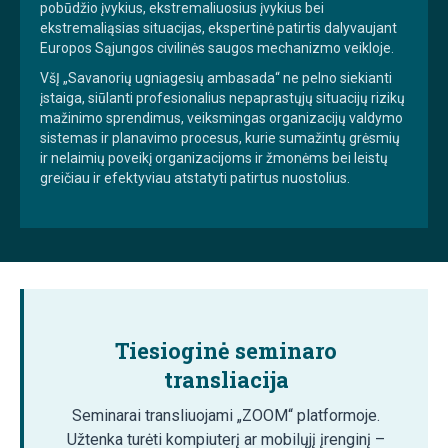
pobūdžio įvykius, ekstremaliuosius įvykius bei
ekstremaliąsias situacijas, ekspertinė patirtis dalyvaujant
Europos Sąjungos civilinės saugos mechanizmo veikloje.
VšĮ „Savanorių ugniagesių ambasada“ ne pelno siekianti
įstaiga, siūlanti profesionalius nepaprastųjų situacijų rizikų
mažinimo sprendimus, veiksmingas organizacijų valdymo
sistemas ir planavimo procesus, kurie sumažintų grėsmių
ir nelaimių poveikį organizacijoms ir žmonėms bei leistų
greičiau ir efektyviau atstatyti patirtus nuostolius.
Tiesioginė seminaro
transliacija
Seminarai transliuojami „ZOOM“ platformoje.
Užtenka turėti kompiuterį ar mobilųjį įrenginį –