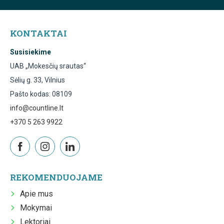
KONTAKTAI
Susisiekime
UAB „Mokesčių srautas“
Sėlių g. 33, Vilnius
Pašto kodas: 08109
info@countline.lt
+370 5 263 9922
REKOMENDUOJAME
Apie mus
Mokymai
Lektoriai