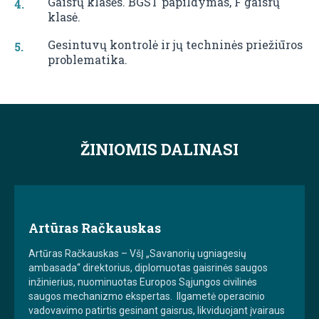
Gaisrų klasės. BGST papildymas, F gaisrų
klasė.
Gesintuvų kontrolė ir jų techninės priežiūros
problematika.
ŽINIOMIS DALINASI
Artūras Račkauskas
Artūras Račkauskas – VšĮ „Savanorių ugniagesių
ambasada“ direktorius, diplomuotas gaisrinės saugos
inžinierius, nuominuotas Europos Sąjungos civilinės
saugos mechanizmo ekspertas. Ilgametė operacinio
vadovavimo patirtis gesinant gaisrus, likviduojant įvairaus