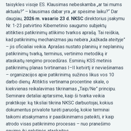
taisykles visoje ES. Klausimas nebeskamba „ar tai mums
aktualu?“ – klausimas dabar yra „ar spėsime laiku?“ Dar
daugiau,
2026 m. vasario 23 d. NKSC
direktorius įsakymu
Nr. 1-23 patvirtino Kibernetinio saugumo subjektų
atitikties patikrinimų atlikimo tvarkos aprašą. Tai reiškia,
kad patikrinimų mechanizmas jau nebėra „kažkada ateityje”
– jis oficialiai veikia. Aprašas nustato planinių ir neplaninių
patikrinimų tvarką, terminus, vertinimo metodiką ir
ataskaitų rengimo procedūras. Esminių KSS metinis
patikrinimų planas tvirtinamas I–II ketvirtį ir neviešinamas
– organizacijos apie patikrinimą sužinos likus vos 10
darbo dienų. Atitiktis vertinama procentine skale, o
kiekvienas reikalavimas tikrinamas „Taip/Ne” principu.
Seminare detaliai aptarsime, kaip ši tvarka veikia
praktikoje: ką tiksliai tikrina NKSC darbuotojai, kokius
dokumentus privalote turėti paruošę, kokie terminai
taikomi atsakymams ir paaiškinimams pateikti, ir kaip
atrodo visas patikrinimo procesas – nuo pranešimo
gavimo iki galutinės ataskaitos.