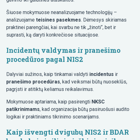
Šiuose mokymuose neanalizuojame technologijų –
analizuojame
teisines pasekmes
. Dėmesys skiriamas
praktinei parengčiai, kai svarbu ne tik „žinoti“, bet ir
suprasti, ką daryti konkrečiose situacijose.
Incidentų valdymas
ir
pranešimo
procedūros
pagal NIS2
Dalyviai sužinos, kaip tinkamai valdyti
incidentus
ir
pranešimo procedūras
, kad veiksmai būtų nuoseklūs,
pagrįsti ir atitiktų keliamus reikalavimus.
Mokymuose aptariama, kaip pasirengti
NKSC
patikrinimams
, kad organizacija būtų pasiruošusi audito
logikai ir praktiniams tikrinimo scenarijams.
Kaip išvengti dvigubų
NIS2 ir BDAR