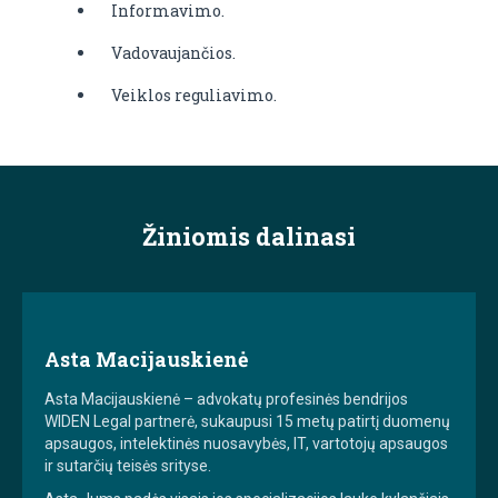
Informavimo.
Vadovaujančios.
Veiklos reguliavimo.
Žiniomis dalinasi
Asta Macijauskienė
Asta Macijauskienė – advokatų profesinės bendrijos
WIDEN Legal partnerė, sukaupusi 15 metų patirtį duomenų
apsaugos, intelektinės nuosavybės, IT, vartotojų apsaugos
ir sutarčių teisės srityse.