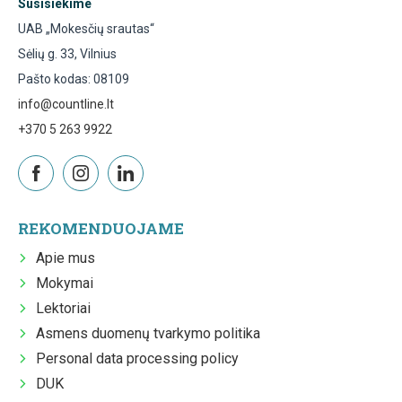
Susisiekime
UAB „Mokesčių srautas“
Sėlių g. 33, Vilnius
Pašto kodas: 08109
info@countline.lt
+370 5 263 9922
REKOMENDUOJAME
Apie mus
Mokymai
Lektoriai
Asmens duomenų tvarkymo politika
Personal data processing policy
DUK