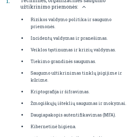
Techninės, organizacinės saugumo
užtikrinimo priemonės:
Rizikos valdymo politika ir saugumo
priemonės.
Incidentų valdymas ir pranešimas.
Veiklos tęstinumas ir krizių valdymas.
Tiekimo grandinės saugumas.
Saugumo užtikrinimas tinklų įsigijime ir
kūrime.
Kriptografija ir šifravimas.
Žmogiškųjų išteklių saugumas ir mokymai.
Daugiapakopis autentifikavimas (MFA).
Kibernetinė higiena.