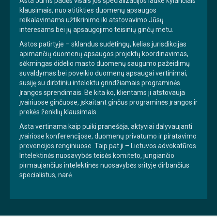
Asta Jums padės visais jos specializacijos lauke kylančiais
klausimais, nuo atitikties duomenų apsaugos
reikalavimams užtikrinimo iki atstovavimo Jūsų
interesams bei jų apsaugojimo teisinių ginčų metu.
Astos patirtyje – sklandus sudėtingų, kelias jurisdikcijas
apimančių duomenų apsaugos projektų koordinavimas,
sėkmingas didelio masto duomenų saugumo pažeidimų
suvaldymas bei poveikio duomenų apsaugai vertinimai,
susiję su dirbtiniu intelektu grindžiamais programinės
įrangos sprendimais. Be kita ko, klientams ji atstovauja
įvairiuose ginčuose, įskaitant ginčus programinės įrangos ir
prekės ženklių klausimais.
Asta vertinama kaip puiki pranešėja, aktyviai dalyvaujanti
įvairiose konferencijose, duomenų privatumo ir piratavimo
prevencijos renginiuose. Taip pat ji – Lietuvos advokatūros
Intelektinės nuosavybės teisės komiteto, jungiančio
pirmaujančius intelektinės nuosavybės srityje dirbančius
specialistus, narė.