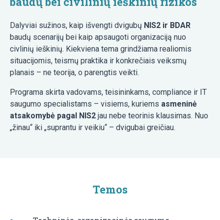
baudų bei civilinių ieškinių rizikos
Dalyviai sužinos, kaip išvengti dvigubų
NIS2 ir BDAR
baudų scenarijų bei kaip apsaugoti organizaciją nuo
civlinių ieškinių. Kiekviena tema grindžiama realiomis
situacijomis, teismų praktika ir konkrečiais veiksmų
planais – ne teorija, o parengtis veikti.
Programa skirta vadovams, teisininkams, compliance ir IT
saugumo specialistams – visiems, kuriems
asmeninė
atsakomybė pagal NIS2
jau nebe teorinis klausimas. Nuo
„žinau“ iki „suprantu ir veikiu“ – dvigubai greičiau.
Temos