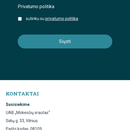
Privatumo politika
*
sutinku su
privatumo politika
.
KONTAKTAI
Susisiekime
UAB „Mokesčių srautas“
Sėlių g. 33, Vilnius
Pašto kodas: 08109