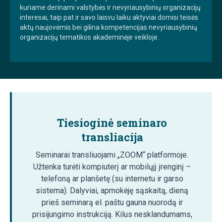
kuriame derinami valstybės ir nevyriausybinių organizacijų
interesai, taip pat ir savo laisvu laiku aktyviai domisi teisės
aktų naujovėmis bei gilina kompetencijas nevyriausybinių
organizacijų tematikos akademinėje veikloje.
Tiesioginė seminaro
transliacija
Seminarai transliuojami „ZOOM“ platformoje.
Užtenka turėti kompiuterį ar mobilųjį įrenginį –
telefoną ar planšetę (su internetu ir garso
sistema). Dalyviai, apmokėję sąskaitą, dieną
prieš seminarą el. paštu gauna nuorodą ir
prisijungimo instrukciją. Kilus nesklandumams,