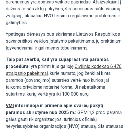
parengimas yra esminis veiklos pagrindas. Atsižvelgiant į
dažnus teisės aktų pokyčius, šis seminaras siūlo išsamų
žvilgsnį į aktualias NVO teisinio reguliavimo problemas ir
galimybes.
Ypatingas dėmesys bus skiriamas Lietuvos Respublikos
savanoriškos veiklos įstatymo pakeitimams, jų praktiniam
įgyvendinimui ir galimiems tobulinimams.
Taip pat svarbu, kad yra supaprastinta paramos
procedūra:
yra priimti ir įsigalioję
Civilinio kodekso 6.476
straipsnio pakeitimai
, kurie numato, jog ženkliai kinta
paramos (dovanojimo) sutarties vertė, nuo kurios jai
taikoma privaloma notarinė forma. Ji nebetaikoma
sutartims, kurių vertė yra iki 100 000 eurų.
VMI
informuoja ir primena apie svarbų pokytį
paramos skirstyme nuo 2025 m.:
GPM 1,2 proc. paramą
galės gauti tik organizacijos, turinčios oficialų
nevyriausybinės organizacijos (NVO) statusą. Šis statusas