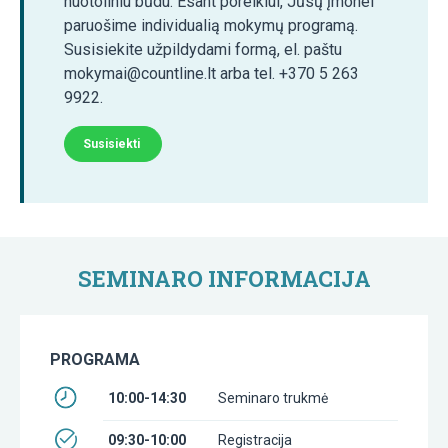
nuotoliniu būdu. Esant poreikiui, Jūsų įmonei
paruošime individualią mokymų programą.
Susisiekite užpildydami formą, el. paštu
mokymai@countline.lt arba tel. +370 5 263
9922.
Susisiekti
SEMINARO INFORMACIJA
PROGRAMA
10:00-14:30
Seminaro trukmė
09:30-10:00
Registracija