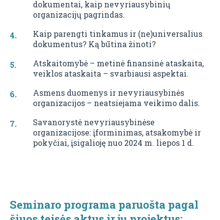
dokumentai, kaip nevyriausybinių
organizacijų pagrindas.
Kaip parengti tinkamus ir (ne)universalius
dokumentus? Ką būtina žinoti?
Atskaitomybė – metinė finansinė ataskaita,
veiklos ataskaita – svarbiausi aspektai.
Asmens duomenys ir nevyriausybinės
organizacijos – neatsiejama veikimo dalis.
Savanorystė nevyriausybinėse
organizacijose: įforminimas, atsakomybė ir
pokyčiai, įsigalioję nuo 2024 m. liepos 1 d.
Seminaro programa paruošta pagal
šiuos teisės aktus ir jų projektus: