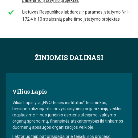
pakeitimo įstatymo projektas
Lietuvos Respublikos labdaros ir paramos įstatymo Nr. I-
172 4 ir 10 straipsnių pakeitimo įstatymo projektas
ŽINIOMIS DALINASI
Vilius Lapis
Vilius Lapis yra „NVO teisės institutas“ teisininkas,
besispecializuojantis nevyriausybinių organizacijų veiklos
reguliavime – nuo juridinio asmens steigimo, valdymo
organų sprendimų, finansinės atskaitomybės iki tinkamos
duomenų apsaugos organizacijos veikloje.
Lektorius taip pat prisideda prie teisėkūros proceso,