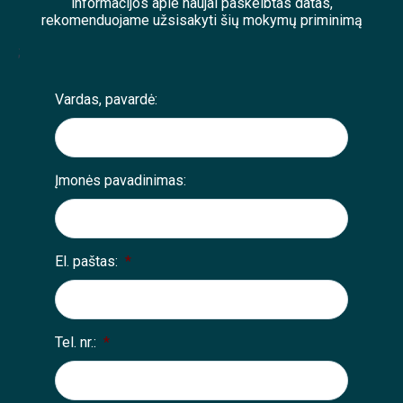
informacijos apie naujai paskelbtas datas,
rekomenduojame užsisakyti šių mokymų priminimą
;
Vardas, pavardė:
Įmonės pavadinimas:
El. paštas:
*
Tel. nr.:
*