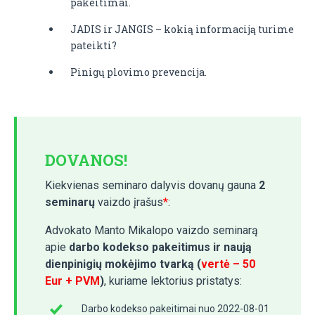
pakeitimai.
JADIS ir JANGIS – kokią informaciją turime
pateikti?
Pinigų plovimo prevencija.
DOVANOS
!
Kiekvienas seminaro dalyvis dovanų gauna
2
seminarų
vaizdo įrašus
*
:
Advokato Manto Mikalopo vaizdo seminarą
apie
darbo kodekso pakeitimus ir naują
dienpinigių mokėjimo tvarką
(
vertė – 50
Eur + PVM
)
, kuriame lektorius pristatys:
Darbo kodekso pakeitimai nuo 2022-08-01