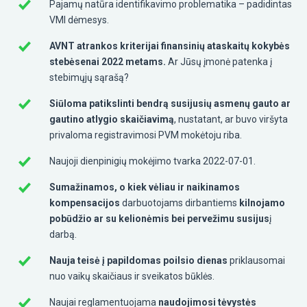
Pajamų natūra identifikavimo problematika – padidintas
VMI dėmesys.
AVNT atrankos kriterijai finansinių ataskaitų kokybės
stebėsenai 2022 metams.
Ar Jūsų įmonė patenka į
stebimųjų sąrašą?
Siūloma patikslinti bendrą susijusių asmenų gauto ar
gautino atlygio skaičiavimą
, nustatant, ar buvo viršyta
privaloma registravimosi PVM mokėtoju riba.
Naujoji dienpinigių mokėjimo tvarka 2022-07-01.
Sumažinamos, o kiek vėliau ir naikinamos
kompensacijos
darbuotojams dirbantiems
kilnojamo
pobūdžio ar su kelionėmis bei pervežimu susijus
į
darbą.
Nauja teisė į papildomas poilsio dienas
priklausomai
nuo vaikų skaičiaus ir sveikatos būklės.
Naujai reglamentuojama
naudojimosi tėvystės