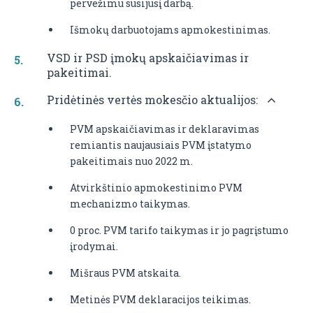
pervežimu susijusį darbą.
Išmokų darbuotojams apmokestinimas.
VSD ir PSD įmokų apskaičiavimas ir
pakeitimai.
Pridėtinės vertės mokesčio aktualijos:
PVM apskaičiavimas ir deklaravimas
remiantis naujausiais PVM įstatymo
pakeitimais nuo 2022 m.
Atvirkštinio apmokestinimo PVM
mechanizmo taikymas.
0 proc. PVM tarifo taikymas ir jo pagrįstumo
įrodymai.
Mišraus PVM atskaita.
Metinės PVM deklaracijos teikimas.