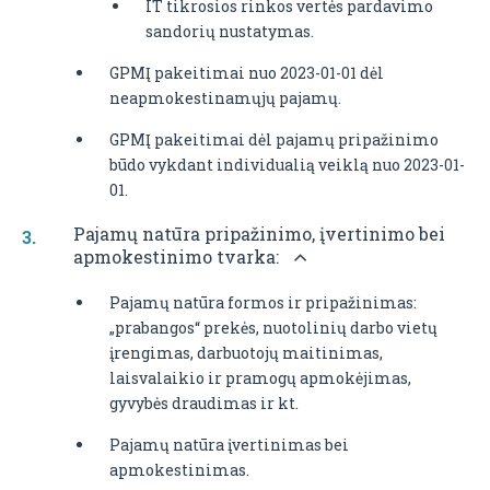
IT tikrosios rinkos vertės pardavimo
sandorių nustatymas.
GPMĮ pakeitimai nuo 2023-01-01 dėl
neapmokestinamųjų pajamų.
GPMĮ pakeitimai dėl pajamų pripažinimo
būdo vykdant individualią veiklą nuo 2023-01-
01.
Pajamų natūra pripažinimo, įvertinimo bei
apmokestinimo tvarka:
Pajamų natūra formos ir pripažinimas:
„prabangos“ prekės, nuotolinių darbo vietų
įrengimas, darbuotojų maitinimas,
laisvalaikio ir pramogų apmokėjimas,
gyvybės draudimas ir kt.
Pajamų natūra įvertinimas bei
apmokestinimas.