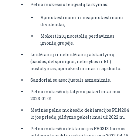
Pelno mokesčio lengvatų taikymas:
Apmokestinami ir neapmokestinami
dividendai;
Mokestinių nuostolių perdavimas
įmonių grupėje.
Leidžiamų ir neleidžiamų atskaitymų
(baudos, delspinigiai, netesybos ir kt.)
nustatymas, apmokestinimas ir apskaita.
Sandoriai su asocijuotais asmenimis.
Pelno mokesčio įstatymo pakeitimai nuo
2023-01-01.
Metinės pelno mokesčio deklaracijos PLN204
ir jos priedų pildymo pakeitimai už 2022 m.
Pelno mokesčio deklaracijos FR0313 formos
pildymo taisyklių pakeitimai nuo 2022-04-15.