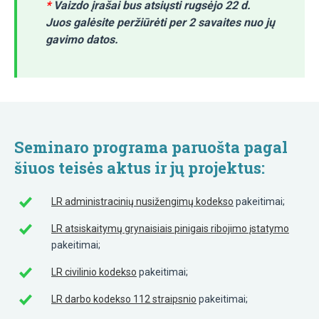
*
Vaizdo įrašai bus atsiųsti rugsėjo 22 d.
Juos galėsite peržiūrėti per 2 savaites nuo jų
gavimo datos.
Seminaro programa paruošta pagal
šiuos teisės aktus ir jų projektus:
LR administracinių nusižengimų kodekso
pakeitimai;
LR atsiskaitymų grynaisiais pinigais ribojimo įstatymo
pakeitimai;
LR civilinio kodekso
pakeitimai;
LR darbo kodekso 112 straipsnio
pakeitimai;