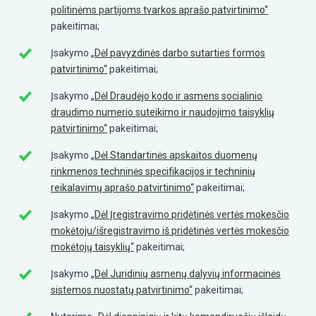
politinėms partijoms tvarkos aprašo patvirtinimo“
pakeitimai;
Įsakymo
„Dėl pavyzdinės darbo sutarties formos
patvirtinimo“
pakeitimai;
Įsakymo
„Dėl Draudėjo kodo ir asmens socialinio
draudimo numerio suteikimo ir naudojimo taisyklių
patvirtinimo“
pakeitimai;
Įsakymo
„Dėl Standartinės apskaitos duomenų
rinkmenos techninės specifikacijos ir techninių
reikalavimų aprašo patvirtinimo“
pakeitimai;
Įsakymo
„Dėl Įregistravimo pridėtinės vertės mokesčio
mokėtoju/išregistravimo iš pridėtinės vertės mokesčio
mokėtojų taisyklių“
pakeitimai;
Įsakymo
„Dėl Juridinių asmenų dalyvių informacinės
sistemos nuostatų patvirtinimo“
pakeitimai;