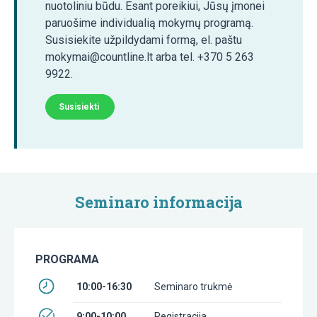
nuotoliniu būdu. Esant poreikiui, Jūsų įmonei
paruošime individualią mokymų programą.
Susisiekite užpildydami formą, el. paštu
mokymai@countline.lt arba tel. +370 5 263
9922.
Susisiekti
Seminaro informacija
PROGRAMA
10:00-16:30
Seminaro trukmė
9:00-10:00
Registracija