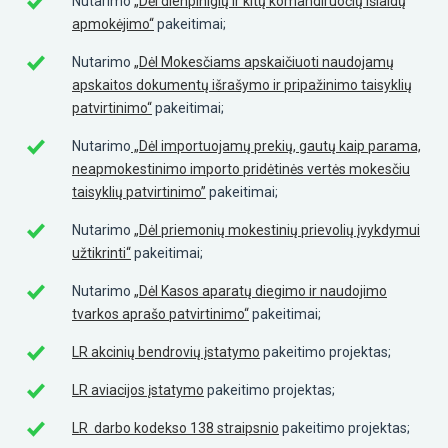
Nutarimo
„Dėl dienpinigių ir kitų komandiruočių išlaidų
apmokėjimo“
pakeitimai;
Nutarimo
„Dėl Mokesčiams apskaičiuoti naudojamų
apskaitos dokumentų išrašymo ir pripažinimo taisyklių
patvirtinimo“
pakeitimai;
Nutarimo
„Dėl importuojamų prekių, gautų kaip parama,
neapmokestinimo importo pridėtinės vertės mokesčiu
taisyklių patvirtinimo”
pakeitimai;
Nutarimo
„Dėl priemonių mokestinių prievolių įvykdymui
užtikrinti“
pakeitimai;
Nutarimo
„Dėl Kasos aparatų diegimo ir naudojimo
tvarkos aprašo patvirtinimo“
pakeitimai;
LR akcinių bendrovių įstatymo
pakeitimo projektas;
LR aviacijos įstatymo
pakeitimo projektas;
LR darbo kodekso 138 straipsnio
pakeitimo projektas;