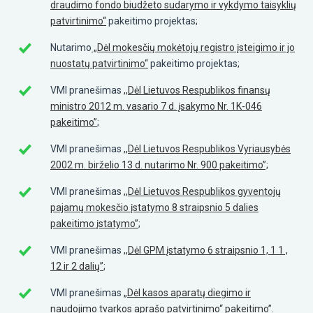
draudimo fondo biudžeto sudarymo ir vykdymo taisyklių
patvirtinimo“
pakeitimo projektas;
Nutarimo
„Dėl mokesčių mokėtojų registro įsteigimo ir jo
nuostatų patvirtinimo“
pakeitimo projektas;
VMI pranešimas
,,Dėl Lietuvos Respublikos finansų
ministro 2012 m. vasario 7 d. įsakymo Nr. 1K-046
pakeitimo”
;
VMI pranešimas
,,Dėl Lietuvos Respublikos Vyriausybės
2002 m. birželio 13 d. nutarimo Nr. 900 pakeitimo”;
VMI pranešimas
,,Dėl Lietuvos Respublikos gyventojų
pajamų mokesčio įstatymo 8 straipsnio 5 dalies
pakeitimo įstatymo”
;
VMI pranešimas
,,Dėl GPM įstatymo 6 straipsnio 1, 1 1 ,
12 ir 2 dalių”
;
VMI pranešimas
„Dėl kasos aparatų diegimo ir
naudojimo tvarkos aprašo patvirtinimo“ pakeitimo”
.