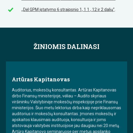
,,Dėl GPM įstatymo 6 straipsnio 1, 1 1 , 12 ir 2 dalių”
.
ŽINIOMIS DALINASI
Artūras Kapitanovas
Auditorius, mokesčių konsultantas. Artūras Kapitanovas
dirbo Finansų ministerijoje, vėliau – Audito skyriaus
viršininku Valstybinėje mokesčių inspekcijoje prie Finansų
ministerijos. Šiuo metu lektorius dirba kaip nepriklausomas
auditorius ir mokesčių konsultantas. Įmones mokesčių ir
apskaitos klausimais audituoja, konsultuoja ir joms
atstovauja valstybės institucijose jau daugiau nei 20 metų.
Artūro Kapitanovo seminaruose per metus apsilanko