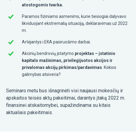
atostogomis tvarka.
Paramos fiziniams asmenims, kurie tiesiogiai dalyvavo
likviduojant ekstremalią situaciją, deklaravimas už 2022
m.
Artėjantys i.EKA pasiruošimo darbai.
Akcinių bendrovių įstatymo
projektas – įstatinio
kapitalo mažinimas, privilegijuotos akcijos ir
privalomas akcijų pirkimas/pardavimas
. Kokios
galimybės atsiveria?
Seminaro metu bus išnagrinėti visi naujausi mokesčių ir
apskaitos teisės aktų pakeitimai, darantys įtaką 2022 m.
finansinei atskaitomybei, supažindinama su kitais
aktualiais pakeitimais.