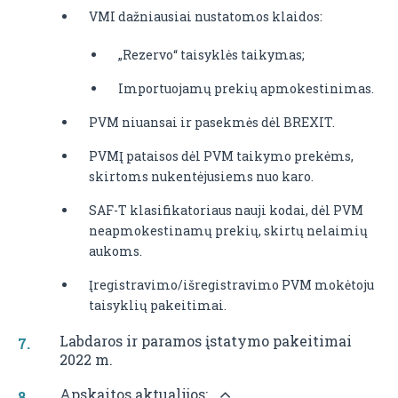
VMI dažniausiai nustatomos klaidos:
„Rezervo“ taisyklės taikymas;
Importuojamų prekių apmokestinimas.
PVM niuansai ir pasekmės dėl BREXIT.
PVMĮ pataisos dėl PVM taikymo prekėms,
skirtoms nukentėjusiems nuo karo.
SAF-T klasifikatoriaus nauji kodai, dėl PVM
neapmokestinamų prekių, skirtų nelaimių
aukoms.
Įregistravimo/išregistravimo PVM mokėtoju
taisyklių pakeitimai.
Labdaros ir paramos įstatymo pakeitimai
2022 m.
Apskaitos aktualijos: