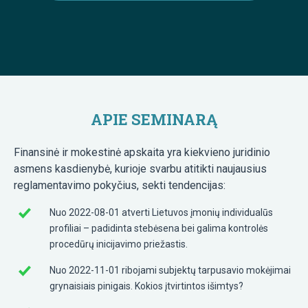
APIE SEMINARĄ
Finansinė ir mokestinė apskaita yra kiekvieno juridinio
asmens kasdienybė, kurioje svarbu atitikti naujausius
reglamentavimo pokyčius, sekti tendencijas:
Nuo 2022-08-01 atverti Lietuvos įmonių individualūs
profiliai – padidinta stebėsena bei galima kontrolės
procedūrų inicijavimo priežastis.
Nuo 2022-11-01 ribojami subjektų tarpusavio mokėjimai
grynaisiais pinigais. Kokios įtvirtintos išimtys?