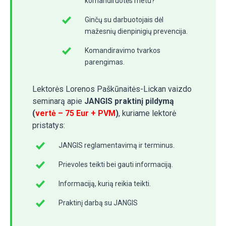
komandiruotės metu?
Ginčų su darbuotojais dėl
mažesnių dienpinigių prevencija.
Komandiravimo tvarkos
parengimas.
Lektorės Lorenos Paškūnaitės-Lickan vaizdo
seminarą apie
JANGIS praktinį pildymą
(
vertė – 75 Eur + PVM
)
, kuriame lektorė
pristatys:
JANGIS reglamentavimą ir terminus.
Prievoles teikti bei gauti informaciją.
Informaciją, kurią reikia teikti.
Praktinį darbą su JANGIS