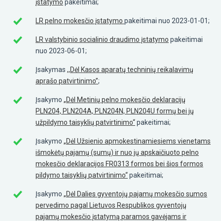
įstatymo
pakeitimai;
LR pelno mokesčio įstatymo
pakeitimai nuo 2023-01-01;
LR valstybinio socialinio draudimo įstatymo
pakeitimai
nuo 2023-06-01;
Įsakymas
,,Dėl Kasos aparatų techninių reikalavimų
aprašo patvirtinimo”
;
Įsakymo
„Dėl Metinių pelno mokesčio deklaracijų
PLN204, PLN204A, PLN204N, PLN204U formų bei jų
užpildymo taisyklių patvirtinimo“
pakeitimai;
Įsakymo
„Dėl Užsienio apmokestinamiesiems vienetams
išmokėtų pajamų (sumų) ir nuo jų apskaičiuoto pelno
mokesčio deklaracijos FR0313 formos bei šios formos
pildymo taisyklių patvirtinimo“
pakeitimai;
Įsakymo
„Dėl Dalies gyventojų pajamų mokesčio sumos
pervedimo pagal Lietuvos Respublikos gyventojų
pajamų mokesčio įstatymą paramos gavėjams ir