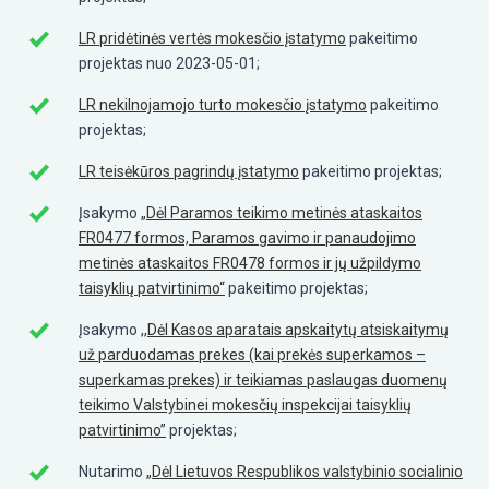
LR pridėtinės vertės mokesčio įstatymo
pakeitimo
projektas nuo 2023-05-01;
LR nekilnojamojo turto mokesčio įstatymo
pakeitimo
projektas;
LR teisėkūros pagrindų įstatymo
pakeitimo projektas;
Įsakymo
„Dėl Paramos teikimo metinės ataskaitos
FR0477 formos, Paramos gavimo ir panaudojimo
metinės ataskaitos FR0478 formos ir jų užpildymo
taisyklių patvirtinimo“
pakeitimo projektas;
Įsakymo
,,Dėl Kasos aparatais apskaitytų atsiskaitymų
už parduodamas prekes (kai prekės superkamos –
superkamas prekes) ir teikiamas paslaugas duomenų
teikimo Valstybinei mokesčių inspekcijai taisyklių
patvirtinimo”
projektas;
Nutarimo
„Dėl Lietuvos Respublikos valstybinio socialinio