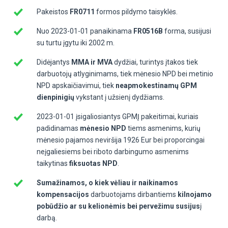
Pakeistos
FR0711
formos pildymo taisyklės.
Nuo 2023-01-01 panaikinama
FR0516B
forma, susijusi
su turtu įgytu iki 2002 m.
Didėjantys
MMA ir MVA
dydžiai, turintys įtakos tiek
darbuotojų atlyginimams, tiek mėnesio NPD bei metinio
NPD apskaičiavimui, tiek
neapmokestinamų GPM
dienpinigių
vykstant į užsienį dydžiams.
2023-01-01 įsigaliosiantys GPMĮ pakeitimai, kuriais
padidinamas
mėnesio
NPD
tiems asmenims, kurių
mėnesio pajamos neviršija 1926 Eur bei proporcingai
neįgaliesiems bei riboto darbingumo asmenims
taikytinas
fiksuotas NPD
.
Sumažinamos, o kiek vėliau ir naikinamos
kompensacijos
darbuotojams dirbantiems
kilnojamo
pobūdžio ar su kelionėmis bei pervežimu susijus
į
darbą.