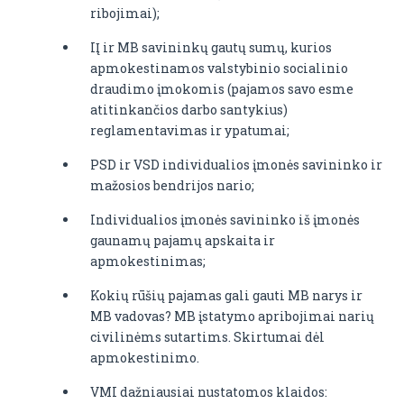
ribojimai);
IĮ ir MB savininkų gautų sumų, kurios
apmokestinamos valstybinio socialinio
draudimo įmokomis (pajamos savo esme
atitinkančios darbo santykius)
reglamentavimas ir ypatumai;
PSD ir VSD individualios įmonės savininko ir
mažosios bendrijos nario;
Individualios įmonės savininko iš įmonės
gaunamų pajamų apskaita ir
apmokestinimas;
Kokių rūšių pajamas gali gauti MB narys ir
MB vadovas? MB įstatymo apribojimai narių
civilinėms sutartims. Skirtumai dėl
apmokestinimo.
VMI dažniausiai nustatomos klaidos: