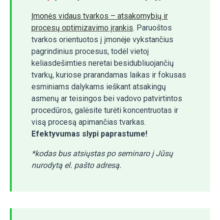
Įmonės vidaus tvarkos – atsakomybių ir
procesų optimizavimo įrankis
. Paruoštos
tvarkos orientuotos į įmonėje vykstančius
pagrindinius procesus, todėl vietoj
keliasdešimties neretai besidubliuojančių
tvarkų, kuriose prarandamas laikas ir fokusas
esminiams dalykams ieškant atsakingų
asmenų ar teisingos bei vadovo patvirtintos
procedūros, galėsite turėti koncentruotas ir
visą procesą apimančias tvarkas.
Efektyvumas slypi paprastume!
*kodas bus atsiųstas po seminaro į Jūsų
nurodytą el. pašto adresą.