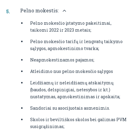
Pelno mokestis:
Pelno mokesčio įstatymo pakeitimai,
taikomi 2022 ir 2023 metais;
Pelno mokesčio tarifų ir lengvatų taikymo
sąlygos, apmokestinimo tvarka;
Neapmokestinamos pajamos;
Atleidimo nuo pelno mokesčio sąlygos
Leidžiamų ir neleidžiamų atskaitymų
(baudos, delspinigiai, netesybos ir kt.)
nustatymas, apmokestinimas ir apskaita;
Sandoriai su asocijuotais asmenimis.
Skolos ir beviltiškos skolos bei galimas PVM
susigrąžinimas;