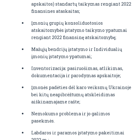
apskaitos) standartų taikymas rengiant 2022
finansines ataskaitas;
Įmonių grupių konsoliduotosios
atskaitomybės įstatymo taikymo ypatumai
rengiant 2022 finansinę atskaitomybę;
Mažųjų bendrijų įstatymo ir Individualių
įmonių įstatymo ypatumai;
Inventorizacija: pasiruošimas, atlikimas,
dokumentacija ir parodymas apskaitoje;
Įmonės padėties dėl karo veiksmų Ukrainoje
bei kitų neapibrėžtumų atskleidimas
aiškinamajame rašte;
Nemokumo problema ir jo galimos
pasekmės.
Labdaros ir paramos įstatymo pakeitimai
2022 m.;