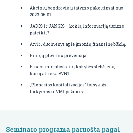
Akcinių bendrovių įstatymo pakeitimai nuo
2023-05-01.
JADIS ir JANGIS – kokią informaciją turime
pateikti?
Atviri duomenys apie įmonių finansinę būklę.
Pinigų plovimo prevencija.
Finansinių ataskaitų kokybės stebėsena,
kurią atlieka AVNT.
„Plonosios kapitalizacijos” taisyklės
taikymas ir VMI požiūris.
Seminaro programa paruošta pagal