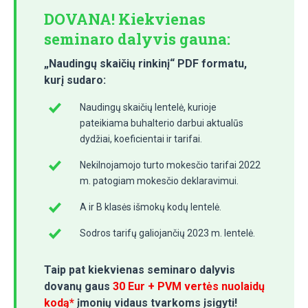
DOVANA! Kiekvienas
seminaro dalyvis gauna:
„Naudingų skaičių rinkinį“ PDF formatu,
kurį sudaro:
Naudingų skaičių lentelė, kurioje
pateikiama buhalterio darbui aktualūs
dydžiai, koeficientai ir tarifai.
Nekilnojamojo turto mokesčio tarifai 2022
m. patogiam mokesčio deklaravimui.
A ir B klasės išmokų kodų lentelė.
Sodros tarifų galiojančių 2023 m. lentelė.
Taip pat kiekvienas seminaro dalyvis
dovanų gaus
30 Eur + PVM vertės nuolaidų
kodą*
įmonių vidaus tvarkoms įsigyti!