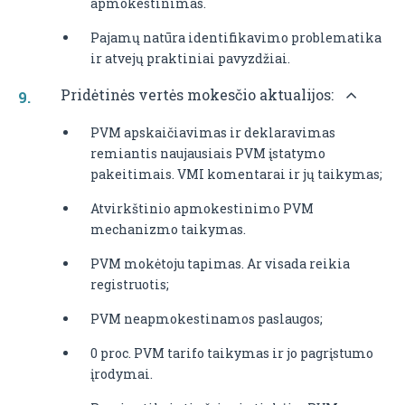
apmokestinimas.
Pajamų natūra identifikavimo problematika
ir atvejų praktiniai pavyzdžiai.
Pridėtinės vertės mokesčio aktualijos:
PVM apskaičiavimas ir deklaravimas
remiantis naujausiais PVM įstatymo
pakeitimais. VMI komentarai ir jų taikymas;
Atvirkštinio apmokestinimo PVM
mechanizmo taikymas.
PVM mokėtoju tapimas. Ar visada reikia
registruotis;
PVM neapmokestinamos paslaugos;
0 proc. PVM tarifo taikymas ir jo pagrįstumo
įrodymai.