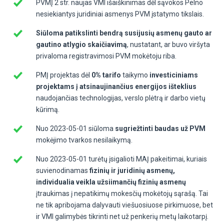
PVMĮ 2 str. naujas VMI išaiškinimas dėl sąvokos Pelno
nesiekiantys juridiniai asmenys PVM įstatymo tikslais.
Siūloma patikslinti bendrą susijusių asmenų gauto ar
gautino atlygio skaičiavimą
, nustatant, ar buvo viršyta
privaloma registravimosi PVM mokėtoju riba.
PMĮ projektas dėl
0% tarifo
taikymo
investiciniams
projektams
į atsinaujinančius energijos išteklius
naudojančias technologijas, verslo plėtrą ir darbo vietų
kūrimą.
Nuo 2023-05-01 siūloma
sugriežtinti baudas už PVM
mokėjimo tvarkos nesilaikymą.
Nuo 2023-05-01 turėtų įsigalioti MAĮ pakeitimai, kuriais
suvienodinamas
fizinių ir juridinių asmenų,
individualia veikla užsiimančių fizinių asmenų
įtraukimas į nepatikimų mokesčių mokėtojų sąrašą. Tai
ne tik apribojama dalyvauti viešuosiuose pirkimuose, bet
ir VMI galimybės tikrinti net už penkerių metų laikotarpį.