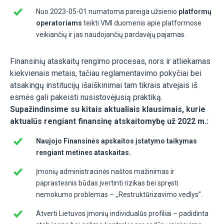
Nuo 2023-05-01 numatoma pareiga užsienio
platformų
operatoriams
teikti VMI duomenis apie platformose
veikiančių ir jas naudojančių pardavėjų pajamas.
Finansinių ataskaitų rengimo procesas, nors ir atliekamas
kiekvienais metais, tačiau reglamentavimo pokyčiai bei
atsakingų institucijų išaiškinimai tam tikrais atvejais iš
esmės gali pakeisti nusistovėjusią praktiką.
Supažindinsime su kitais aktualiais klausimais, kurie
aktualūs rengiant finansinę atskaitomybę už 2022 m.:
Naujojo Finansinės apskaitos įstatymo taikymas
rengiant metines ataskaitas.
Įmonių administracinės naštos mažinimas ir
paprastesnis būdas įvertinti rizikas bei spręsti
nemokumo problemas – ,,Restruktūrizavimo vedlys”.
Atverti Lietuvos įmonių individualūs profiliai – padidinta