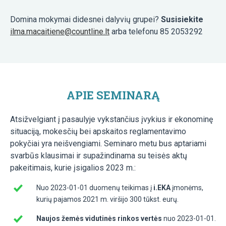
Domina mokymai didesnei dalyvių grupei?
Susisiekite
ilma.macaitiene@countline.lt
arba telefonu 85 2053292
APIE SEMINARĄ
Atsižvelgiant į pasaulyje vykstančius įvykius ir ekonominę
situaciją, mokesčių bei apskaitos reglamentavimo
pokyčiai yra neišvengiami. Seminaro metu bus aptariami
svarbūs klausimai ir supažindinama su teisės aktų
pakeitimais, kurie įsigalios 2023 m.:
Nuo 2023-01-01 duomenų teikimas į
i.EKA
įmonėms,
kurių pajamos 2021 m. viršijo 300 tūkst. eurų.
Naujos žemės vidutinės rinkos vertės
nuo 2023-01-01.