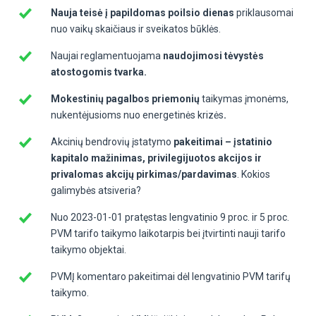
Nauja teisė į papildomas poilsio dienas
priklausomai
nuo vaikų skaičiaus ir sveikatos būklės.
Naujai reglamentuojama
naudojimosi tėvystės
atostogomis tvarka.
Mokestinių pagalbos priemonių
taikymas įmonėms,
nukentėjusioms nuo energetinės krizės
.
Akcinių bendrovių įstatymo
pakeitimai – įstatinio
kapitalo mažinimas, privilegijuotos akcijos ir
privalomas akcijų pirkimas/pardavimas
. Kokios
galimybės atsiveria?
Nuo 2023-01-01 pratęstas lengvatinio 9 proc. ir 5 proc.
PVM tarifo taikymo laikotarpis bei įtvirtinti nauji tarifo
taikymo objektai.
PVMĮ komentaro pakeitimai dėl lengvatinio PVM tarifų
taikymo.