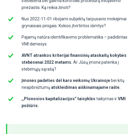
stebėsena bei galima kontrolės procedūrų inicijavimo
priežastis. Ką reikia žinoti?
Nuo 2022-11-01 ribojami subjektų tarpusavio mokėjimai
grynaisiais pinigais. Kokios įtvirtintos išimtys?
Pajamų natūra identifikavimo problematika – padidintas
VMI dėmesys.
AVNT atrankos kriterijai finansinių ataskaitų kokybės
stebėsenai 2022 metams.
Ar Jūsų įmonė patenka į
stebimųjų sąrašą?
Įmonės padėties dėl karo veiksmų Ukrainoje
bei kitų
neapibrėžtumų
atskleidimas aiškinamajame rašte.
,,Plonosios kapitalizacijos” taisyklės
taikymas ir
VMI
požiūris.