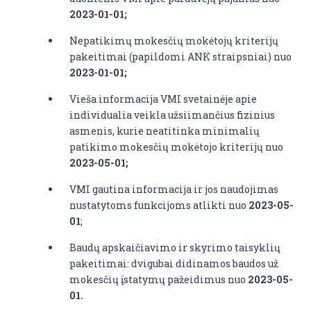
2023-01-01;
Nepatikimų mokesčių mokėtojų kriterijų
pakeitimai (papildomi ANK straipsniai) nuo
2023-01-01;
Vieša informacija VMI svetainėje apie
individualia veikla užsiimančius fizinius
asmenis, kurie neatitinka minimalių
patikimo mokesčių mokėtojo kriterijų nuo
2023-05-01;
VMI gautina informacija ir jos naudojimas
nustatytoms funkcijoms atlikti nuo
2023-05-
01
;
Baudų apskaičiavimo ir skyrimo taisyklių
pakeitimai: dvigubai didinamos baudos už
mokesčių įstatymų pažeidimus nuo
2023-05-
01.