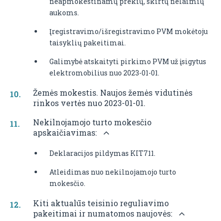
neapmokestinamų prekių, skirtų nelaimių
aukoms.
Įregistravimo/išregistravimo PVM mokėtoju
taisyklių pakeitimai.
Galimybė atskaityti pirkimo PVM už įsigytus
elektromobilius nuo 2023-01-01.
Žemės mokestis. Naujos žemės vidutinės
rinkos vertės nuo 2023-01-01.
Nekilnojamojo turto mokesčio
apskaičiavimas:
Deklaracijos pildymas KIT711.
Atleidimas nuo nekilnojamojo turto
mokesčio.
Kiti aktualūs teisinio reguliavimo
pakeitimai ir numatomos naujovės: