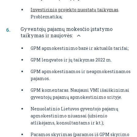
Investicinio projekto nuostatų taikymas
.
Problematika;
Gyventojų pajamų mokesčio įstatymo
taikymas ir naujovės:
GPM apmokestinimo bazė ir aktualūs tarifai;
GPM lengvatos ir jų taikymas 2022 m.
GPM apmokestinamos ir neapmokestinamos
pajamos.
GPM komentaras. Naujausi VMI išaiškinimai
gyventojų pajamų apmokestinimo srityje.
Nenuolatinio Lietuvos gyventojo pajamų
apmokestinimo niuansai (užsienio
atlikėjams, konsultantams ir kt.);
Paramos skyrimas (paramos iš GPM skyrimo