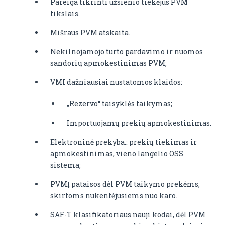
Pareiga tikrinti užsienio tiekėjus PVM
tikslais.
Mišraus PVM atskaita.
Nekilnojamojo turto pardavimo ir nuomos
sandorių apmokestinimas PVM;
VMI dažniausiai nustatomos klaidos:
„Rezervo“ taisyklės taikymas;
Importuojamų prekių apmokestinimas.
Elektroninė prekyba.: prekių tiekimas ir
apmokestinimas, vieno langelio OSS
sistema;
PVMĮ pataisos dėl PVM taikymo prekėms,
skirtoms nukentėjusiems nuo karo.
SAF-T klasifikatoriaus nauji kodai, dėl PVM