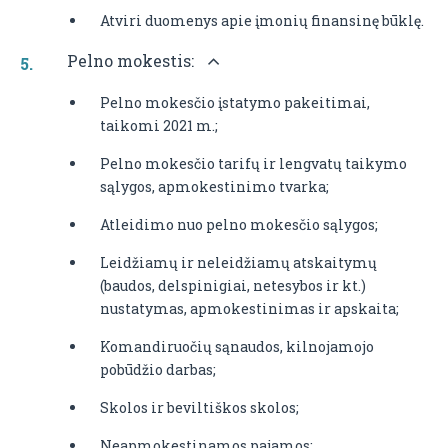
Atviri duomenys apie įmonių finansinę būklę.
Pelno mokestis:
Pelno mokesčio įstatymo pakeitimai,
taikomi 2021 m.;
Pelno mokesčio tarifų ir lengvatų taikymo
sąlygos, apmokestinimo tvarka;
Atleidimo nuo pelno mokesčio sąlygos;
Leidžiamų ir neleidžiamų atskaitymų
(baudos, delspinigiai, netesybos ir kt.)
nustatymas, apmokestinimas ir apskaita;
Komandiruočių sąnaudos, kilnojamojo
pobūdžio darbas;
Skolos ir beviltiškos skolos;
Neapmokestinamos pajamos;