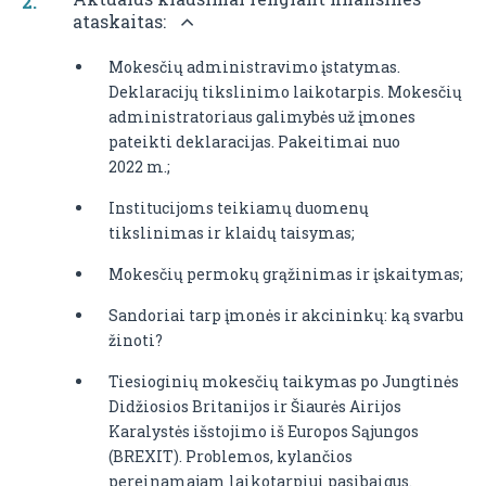
ataskaitas:
Mokesčių administravimo įstatymas.
Deklaracijų tikslinimo laikotarpis. Mokesčių
administratoriaus galimybės už įmones
pateikti deklaracijas. Pakeitimai nuo
2022 m.;
Institucijoms teikiamų duomenų
tikslinimas ir klaidų taisymas;
Mokesčių permokų grąžinimas ir įskaitymas;
Sandoriai tarp įmonės ir akcininkų: ką svarbu
žinoti?
Tiesioginių mokesčių taikymas po Jungtinės
Didžiosios Britanijos ir Šiaurės Airijos
Karalystės išstojimo iš Europos Sąjungos
(BREXIT). Problemos, kylančios
pereinamajam laikotarpiui pasibaigus.