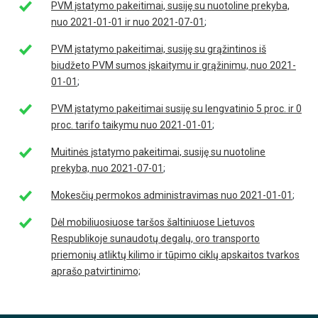
PVM įstatymo pakeitimai, susiję su nuotoline prekyba,
nuo 2021-01-01 ir nuo 2021-07-01
;
PVM įstatymo pakeitimai, susiję su grąžintinos iš
biudžeto PVM sumos įskaitymu ir grąžinimu, nuo 2021-
01-01
;
PVM įstatymo pakeitimai susiję su lengvatinio 5 proc. ir 0
proc. tarifo taikymu nuo 2021-01-01
;
Muitinės įstatymo pakeitimai, susiję su nuotoline
prekyba, nuo 2021-07-01
;
Mokesčių permokos administravimas nuo 2021-01-01
;
Dėl mobiliuosiuose taršos šaltiniuose Lietuvos
Respublikoje sunaudotų degalų, oro transporto
priemonių atliktų kilimo ir tūpimo ciklų apskaitos tvarkos
aprašo patvirtinimo;