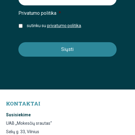
Privatumo politika
*
sutinku su
privatumo politika
.
KONTAKTAI
Susisiekime
UAB „Mokesčių srautas“
Sėlių g. 33, Vilnius