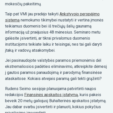
mokesčių pakeitimų.
Taip pat VMI jau pradėjo taikyti
Ankstyvojo perspėjimo
sistemą
nemokumo tikimybei nustatyti ir vertina įmonės
teikiamus duomenis bei iš trečiųjų šalių gaunamą
informaciją už praėjusius 48 mėnesius. Seminaro metu
galėsite įsivertinti, ar tikrai privalomus duomenis
institucijoms teikiate laiku ir teisingai, nes tai gali daryti
įtaką ir vadovų atsakomybei.
Jei pasinaudojote valstybės paramos priemonėmis dėl
ekstremaliosios padėties eliminavimo, atkreipkite dėmesį
į gautos paramos panaudojimą ir parodymą finansinėse
ataskaitose. Kokiais atvejais paramą gali tekti grąžinti?
Rudens Seimo sesijoje planuojama patvirtinti naujos
redakcijos
Finansinės apskaitos įstatymą
, kuris pakeis
beveik 20 metų galiojusį Buhalterinės apskaitos įstatymą.
Jau dabar svarbu įsivertinti ir planuoti, kokius pokyčius
privalėsime įgyvendinti.