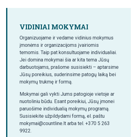
VIDINIAI MOKYMAI
Organizuojame ir vedame vidinius mokymus
įmonėms ir organizacijoms įvairiomis
temomis. Taip pat konsultuojame individualiai.
Jei domina mokymai šia ar kita tema Jūsų
darbuotojams, prašome susisiekti – aptarsime
Jūsų poreikius, suderinsime patogų laiką bei
mokymų trukmę ir formą.
Mokymai gali vykti Jums patogioje vietoje ar
nuotoliniu būdu. Esant poreikiui, Jūsų įmonei
paruošime individualią mokymų programą.
Susisiekite užpildydami formą, el. paštu
mokymai@countline.lt arba tel. +370 5 263
9922.