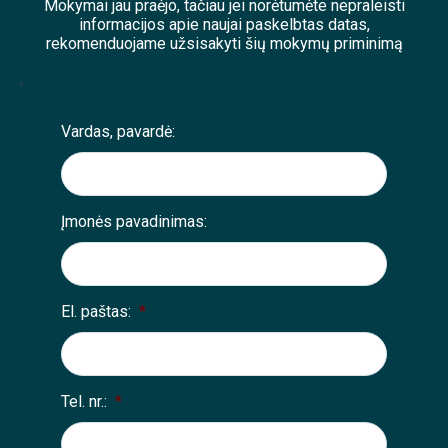
Mokymai jau praėjo, tačiau jei norėtumėte nepraleisti
informacijos apie naujai paskelbtas datas,
rekomenduojame užsisakyti šių mokymų priminimą
;
Vardas, pavardė:
Įmonės pavadinimas:
El. paštas:
*
Tel. nr.:
*