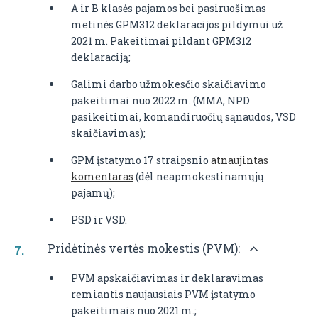
A ir B klasės pajamos bei pasiruošimas
metinės GPM312 deklaracijos pildymui už
2021 m. Pakeitimai pildant GPM312
deklaraciją;
Galimi darbo užmokesčio skaičiavimo
pakeitimai nuo 2022 m. (MMA, NPD
pasikeitimai, komandiruočių sąnaudos, VSD
skaičiavimas);
GPM įstatymo 17 straipsnio
atnaujintas
komentaras
(dėl neapmokestinamųjų
pajamų);
PSD ir VSD.
Pridėtinės vertės mokestis (PVM):
PVM apskaičiavimas ir deklaravimas
remiantis naujausiais PVM įstatymo
pakeitimais nuo 2021 m.;