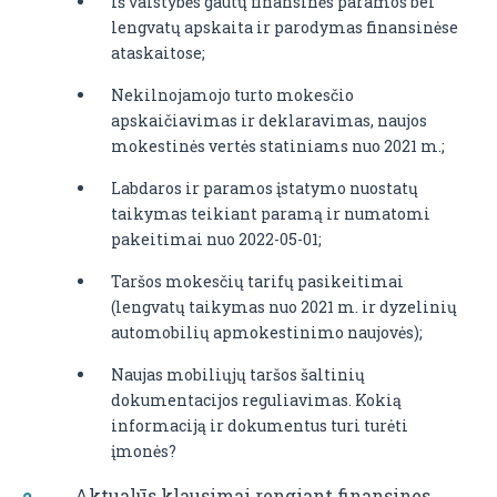
Iš valstybės gautų finansinės paramos bei
lengvatų apskaita ir parodymas finansinėse
ataskaitose;
Nekilnojamojo turto mokesčio
apskaičiavimas ir deklaravimas, naujos
mokestinės vertės statiniams nuo 2021 m.;
Labdaros ir paramos įstatymo nuostatų
taikymas teikiant paramą ir numatomi
pakeitimai nuo 2022-05-01;
Taršos mokesčių tarifų pasikeitimai
(lengvatų taikymas nuo 2021 m. ir dyzelinių
automobilių apmokestinimo naujovės);
Naujas mobiliųjų taršos šaltinių
dokumentacijos reguliavimas. Kokią
informaciją ir dokumentus turi turėti
įmonės?
Aktualūs klausimai rengiant finansines