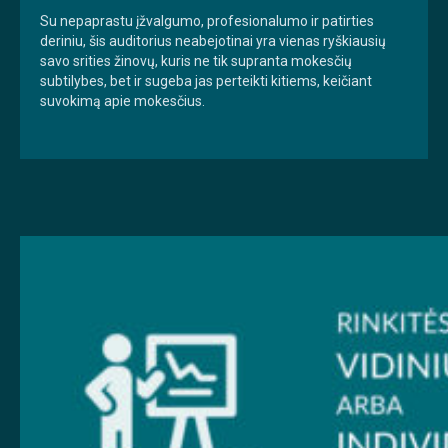
Su nepaprastu įžvalgumo, profesionalumo ir patirties
deriniu, šis auditorius neabejotinai yra vienas ryškiausių
savo srities žinovų, kuris ne tik supranta mokesčių
subtilybes, bet ir sugeba jas perteikti kitiems, keičiant
suvokimą apie mokesčius.