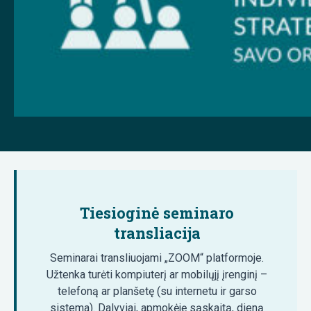
Tiesioginė seminaro
transliacija
Seminarai transliuojami „ZOOM“ platformoje.
Užtenka turėti kompiuterį ar mobilųjį įrenginį –
telefoną ar planšetę (su internetu ir garso
sistema). Dalyviai, apmokėję sąskaitą, dieną