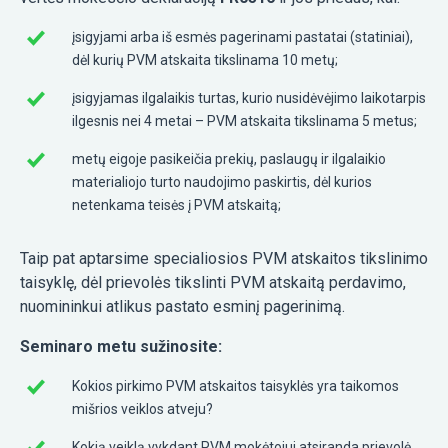
įsigyjami arba iš esmės pagerinami pastatai (statiniai),
dėl kurių PVM atskaita tikslinama 10 metų;
įsigyjamas ilgalaikis turtas, kurio nusidėvėjimo laikotarpis
ilgesnis nei 4 metai – PVM atskaita tikslinama 5 metus;
metų eigoje pasikeičia prekių, paslaugų ir ilgalaikio
materialiojo turto naudojimo paskirtis, dėl kurios
netenkama teisės į PVM atskaitą;
Taip pat aptarsime specialiosios PVM atskaitos tikslinimo
taisyklę, dėl prievolės tikslinti PVM atskaitą perdavimo,
nuomininkui atlikus pastato esminį pagerinimą.
Seminaro metu sužinosite:
Kokios pirkimo PVM atskaitos taisyklės yra taikomos
mišrios veiklos atveju?
Kokią veiklą vykdant PVM mokėtojui atsiranda prievolė