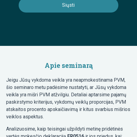
Apie seminarą
Jeigu Jūsų vykdoma veikla yra neapmokestinama PVM,
šio seminaro metu padėsime nustatyti, ar Jūsų vykdoma
veikla yra mišri PVM atžvilgiu. Detaliai aptarsime pajamų
paskirstymo kriterijus, vykdomų veiklų proporcijas, PVM
atskaitos procento apskaičiavimą ir kitus svarbius mišrios
veiklos aspektus.
Analizuosime, kaip teisingai užpildyti metinę pridėtinės
vertės mokesčio deklaraciją
FR0516
ir jos priedus, kai: