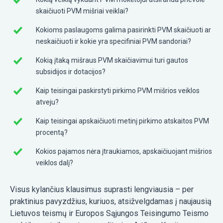
skaičiuoti PVM mišriai veiklai?
Kokioms paslaugoms galima pasirinkti PVM skaičiuoti ar
neskaičiuoti ir kokie yra specifiniai PVM sandoriai?
Kokią įtaką mišraus PVM skaičiavimui turi gautos
subsidijos ir dotacijos?
Kaip teisingai paskirstyti pirkimo PVM mišrios veiklos
atveju?
Kaip teisingai apskaičiuoti metinį pirkimo atskaitos PVM
procentą?
Kokios pajamos nėra įtraukiamos, apskaičiuojant mišrios
veiklos dalį?
Visus kylančius klausimus suprasti lengviausia – per
praktinius pavyzdžius, kuriuos, atsižvelgdamas į naujausią
Lietuvos teismų ir Europos Sąjungos Teisingumo Teismo