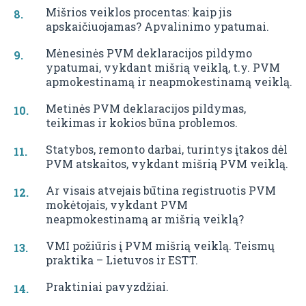
Mišrios veiklos procentas: kaip jis
apskaičiuojamas? Apvalinimo ypatumai.
Mėnesinės PVM deklaracijos pildymo
ypatumai, vykdant mišrią veiklą, t.y. PVM
apmokestinamą ir neapmokestinamą veiklą.
Metinės PVM deklaracijos pildymas,
teikimas ir kokios būna problemos.
Statybos, remonto darbai, turintys įtakos dėl
PVM atskaitos, vykdant mišrią PVM veiklą.
Ar visais atvejais būtina registruotis PVM
mokėtojais, vykdant PVM
neapmokestinamą ar mišrią veiklą?
VMI požiūris į PVM mišrią veiklą. Teismų
praktika – Lietuvos ir ESTT.
Praktiniai pavyzdžiai.