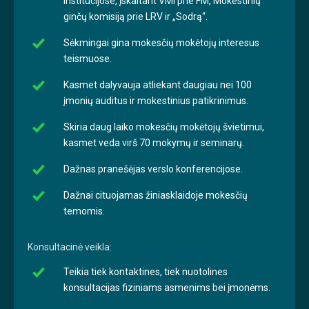
institucijose, įskaitant VMI prie FM, Mokestinių
ginčų komisiją prie LRV ir „Sodrą“.
Sėkmingai gina mokesčių mokėtojų interesus
teismuose.
Kasmet dalyvauja atliekant daugiau nei 100
įmonių auditus ir mokestinius patikrinimus.
Skiria daug laiko mokesčių mokėtojų švietimui,
kasmet veda virš 70 mokymų ir seminarų.
Dažnas pranešėjas verslo konferencijose.
Dažnai cituojamas žiniasklaidoje mokesčių
temomis.
Konsultacinė veikla:
Teikia tiek kontaktines, tiek nuotolines
konsultacijas fiziniams asmenims bei įmonėms.