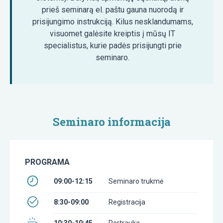
prieš seminarą el. paštu gauna nuorodą ir
prisijungimo instrukciją. Kilus nesklandumams,
visuomet galėsite kreiptis į mūsų IT
specialistus, kurie padės prisijungti prie
seminaro.
Seminaro informacija
PROGRAMA
09:00-12:15
Seminaro trukmė
8:30-09:00
Registracija
10:30-10:45
Pertrauka