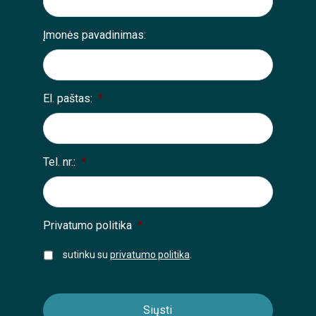
Įmonės pavadinimas:
El. paštas:
*
Tel. nr.:
*
Privatumo politika
*
sutinku su
privatumo politika
.