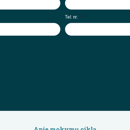
Tel. nr.:
*
Apie mokymų ciklą