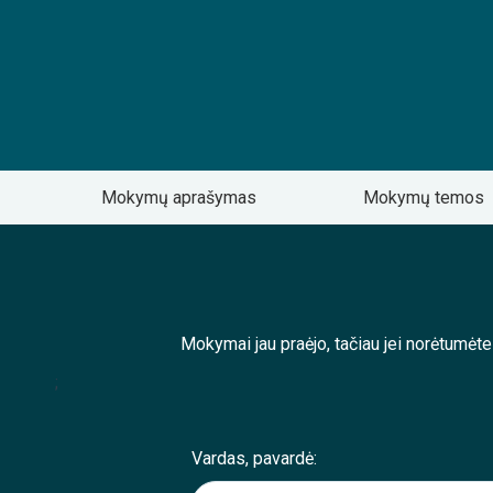
Mokymų aprašymas
Mokymų temos
Mokymai jau praėjo, tačiau jei norėtumėt
;
Vardas, pavardė: