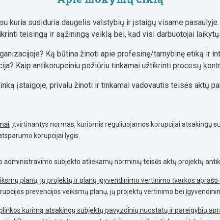
 su kuria susiduria daugelis valstybių ir įstaigų visame pasaulyj
krinti teisingą ir sąžiningą veiklą bei, kad visi darbuotojai laikyt
rganizacijoje? Ką būtina žinoti apie profesinę/tarnybinę etiką ir
ja? Kaip antikorupciniu požiūriu tinkamai užtikrinti procesų kont
linką įstaigoje, privalu žinoti ir tinkamai vadovautis teisės aktų p
mai
, įtvirtinantys normas, kuriomis reguliuojamos korupcijai atsakingų sub
tsparumo korupcijai lygis.
jo administravimo subjekto atliekamų norminių teisės aktų projektų antik
eiksmų planų, jų projektų ir planų įgyvendinimo vertinimo tvarkos aprašo 
rupcijos prevencijos veiksmų planų, jų projektų vertinimo bei įgyvendini
 aplinkos kūrimą atsakingų subjektų pavyzdinių nuostatų ir pareigybių ap