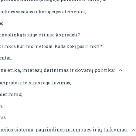
indinės sąvokos ir korupcijos elementai;
e;
ę aplinką įstaigoje ir nuo ko pradėti?
plinkos kūrimo metodai. Kada kokį pasirinkti?
entai.
inė etika, interesų derinimas ir dovanų politika:
amprata ir teisinis reguliavimas;
ų derinimu;
s;
ras.
encijos sistema: pagrindinės priemonės ir jų taikymas: