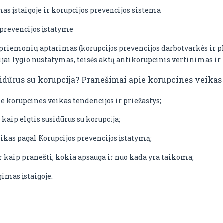
s įstaigoje ir korupcijos prevencijos sistema
prevencijos įstatyme
 priemonių aptarimas (korupcijos prevencijos darbotvarkės ir 
i lygio nustatymas, teisės aktų antikorupcinis vertinimas ir t.
usidūrus su korupcija? Pranešimai apie korupcines veikas
korupcines veikas tendencijos ir priežastys;
aip elgtis susidūrus su korupcija;
kas pagal Korupcijos prevencijos įstatymą;
r kaip pranešti; kokia apsauga ir nuo kada yra taikoma;
imas įstaigoje.