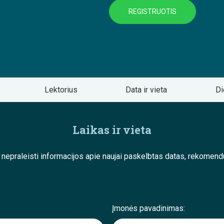
REGISTRUOTIS
Lektorius
Data ir vieta
Di
Laikas ir vieta
e nepraleisti informacijos apie naujai paskelbtas datas, rekom
Įmonės pavadinimas: