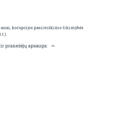
planai, korupcijos pasireiškimo tikimybės
t.).
 ir pranešėjų apsauga: