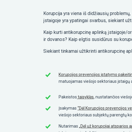
Korupcija yra viena iš didžiausių problemų,
įstaigoje yra ypatingai svarbus, siekiant užti
Kaip kurti antikorupcinę aplinką įstaigoje/o
ir dovanos? Kaip elgtis susidūrus su korupci
Siekiant tinkamai užtikrinti antikorupcinę ap
Korupcijos prevencijos įstatymo pakeiti
matuojamas viešojo sektoriaus įstaigų a
Pakeistos
taisyklės
, nustatančios viešo
Įsakymas
“Dėl Korupcijos prevencijos v
viešojo sektoriaus subjektų parengtų ko
Nutarimas
„Dėl už korupcijai atsparios