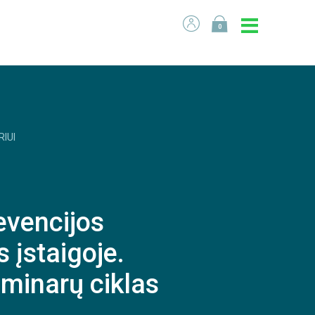
0
RIUI
evencijos
 įstaigoje.
minarų ciklas