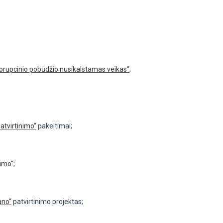
korupcinio pobūdžio nusikalstamas veikas“
;
atvirtinimo“
pakeitimai;
nimo“
;
ano“
patvirtinimo projektas;