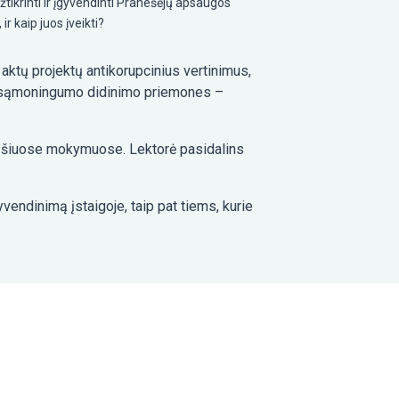
tikrinti ir įgyvendinti Pranešėjų apsaugos
r kaip juos įveikti?
aktų projektų antikorupcinius vertinimus,
ojų sąmoningumo didinimo priemones –
us šiuose mokymuose. Lektorė pasidalins
vendinimą įstaigoje, taip pat tiems, kurie