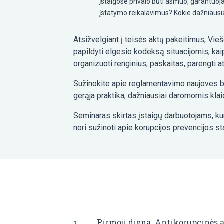
įstaigose privalo būti asmuo, garantuoja
įstatymo reikalavimus? Kokie dažniausiai
Atsižvelgiant į teisės aktų pakeitimus, Vie
papildyti elgesio kodeksą situacijomis, ka
organizuoti renginius, paskaitas, parengti a
Sužinokite apie reglamentavimo naujoves b
gerąja praktika, dažniausiai daromomis klaid
Seminaras skirtas įstaigų darbuotojams, kur
nori sužinoti apie korupcijos prevencijos st
Pirmoji diena. Antikorupcinės a