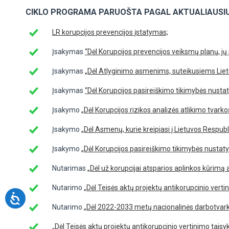
CIKLO PROGRAMA PARUOŠTA PAGAL AKTUALIAUSIUS
LR korupcijos prevencijos įstatymas;
Įsakymas
“Dėl Korupcijos prevencijos veiksmų planų, jų
Įsakymas
„Dėl Atlyginimo asmenims, suteikusiems Lietu
Įsakymas
“Dėl Korupcijos pasireiškimo tikimybės nustat
Įsakymo
„Dėl Korupcijos rizikos analizės atlikimo tvark
Įsakymo
„Dėl Asmenų, kurie kreipiasi į Lietuvos Respub
Įsakymo
„Dėl Korupcijos pasireiškimo tikimybės nustaty
Nutarimas
„Dėl už korupcijai atsparios aplinkos kūrimą
Nutarimo
„Dėl Teisės aktų projektų antikorupcinio vertin
Nutarimo
„Dėl 2022-2033 metų nacionalinės darbotvark
„Dėl Teisės aktų projektų antikorupcinio vertinimo taisyk