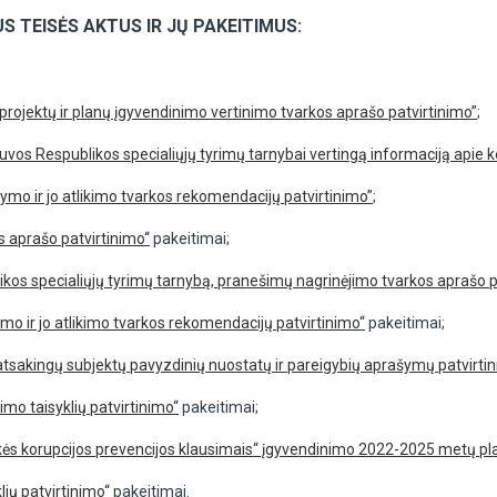
 TEISĖS AKTUS IR JŲ PAKEITIMUS:
 projektų ir planų įgyvendinimo vertinimo tvarkos aprašo patvirtinimo”
;
vos Respublikos specialiųjų tyrimų tarnybai vertingą informaciją apie 
ymo ir jo atlikimo tvarkos rekomendacijų patvirtinimo”
;
os aprašo patvirtinimo“
pakeitimai;
likos specialiųjų tyrimų tarnybą, pranešimų nagrinėjimo tvarkos aprašo p
mo ir jo atlikimo tvarkos rekomendacijų patvirtinimo“
pakeitimai;
 atsakingų subjektų pavyzdinių nuostatų ir pareigybių aprašymų patvirti
imo taisyklių patvirtinimo“
pakeitimai;
ės korupcijos prevencijos klausimais“ įgyvendinimo 2022-2025 metų pl
lių patvirtinimo“
pakeitimai.