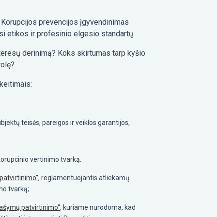
e. Korupcijos prevencijos įgyvendinimas
ųsi etikos ir profesinio elgesio standartų.
 interesų derinimą? Koks skirtumas tarp kyšio
rolę?
akeitimais:
jektų teisės, pareigos ir veiklos garantijos,
orupcinio vertinimo tvarką.
patvirtinimo”
, reglamentuojantis atliekamų
mo tvarką;
rašymų patvirtinimo“
, kuriame nurodoma, kad