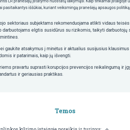
ntis LR pranešėjų įstatymo nuostatų laikymąsi. Kaip tinkamai įstaigoje už
 pasitaikantys iššūkiai, kuriant veiksmingą pranešėjų apsaugos politiką, i
šojo sektoriaus subjektams rekomenduojama atlikti vidaus teisės 
ip darbuotojams elgtis susidūrus su rizikomis, taikyti darbuot
tmintines.
ei gaukite atsakymus į minėtus ir aktualius susijusius klausim
omis ir patarimais, kaip jų išvengti.
iems pravartu suprasti korupcijos prevencijos reikalingumą ir įgy
andartus ir geriausias praktikas.
Temos
plinkos kūrimo įstaigoje poreikis ir turinys: