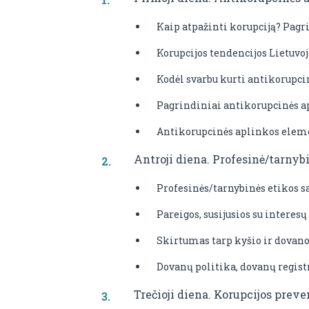
Kaip atpažinti korupciją? Pagr
Korupcijos tendencijos Lietuvoj
Kodėl svarbu kurti antikorupcin
Pagrindiniai antikorupcinės a
Antikorupcinės aplinkos elem
Antroji diena. Profesinė/tarnyb
Profesinės/tarnybinės etikos s
Pareigos, susijusios su interes
Skirtumas tarp kyšio ir dovano
Dovanų politika, dovanų regist
Trečioji diena. Korupcijos prev