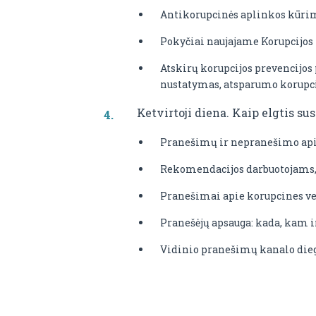
Antikorupcinės aplinkos kūrima
Pokyčiai naujajame Korupcijos 
Atskirų korupcijos prevencijos
nustatymas, atsparumo korupcija
Ketvirtoji diena. Kaip elgtis s
Pranešimų ir nepranešimo apie 
Rekomendacijos darbuotojams, k
Pranešimai apie korupcines vei
Pranešėjų apsauga: kada, kam i
Vidinio pranešimų kanalo dieg