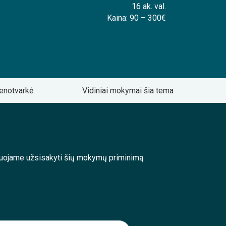
16 ak. val.
Kaina: 90 – 300€
enotvarkė
Vidiniai mokymai šia tema
enduojame užsisakyti šių mokymų priminimą