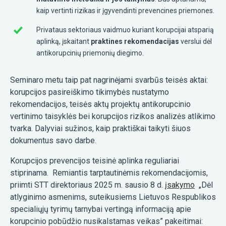
kaip vertinti rizikas ir įgyvendinti prevencines priemones.
Privataus sektoriaus vaidmuo kuriant korupcijai atsparią
aplinką, įskaitant
praktines rekomendacijas
verslui dėl
antikorupcinių priemonių diegimo.
Seminaro metu taip pat nagrinėjami svarbūs teisės aktai:
korupcijos pasireiškimo tikimybės nustatymo
rekomendacijos, teisės aktų projektų antikorupcinio
vertinimo taisyklės bei korupcijos rizikos analizės atlikimo
tvarka. Dalyviai sužinos, kaip praktiškai taikyti šiuos
dokumentus savo darbe.
Korupcijos prevencijos teisinė aplinka reguliariai
stiprinama. Remiantis tarptautinėmis rekomendacijomis,
priimti STT direktoriaus 2025 m. sausio 8 d.
įsakymo
„Dėl
atlyginimo asmenims, suteikusiems Lietuvos Respublikos
specialiųjų tyrimų tarnybai vertingą informaciją apie
korupcinio pobūdžio nusikalstamas veikas” pakeitimai: