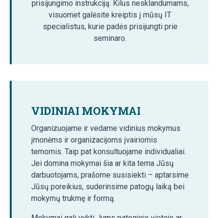
prisijungimo instrukciją. Kilus nesklandumams,
visuomet galėsite kreiptis į mūsų IT
specialistus, kurie padės prisijungti prie
seminaro.
VIDINIAI MOKYMAI
Organizuojame ir vedame vidinius mokymus
įmonėms ir organizacijoms įvairiomis
temomis. Taip pat konsultuojame individualiai.
Jei domina mokymai šia ar kita tema Jūsų
darbuotojams, prašome susisiekti – aptarsime
Jūsų poreikius, suderinsime patogų laiką bei
mokymų trukmę ir formą.
Mokymai gali vykti Jums patogioje vietoje ar