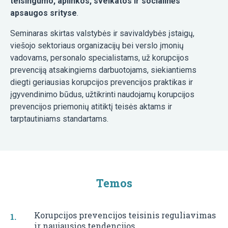
teisingumo, aplinkos, sveikatos ir socialinės
apsaugos srityse
.
Seminaras skirtas valstybės ir savivaldybės įstaigų,
viešojo sektoriaus organizacijų bei verslo įmonių
vadovams, personalo specialistams, už korupcijos
prevenciją atsakingiems darbuotojams, siekiantiems
diegti geriausias korupcijos prevencijos praktikas ir
įgyvendinimo būdus, užtikrinti naudojamų korupcijos
prevencijos priemonių atitiktį teisės aktams ir
tarptautiniams standartams.
Temos
Korupcijos prevencijos teisinis reguliavimas
ir naujausios tendencijos