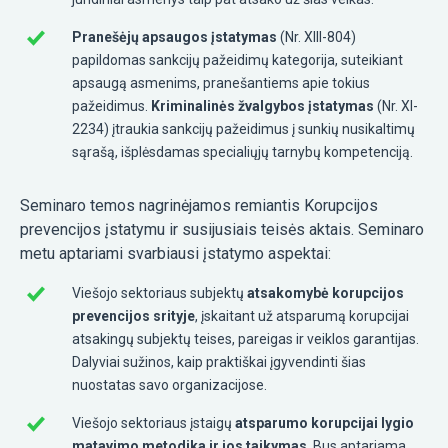
Pranešėjų apsaugos įstatymas
(Nr. XIII-804)
papildomas sankcijų pažeidimų kategorija, suteikiant
apsaugą asmenims, pranešantiems apie tokius
pažeidimus.
Kriminalinės žvalgybos įstatymas
(Nr. XI-
2234) įtraukia sankcijų pažeidimus į sunkių nusikaltimų
sąrašą, išplėsdamas specialiųjų tarnybų kompetenciją.
Seminaro temos nagrinėjamos remiantis Korupcijos
prevencijos įstatymu ir susijusiais teisės aktais. Seminaro
metu aptariami svarbiausi įstatymo aspektai:
Viešojo sektoriaus subjektų
atsakomybė korupcijos
prevencijos srityje
, įskaitant už atsparumą korupcijai
atsakingų subjektų teises, pareigas ir veiklos garantijas.
Dalyviai sužinos, kaip praktiškai įgyvendinti šias
nuostatas savo organizacijose.
Viešojo sektoriaus įstaigų
atsparumo korupcijai lygio
matavimo metodika ir jos taikymas
. Bus aptariama,