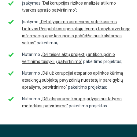
Įsakymas
“Dėl korupcijos rizikos analizės atlikimo
tvarkos aprašo patvirtinimo”
;
Įsakymo
„Dėl atlyginimo asmenims, suteikusiems
Lietuvos Respublikos specialiųjų tyrimų tarnybai vertingą
informaciją apie korupcinio pobūdžio nusikalstamas
veikas”
pakeitimai;
Nutarimo
„Dėl teisės aktų projektų antikorupcinio
vertinimo taisyklių patvirtinimo“
pakeitimo projektas;
Nutarimo
„Dėl už korupcijai atsparios aplinkos kūrimą
atsakingų subjektų pavyzdinių nuostatų ir pareigybių
aprašymų patvirtinimo“
pakeitimo projektas;
Nutarimo
„Dėl atsparumo korupcijai lygio nustatymo
metodikos patvirtinimo“
pakeitimo projektas.