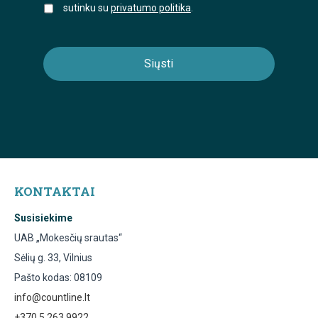
sutinku su
privatumo politika
.
KONTAKTAI
Susisiekime
UAB „Mokesčių srautas“
Sėlių g. 33, Vilnius
Pašto kodas: 08109
info@countline.lt
+370 5 263 9922