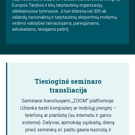
Europos Tarybos ir kitų tarptautinių organizacijų
atliekamuose tyrimuose. Ji turi didesnę nei 300 ak.
valandų nacionalinių ir tarptautinių ekspertinių mokymų
vedimo valstybės tarnautojams, pareigūnams,
advokatams, teisėjams patirtį.
Tiesioginė seminaro
transliacija
Seminarai transliuojami „ZOOM“ platformoje.
Užtenka turėti kompiuterį ar mobilųjį įrenginį –
telefoną ar planšetę (su internetu ir garso
sistema). Dalyviai, apmokėję sąskaitą, dieną
prieš seminarą el. paštu gauna nuorodą ir