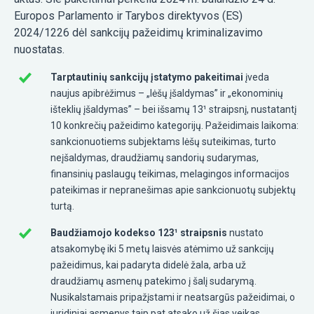
Europos Parlamento ir Tarybos direktyvos (ES)
2024/1226 dėl sankcijų pažeidimų kriminalizavimo
nuostatas.
Tarptautinių sankcijų įstatymo pakeitimai
įveda
naujus apibrėžimus – „lėšų įšaldymas” ir „ekonominių
išteklių įšaldymas” – bei išsamų 13¹ straipsnį, nustatantį
10 konkrečių pažeidimo kategorijų. Pažeidimais laikoma:
sankcionuotiems subjektams lėšų suteikimas, turto
neįšaldymas, draudžiamų sandorių sudarymas,
finansinių paslaugų teikimas, melagingos informacijos
pateikimas ir nepranešimas apie sankcionuotų subjektų
turtą.
Baudžiamojo kodekso 123¹ straipsnis
nustato
atsakomybę iki 5 metų laisvės atėmimo už sankcijų
pažeidimus, kai padaryta didelė žala, arba už
draudžiamų asmenų patekimo į šalį sudarymą.
Nusikalstamais pripažįstami ir neatsargūs pažeidimai, o
juridiniai asmenys taip pat atsako už šias veikas.