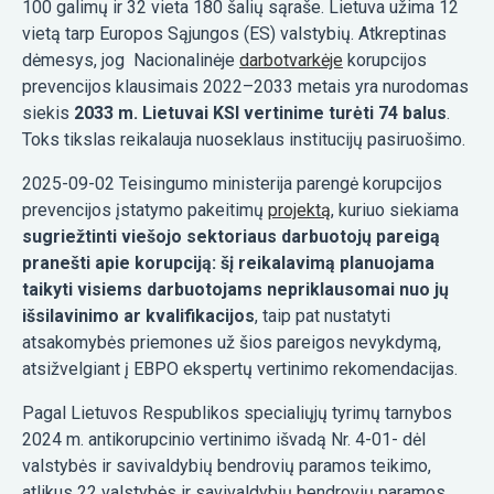
100 galimų ir 32 vieta 180 šalių sąraše. Lietuva užima 12
vietą tarp Europos Sąjungos (ES) valstybių. Atkreptinas
dėmesys, jog Nacionalinėje
darbotvarkėje
korupcijos
prevencijos klausimais 2022–2033 metais yra nurodomas
siekis
2033 m. Lietuvai KSI vertinime turėti 74 balus
.
Toks tikslas reikalauja nuoseklaus institucijų pasiruošimo.
2025-09-02 Teisingumo ministerija parengė korupcijos
prevencijos įstatymo pakeitimų
projektą
, kuriuo siekiama
sugriežtinti viešojo sektoriaus darbuotojų pareigą
pranešti apie korupciją: šį reikalavimą planuojama
taikyti visiems darbuotojams nepriklausomai nuo jų
išsilavinimo ar kvalifikacijos
, taip pat nustatyti
atsakomybės priemones už šios pareigos nevykdymą,
atsižvelgiant į EBPO ekspertų vertinimo rekomendacijas.
Pagal Lietuvos Respublikos specialiųjų tyrimų tarnybos
2024 m. antikorupcinio vertinimo išvadą Nr. 4-01- dėl
valstybės ir savivaldybių bendrovių paramos teikimo,
atlikus 22 valstybės ir savivaldybių bendrovių paramos