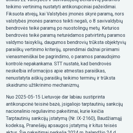
teikimo vertinimą nustatyti antikorupciniai pažeidimai.
Fiksuota atvejų, kai Valstybės įmonės skyrė paramą, nors
valstybės įmonės paramos teikti negali, o 8 savivaldybių
bendrovės teikė paramą po nuostolingų metų. Keturios
bendrovės teikė paramą neturėdamos patvirtintų paramos
valdymo taisyklių, daugumos bendrovių trūksta objektyvių
paraiškų vertinimo kriterijų, sprendimai dažnai priimami
vienasmeniškai be pagrindimo, o paramos panaudojimo
kontrolė nepakankama. STT nustatė, kad bendrovės
neskelbia informacijos apie atmestas paraiškas,
nenustatyta aiškių paraiškų teikimo terminų ir trūksta
skaidrumo užtikrinimo mechanizmų.
Nuo 2025-05-15 Lietuvoje dar labiau sustiprinta
antikorupcinė teisinė bazė, įsigaliojo tarptautinių sankcijų
nacionalinio reguliavimo pakeitimai, kurie keičia
Tarptautinių sankcijų įstatymą (Nr. IX-2160), Baudžiamąjį
kodeksą, Pranešėjų apsaugos įstatymą ir kitus teisės
aktus. Šie pakeitimai perkelia 2024 m. balandžio 24 d.