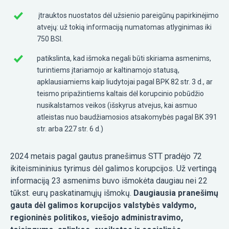
įtrauktos nuostatos dėl užsienio pareigūnų papirkinėjimo
atvejų: už tokią informaciją numatomas atlyginimas iki
750 BSI.
patikslinta, kad išmoka negali būti skiriama asmenims,
turintiems įtariamojo ar kaltinamojo statusą,
apklausiamiems kaip liudytojai pagal BPK 82 str. 3 d., ar
teismo pripažintiems kaltais dėl korupcinio pobūdžio
nusikalstamos veikos (išskyrus atvejus, kai asmuo
atleistas nuo baudžiamosios atsakomybės pagal BK 391
str. arba 227 str. 6 d.)
2024 metais pagal gautus pranešimus STT pradėjo 72
ikiteismininius tyrimus dėl galimos korupcijos. Už vertingą
informaciją 23 asmenims buvo išmokėta daugiau nei 22
tūkst. eurų paskatinamųjų išmokų.
Daugiausia pranešimų
gauta dėl galimos
korupcijos valstybės valdymo,
regioninės politikos, viešojo administravimo,