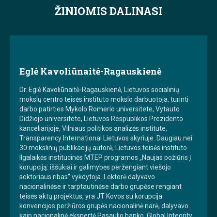
ŽINIOMIS DALINASI
Eglė Kavoliūnaitė-Ragauskienė
Dr. Eglė Kavoliūnaitė-Ragauskienė, Lietuvos socialinių
mokslų centro teisės instituto mokslo darbuotoja, turinti
darbo patirties Mykolo Romerio universitete, Vytauto
Didžiojo universitete, Lietuvos Respublikos Prezidento
kanceliarijoje, Vilniaus politikos analizės institute,
Transparency International Lietuvos skyriuje. Daugiau nei
30 mokslinių publikacijų autorė, Lietuvos teisės instituto
Ilgalaikės institucinės MTEP programos „Naujas požiūris į
korupciją: iššūkiai ir galimybės peržengiant viešojo
sektoriaus ribas“ vykdytoja. Lektorė dalyvavo
nacionalinėse ir tarptautinėse darbo grupėse rengiant
teisės aktų projektus, yra JT Kovos su korupcija
konvencijos peržiūros grupės nacionalinė narė, dalyvavo
kaip nacionalinė ekspertė Pasaulio banko, Global Integrity,