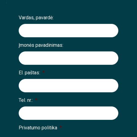
;
Vardas, pavardė:
Įmonės pavadinimas:
El. paštas:
*
Tel. nr.:
*
Privatumo politika
*