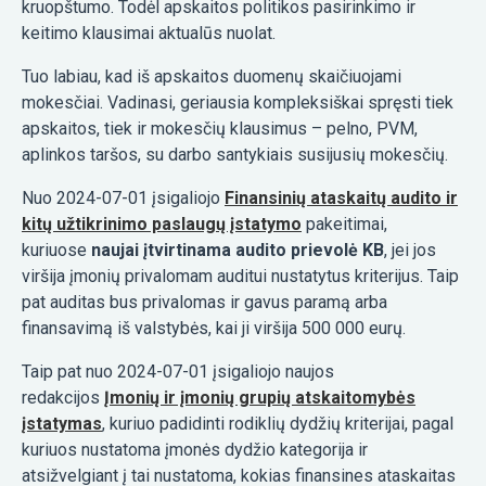
kruopštumo. Todėl apskaitos politikos pasirinkimo ir
keitimo klausimai aktualūs nuolat.
Tuo labiau, kad iš apskaitos duomenų skaičiuojami
mokesčiai. Vadinasi, geriausia kompleksiškai spręsti tiek
apskaitos, tiek ir mokesčių klausimus – pelno, PVM,
aplinkos taršos, su darbo santykiais susijusių mokesčių.
Nuo 2024-07-01 įsigaliojo
Finansinių ataskaitų audito ir
kitų užtikrinimo paslaugų įstatymo
pakeitimai,
kuriuose
naujai įtvirtinama audito prievolė KB
, jei jos
viršija įmonių privalomam auditui nustatytus kriterijus. Taip
pat auditas bus privalomas ir gavus paramą arba
finansavimą iš valstybės, kai ji viršija 500 000 eurų.
Taip pat nuo 2024-07-01 įsigaliojo naujos
redakcijos
Įmonių ir įmonių grupių atskaitomybės
įstatymas
, kuriuo padidinti rodiklių dydžių kriterijai, pagal
kuriuos nustatoma įmonės dydžio kategorija ir
atsižvelgiant į tai nustatoma, kokias finansines ataskaitas