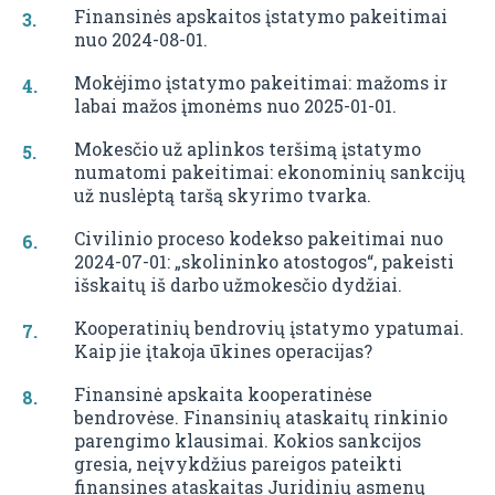
Finansinės apskaitos įstatymo pakeitimai
nuo 2024-08-01.
Mokėjimo įstatymo pakeitimai: mažoms ir
labai mažos įmonėms nuo 2025-01-01.
Mokesčio už aplinkos teršimą įstatymo
numatomi pakeitimai: ekonominių sankcijų
už nuslėptą taršą skyrimo tvarka.
Civilinio proceso kodekso pakeitimai nuo
2024-07-01: „skolininko atostogos“, pakeisti
išskaitų iš darbo užmokesčio dydžiai.
Kooperatinių bendrovių įstatymo ypatumai.
Kaip jie įtakoja ūkines operacijas?
Finansinė apskaita kooperatinėse
bendrovėse. Finansinių ataskaitų rinkinio
parengimo klausimai. Kokios sankcijos
gresia, neįvykdžius pareigos pateikti
finansines ataskaitas Juridinių asmenų