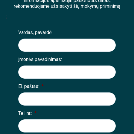
informacijos apie naujai paskelbtas datas,
rekomenduojame užsisakyti šių mokymų priminimą
;
Vardas, pavardė:
Įmonės pavadinimas:
El. paštas:
*
Tel. nr.:
*