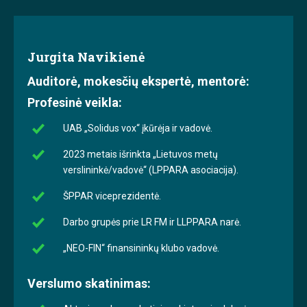
Jurgita Navikienė
Auditorė, mokesčių ekspertė, mentorė:
Profesinė veikla:
UAB „Solidus vox“ įkūrėja ir vadovė.
2023 metais išrinkta „Lietuvos metų
verslininkė/vadovė“ (LPPARA asociacija).
ŠPPAR viceprezidentė.
Darbo grupės prie LR FM ir LLPPARA narė.
„NEO-FIN“ finansininkų klubo vadovė.
Verslumo skatinimas: