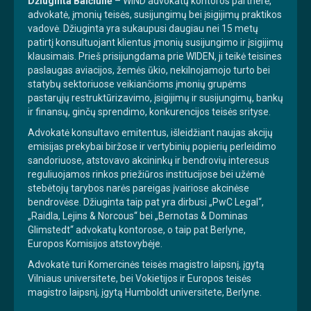
Džiuginta Balčiūnė
– WIND advokatų kontoros partnerė,
advokatė, įmonių teisės, susijungimų bei įsigijimų praktikos
vadovė. Džiuginta yra sukaupusi daugiau nei 15 metų
patirtį konsultuojant klientus įmonių susijungimo ir įsigijimų
klausimais. Prieš prisijungdama prie WIDEN, ji teikė teisines
paslaugas aviacijos, žemės ūkio, nekilnojamojo turto bei
statybų sektoriuose veikiančioms įmonių grupėms
pastarųjų restruktūrizavimo, įsigijimų ir susijungimų, bankų
ir finansų, ginčų sprendimo, konkurencijos teisės srityse.
Advokatė konsultavo emitentus, išleidžiant naujas akcijų
emisijas prekybai biržose ir vertybinių popierių perleidimo
sandoriuose, atstovavo akcininkų ir bendrovių interesus
reguliuojamos rinkos priežiūros institucijose bei užėmė
stebėtojų tarybos narės pareigas įvairiose akcinėse
bendrovėse. Džiuginta taip pat yra dirbusi „PwC Legal“,
„Raidla, Lejins & Norcous“ bei „Bernotas & Dominas
Glimstedt“ advokatų kontorose, o taip pat Berlyne,
Europos Komisijos atstovybėje.
Advokatė turi Komercinės teisės magistro laipsnį, įgytą
Vilniaus universitete, bei Vokietijos ir Europos teisės
magistro laipsnį, įgytą Humboldt universitete, Berlyne.