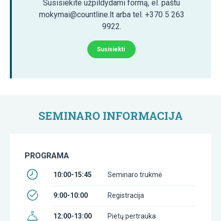
Susisiekite užpildydami formą, el. paštu
mokymai@countline.lt arba tel. +370 5 263
9922.
Susisiekti
SEMINARO INFORMACIJA
PROGRAMA
10:00-15:45
Seminaro trukmė
9:00-10:00
Registracija
12:00-13:00
Pietų pertrauka