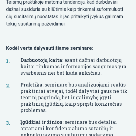
Teismų praktikoje matoma tendencija, kad darbdaviai
dažnai susiduria su kliūtimis kaip tinkamai suformuluoti
šių susitarimų nuostatas ir jas pritaikyti įvykus galimam
tokių susitarimų pažeidimui.
Kodėl verta dalyvauti šiame seminare:
Darbuotojų kaita
: esant dažnai darbuotojų
kaitai tinkamas informacijos saugumas yra
svarbesnis nei bet kada anksčiau.
Praktika
: seminare bus analizuojami realūs
praktiniai atvejai, todėl dalyviai gaus ne tik
teorinį pagrindą, bet ir galimybę įgyti
praktinių įgūdžių, kaip spręsti konkrečias
problemas.
Įgūdžiai ir žinios
: seminare bus detaliai
aptariami konfidencialumo sutarčių ir
nekonkuravimo susitarimų sudarymo