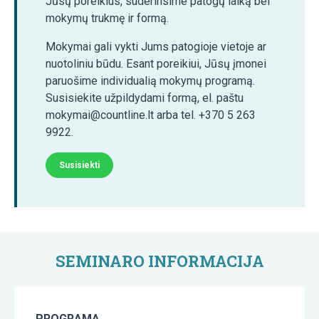
Jūsų poreikius, suderinsime patogų laiką bei
mokymų trukmę ir formą.
Mokymai gali vykti Jums patogioje vietoje ar
nuotoliniu būdu. Esant poreikiui, Jūsų įmonei
paruošime individualią mokymų programą.
Susisiekite užpildydami formą, el. paštu
mokymai@countline.lt arba tel. +370 5 263
9922.
Susisiekti
SEMINARO INFORMACIJA
PROGRAMA