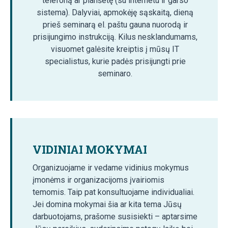
telefoną ar planšetę (su internetu ir garso
sistema). Dalyviai, apmokėję sąskaitą, dieną
prieš seminarą el. paštu gauna nuorodą ir
prisijungimo instrukciją. Kilus nesklandumams,
visuomet galėsite kreiptis į mūsų IT
specialistus, kurie padės prisijungti prie
seminaro.
VIDINIAI MOKYMAI
Organizuojame ir vedame vidinius mokymus
įmonėms ir organizacijoms įvairiomis
temomis. Taip pat konsultuojame individualiai.
Jei domina mokymai šia ar kita tema Jūsų
darbuotojams, prašome susisiekti – aptarsime