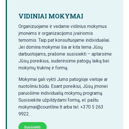
VIDINIAI MOKYMAI
Organizuojame ir vedame vidinius mokymus
įmonėms ir organizacijoms įvairiomis
temomis. Taip pat konsultuojame individualiai.
Jei domina mokymai šia ar kita tema Jūsų
darbuotojams, prašome susisiekti – aptarsime
Jūsų poreikius, suderinsime patogų laiką bei
mokymų trukmę ir formą.
Mokymai gali vykti Jums patogioje vietoje ar
nuotoliniu būdu. Esant poreikiui, Jūsų įmonei
paruošime individualią mokymų programą.
Susisiekite užpildydami formą, el. paštu
mokymai@countline.lt arba tel. +370 5 263
9922.
Susisiekti