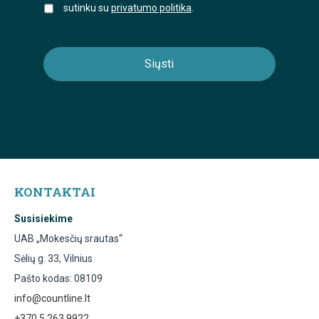
sutinku su
privatumo politika
.
KONTAKTAI
Susisiekime
UAB „Mokesčių srautas“
Sėlių g. 33, Vilnius
Pašto kodas: 08109
info@countline.lt
+370 5 263 9922