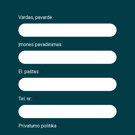
;
Vardas, pavardė:
Įmonės pavadinimas:
El. paštas:
*
Tel. nr.:
*
Privatumo politika
*