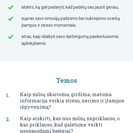
atskirs, ką gali padaryti, kad padėtų sau jausti geriau;
supras savo emocijų pažinimo bei nukreipimo svarbą
įtampos ir streso momentais;
atras, kaip išlaikyti savo darbingumą pasikeitusiomis
aplinkybėmis.
Temos
Kaip mūsų skaitoma, girdima, matoma
informacija veikia streso, nerimo ir įtampos
išgyvenimą?
Kaip atskirti, kas nuo mūsų nepriklauso, o
kas priklauso, kad galėtume veikti
nesijausdami bejėgiai?