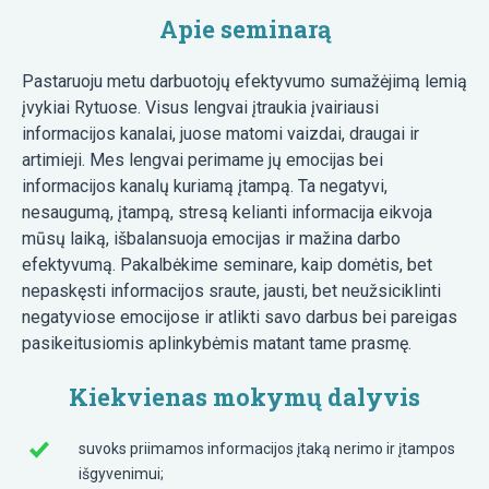
Apie seminarą
Pastaruoju metu darbuotojų efektyvumo sumažėjimą lemią
įvykiai Rytuose. Visus lengvai įtraukia įvairiausi
informacijos kanalai, juose matomi vaizdai, draugai ir
artimieji. Mes lengvai perimame jų emocijas bei
informacijos kanalų kuriamą įtampą. Ta negatyvi,
nesaugumą, įtampą, stresą kelianti informacija eikvoja
mūsų laiką, išbalansuoja emocijas ir mažina darbo
efektyvumą. Pakalbėkime seminare, kaip domėtis, bet
nepaskęsti informacijos sraute, jausti, bet neužsiciklinti
negatyviose emocijose ir atlikti savo darbus bei pareigas
pasikeitusiomis aplinkybėmis matant tame prasmę.
Kiekvienas mokymų dalyvis
suvoks priimamos informacijos įtaką nerimo ir įtampos
išgyvenimui;