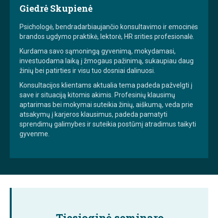
Giedrė Skupienė
Psichologė, bendradarbiaujančio konsultavimo ir emocinės
brandos ugdymo praktikė, lektorė, HR srities profesionalė.
Kurdama savo sąmoningą gyvenimą, mokydamasi,
investuodama laiką į žmogaus pažinimą, sukaupiau daug
žinių bei patirties ir visu tuo dosniai dalinuosi.
Konsultacijos klientams aktualia tema padeda pažvelgti į
save ir situaciją kitomis akimis. Profesinių klausimų
aptarimas bei mokymai suteikia žinių, aiškumą, veda prie
atsakymų į karjeros klausimus, padeda pamatyti
sprendimų galimybes ir suteikia postūmį atradimus taikyti
gyvenme.
Tiesioginė seminaro