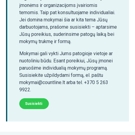
įmonėms ir organizacijoms įvairiomis
temomis. Taip pat konsultuojame individualiai.
Jei domina mokymai šia ar kita tema Jūsų
darbuotojams, prašome susisiekti – aptarsime
Jūsų poreikius, suderinsime patogų laiką bei
mokymų trukmę ir formą.
Mokymai gali vykti Jums patogioje vietoje ar
nuotoliniu būdu. Esant poreikiui, Jūsų įmonei
paruošime individualią mokymų programą.
Susisiekite užpildydami formą, el. paštu
mokymai@countline.lt arba tel. +370 5 263
9922.
Susisiekti