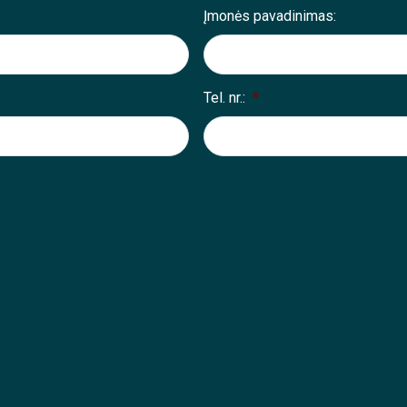
Įmonės pavadinimas:
Tel. nr.:
*