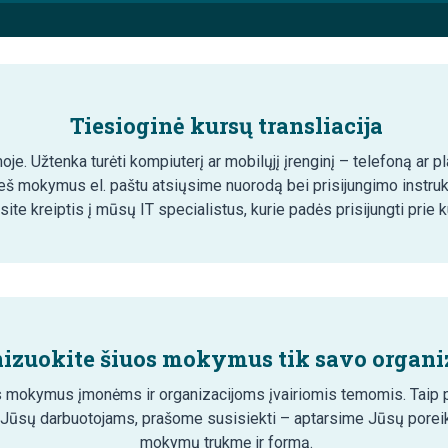
Tiesioginė kursų transliacija
e. Užtenka turėti kompiuterį ar mobilųjį įrenginį – telefoną ar pl
eš mokymus el. paštu atsiųsime nuorodą bei prisijungimo instru
site kreiptis į mūsų IT specialistus, kurie padės prisijungti prie k
izuokite šiuos mokymus tik savo organiz
 mokymus įmonėms ir organizacijoms įvairiomis temomis. Taip pa
 Jūsų darbuotojams, prašome susisiekti – aptarsime Jūsų poreik
mokymų trukmę ir formą.