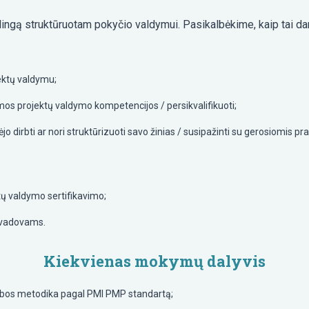
alingą struktūruotam pokyčio valdymui. Pasikalbėkime, kaip tai da
ektų valdymu;
omos projektų valdymo kompetencijos / persikvalifikuoti;
 dirbti ar nori struktūrizuoti savo žinias / susipažinti su gerosiomis pr
tų valdymo sertifikavimo;
ų vadovams.
Kiekvienas mokymų dalyvis
dybos metodika pagal PMI PMP standartą;