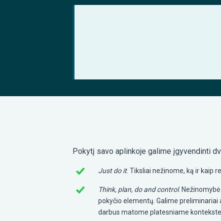
Pokytį savo aplinkoje galime įgyvendinti d
Just do it
. Tiksliai nežinome, ką ir kaip
Think, plan, do and control
. Nežinomybė 
pokyčio elementų. Galime preliminariai a
darbus matome platesniame kontekste.