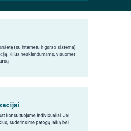
anšetę (su internetu ir garso sistema).
kciją. Kilus nesklandumams, visuomet
ursų.
acijai
t konsultuojame individualiai. Jei
ius, suderinsime patogų laiką bei