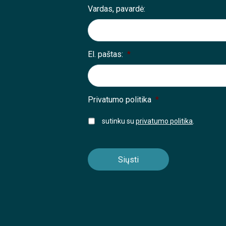
Vardas, pavardė:
El. paštas:
*
Privatumo politika
*
sutinku su
privatumo politika
.