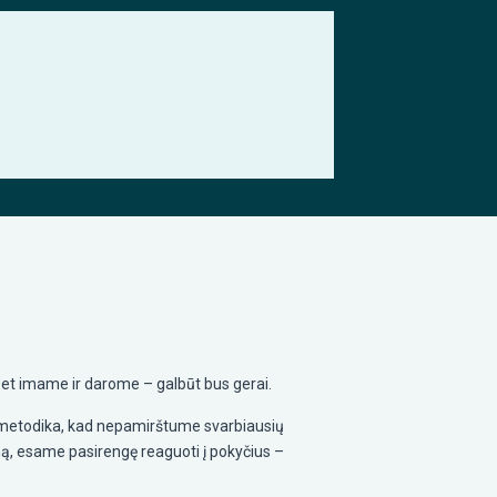
s. Bet imame ir darome – galbūt bus gerai.
a metodika, kad nepamirštume svarbiausių
aną, esame pasirengę reaguoti į pokyčius –