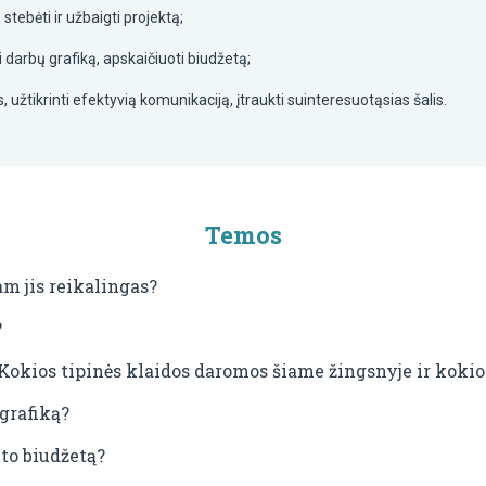
i, stebėti ir užbaigti projektą;
i darbų grafiką, apskaičiuoti biudžetą;
as, užtikrinti efektyvią komunikaciją, įtraukti suinteresuotąsias šalis.
Temos
m jis reikalingas?
?
 Kokios tipinės klaidos daromos šiame žingsnyje ir koki
 grafiką?
to biudžetą?