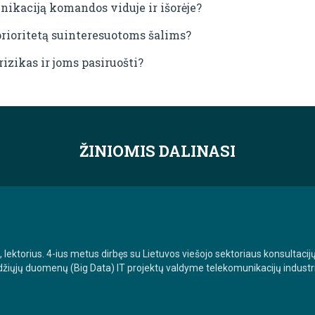
nikaciją komandos viduje ir išorėje?
 prioritetą suinteresuotoms šalims?
rizikas ir joms pasiruošti?
ŽINIOMIS DALINASI
lektorius. 4-ius metus dirbęs su Lietuvos viešojo sektoriaus konsultacij
džiųjų duomenų (Big Data) IT projektų valdyme telekomunikacijų industrijo