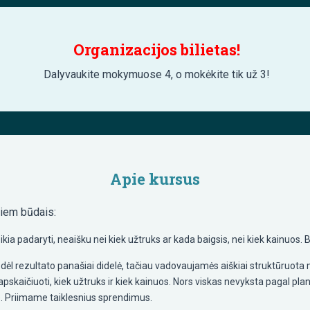
Organizacijos bilietas!
Dalyvaukite mokymuose 4, o mokėkite tik už 3!
Apie kursus
viem būdais:
 reikia padaryti, neaišku nei kiek užtruks ar kada baigsis, nei kiek kainuo
dėl rezultato panašiai didelė, tačiau vadovaujamės aiškiai struktūruot
pskaičiuoti, kiek užtruks ir kiek kainuos. Nors viskas nevyksta pagal pl
 Priimame taiklesnius sprendimus.