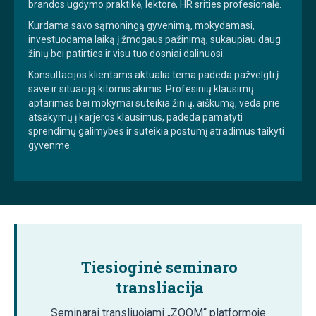
brandos ugdymo praktikė, lektorė, HR srities profesionalė.
Kurdama savo sąmoningą gyvenimą, mokydamasi,
investuodama laiką į žmogaus pažinimą, sukaupiau daug
žinių bei patirties ir visu tuo dosniai dalinuosi.
Konsultacijos klientams aktualia tema padeda pažvelgti į
save ir situaciją kitomis akimis. Profesinių klausimų
aptarimas bei mokymai suteikia žinių, aiškumą, veda prie
atsakymų į karjeros klausimus, padeda pamatyti
sprendimų galimybes ir suteikia postūmį atradimus taikyti
gyvenme.
Tiesioginė seminaro
transliacija
Seminarai transliuojami „ZOOM“ platformoje.