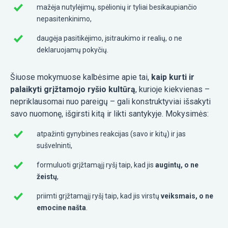
mažėja nutylėjimų, spėlionių ir tyliai besikaupiančio
nepasitenkinimo,
daugėja pasitikėjimo, įsitraukimo ir realių, o ne
deklaruojamų pokyčių.
Šiuose mokymuose kalbėsime apie tai,
kaip kurti ir
palaikyti grįžtamojo ryšio kultūrą
, kurioje kiekvienas –
nepriklausomai nuo pareigų – gali konstruktyviai išsakyti
savo nuomonę, išgirsti kitą ir likti santykyje. Mokysimės:
atpažinti gynybines reakcijas (savo ir kitų) ir jas
sušvelninti,
formuluoti grįžtamąjį ryšį taip, kad jis
augintų, o ne
žeistų
,
priimti grįžtamąjį ryšį taip, kad jis virstų
veiksmais, o ne
emocine našta
.