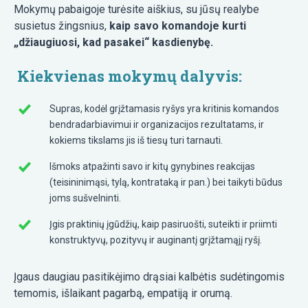
Mokymų pabaigoje turėsite aiškius, su jūsų realybe
susietus žingsnius,
kaip savo komandoje kurti
„džiaugiuosi, kad pasakei“ kasdienybę.
Kiekvienas mokymų dalyvis:
Supras, kodėl grįžtamasis ryšys yra kritinis komandos
bendradarbiavimui ir organizacijos rezultatams, ir
kokiems tikslams jis iš tiesų turi tarnauti.
Išmoks atpažinti savo ir kitų gynybines reakcijas
(teisininimąsi, tylą, kontrataką ir pan.) bei taikyti būdus
joms sušvelninti.
Įgis praktinių įgūdžių, kaip pasiruošti, suteikti ir priimti
konstruktyvų, pozityvų ir auginantį grįžtamąjį ryšį.
Įgaus daugiau pasitikėjimo drąsiai kalbėtis sudėtingomis
temomis, išlaikant pagarbą, empatiją ir orumą.