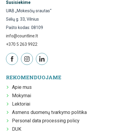
Susisiekime
UAB „Mokesčių srautas“
Sėlių g. 33, Vilnius
Pašto kodas: 08109
info@countline.lt
+370 5 263 9922
REKOMENDUOJAME
Apie mus
Mokymai
Lektoriai
Asmens duomenų tvarkymo politika
Personal data processing policy
DUK