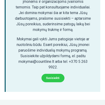
įmonėms ir organizacijoms įvairiomis
temomis. Taip pat konsultuojame individualiai.
Jei domina mokymai šia ar kita tema Jūsų
darbuotojams, prašome susisiekti – aptarsime
Jūsų poreikius, suderinsime patogų laiką bei
mokymų trukmę ir formą.
Mokymai gali vykti Jums patogioje vietoje ar
nuotoliniu būdu. Esant poreikiui, Jūsų įmonei
paruošime individualią mokymų programą.
Susisiekite užpildydami formą, el. paštu
mokymai@countline.lt arba tel. +370 5 263
9922.
Susisiekti