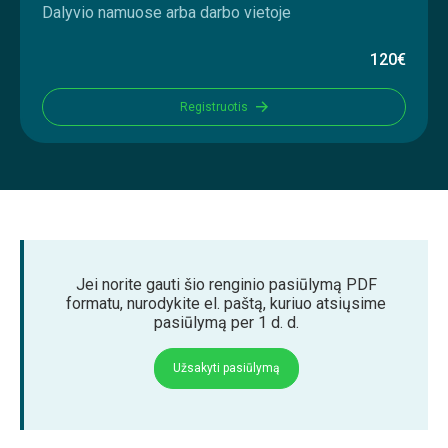
Dalyvio namuose arba darbo vietoje
120€
Registruotis
Jei norite gauti šio renginio pasiūlymą PDF
formatu, nurodykite el. paštą, kuriuo atsiųsime
pasiūlymą per 1 d. d.
Užsakyti pasiūlymą