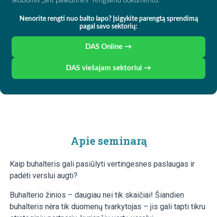
skubomis „ant paskutinės“ rengiamu dokumentu.
Nenorite rengti nuo balto lapo? Įsigykite parengtą sprendimą
pagal savo sektorių:
DAS Online →
DAS viešajam sektoriui →
Apie seminarą
Kaip buhalteris gali pasiūlyti vertingesnes paslaugas ir
padėti verslui augti?
Buhalterio žinios – daugiau nei tik skaičiai! Šiandien
buhalteris nėra tik duomenų tvarkytojas – jis gali tapti tikru