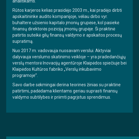
analitikams.
Rūtos karjeros kelias prasidėjo 2003 m., kai pradėjo dirbti
apskaitininke audito kompanijoje, vėliau dirbo vyr.
buhaltere užsienio kapitalo įmonių grupėse, kol pasiekė
finansų direktorės poziciją įmonių grupėje. Ši praktinė
patirtis suteikė gilų finansų valdymo ir apskaitos procesų
supratimą.
Nuo 2017 m. vadovauja nuosavam verslui. Aktyviai
dalyvauja verslumo skatinimo veikloje – yra pradedančiųjų
verslų mentorė Inovacijų agentūroje Klaipėdos spiečiuje bei
Klaipėdos Kultūros fabriko „Verslų inkubavimo
programoje”.
Savo darbe sėkmingai derina teorines žinias su praktine
patirtimi, padėdama klientams geriau suprasti finansų
valdymo subtilybes ir priimti pagrįstus sprendimus.