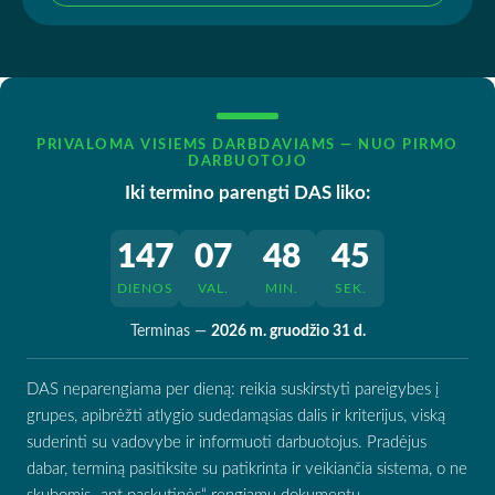
PRIVALOMA VISIEMS DARBDAVIAMS — NUO PIRMO
DARBUOTOJO
Iki termino parengti DAS liko:
147
07
48
44
DIENOS
VAL.
MIN.
SEK.
Terminas —
2026 m. gruodžio 31 d.
DAS neparengiama per dieną: reikia suskirstyti pareigybes į
grupes, apibrėžti atlygio sudedamąsias dalis ir kriterijus, viską
suderinti su vadovybe ir informuoti darbuotojus. Pradėjus
dabar, terminą pasitiksite su patikrinta ir veikiančia sistema, o ne