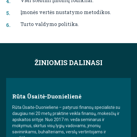
VMI stebimi įmonių rodikliai.
Įmonės vertės nustatymo metodikos.
Turto valdymo politika.
ŽINIOMIS DALINASI
Rūta Ūsaitė-Duonielienė
Rūta Ūsaitė-Duonielienė – patyrusi finansų specialistė su
daugiau nei 20 metų praktine veikla finansų, mokesčių ir
apskaitos srityje. Nuo 2017 m. veda seminarus ir
mokymus, skirtus visų lygių vadovams, įmonių
savininkams, buhalteriams, verslų vertintojams ir