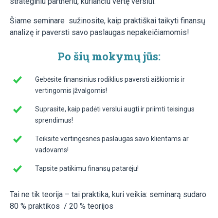
strateginiu partneriu, kuriančiu vertę verslui.
Šiame seminare sužinosite, kaip praktiškai taikyti finansų
analizę ir paversti savo paslaugas nepakeičiamomis!
Po šių mokymų jūs:
Gebėsite finansinius rodiklius paversti aiškiomis ir
vertingomis įžvalgomis!
Suprasite, kaip padėti verslui augti ir priimti teisingus
sprendimus!
Teiksite vertingesnes paslaugas savo klientams ar
vadovams!
Tapsite patikimu finansų patarėju!
Tai ne tik teorija – tai praktika, kuri veikia: seminarą sudaro
80 % praktikos / 20 % teorijos