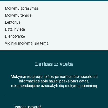
Mokymų aprašymas
Mokymų temos
Lektorius
Data ir vieta
Dienotvarkė
Vidiniai mokymai šia tema
Laikas ir vieta
Mokymai jau praėjo, tačiau jei norėtumėte nepraleisti
informacijos apie naujai paskelbtas datas,
rekomenduojame užsisakyti šių mokymų priminimą
;
Vardas, pavardė: