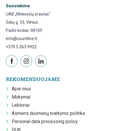
Susisiekime
UAB „Mokesčių srautas“
Sėlių g. 33, Vilnius
Pašto kodas: 08109
info@countline.lt
+370 5 263 9922
REKOMENDUOJAME
Apie mus
Mokymai
Lektoriai
Asmens duomenų tvarkymo politika
Personal data processing policy
DUK