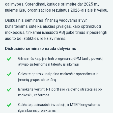
galimybes. Sprendimai, kuriuos priimsite dar 2025 m.,
nulems jūsų organizacijos rezultatus 2026-aisiais ir vėliau.
Diskusinis seminaras finansų vadovams ir vyr.
buhalteriams suteiks aiškias įžvalgas, kaip optimizuoti
mokesčius, tinkamai išnaudoti ABĮ pakeitimus ir pasirengti
audito bei atitikties reikalavimams.
Diskusinio seminaro nauda dalyviams
Gilinsimės kaip įvertinti progresinių GPM tarifų poveikį
atlygio sistemoms ir talentų išlaikymui.
Galėsite optimizuoti pelno mokesčio sprendimus ir
įmonių grupės struktūrą.
Išmoksite vertinti NT portfelio valdymo strategijas po
mokesčių reformos.
Galėsite pasinaudoti investicijų ir MTEP lengvatomis
ilgalaikiams projektams.