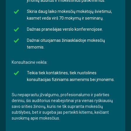
įmonių auditus ir mokestinius patikrinimus.
Skiria daug laiko mokesčių mokėtojų švietimui,
kasmet veda virš 70 mokymų ir seminarų.
Dažnas pranešėjas verslo konferencijose.
Dažnai cituojamas žiniasklaidoje mokesčių
temomis.
Konsultacinė veikla:
Teikia tiek kontaktines, tiek nuotolines
konsultacijas fiziniams asmenims bei įmonėms.
Su nepaprastu įžvalgumo, profesionalumo ir patirties
deriniu, šis auditorius neabejotinai yra vienas ryškiausių
savo srities žinovų, kuris ne tik supranta mokesčių
subtilybes, bet ir sugeba jas perteikti kitiems, keičiant
suvokimą apie mokesčius.