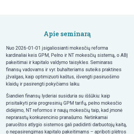
Apie seminarą
Nuo 2026-01-01 įsigaliosianti mokesčių reforma
kardinaliai keis GPM, Pelno ir NT mokesčių sistemą, o ABĮ
pakeitimai ir kapitalo valdymo taisykles. Seminaras
finansų vadovams ir vyr. buhalteriams suteiks praktines
įžvalgas, kaip optimizuoti kaštus, išvengti pasiruošimo
klaidų ir pasirengti pokyčiams laiku.
Šiandien finansų lyderiai susiduria su iššūkiu: kaip
prisitaikyti prie progresinių GPM tarifų, pelno mokesčio
didėjimo, NT reformos ir naujų mokesčių taip, kad įmonė
neprarastų konkurencinio pranašumo. Netinkamai
paruoštos atlygio sistemos gali padidinti darbuotojų kaitą,
o nepasirengimas kapitalo pakeitimams – apriboti plėtros