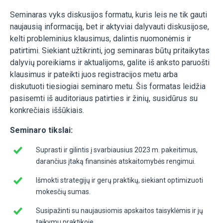
Seminaras vyks diskusijos formatu, kuris leis ne tik gauti
naujausią informaciją, bet ir aktyviai dalyvauti diskusijose,
kelti probleminius klausimus, dalintis nuomonėmis ir
patirtimi. Siekiant užtikrinti, jog seminaras būtų pritaikytas
dalyvių poreikiams ir aktualijoms, galite iš anksto paruošti
klausimus ir pateikti juos registracijos metu arba
diskutuoti tiesiogiai seminaro metu. Šis formatas leidžia
pasisemti iš auditoriaus patirties ir žinių, susidūrus su
konkrečiais iššūkiais.
Seminaro tikslai:
Suprasti ir gilintis į svarbiausius 2023 m. pakeitimus,
darančius įtaką finansinės atskaitomybės rengimui.
Išmokti strategijų ir gerų praktikų, siekiant optimizuoti
mokesčių sumas.
Susipažinti su naujausiomis apskaitos taisyklėmis ir jų
taikymu praktikoje.