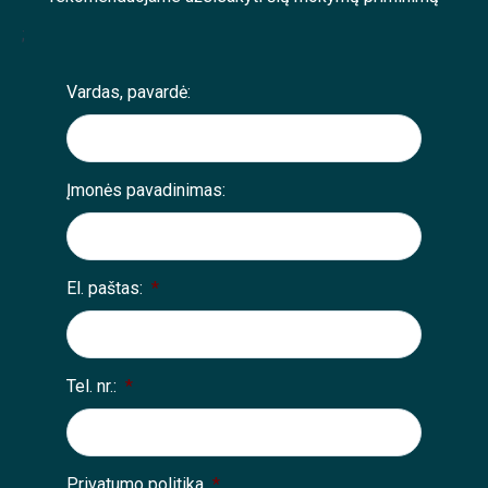
;
Vardas, pavardė:
Įmonės pavadinimas:
El. paštas:
*
Tel. nr.:
*
Privatumo politika
*