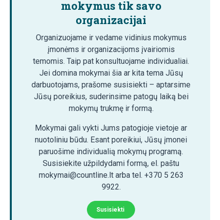
mokymus tik savo
organizacijai
Organizuojame ir vedame vidinius mokymus
įmonėms ir organizacijoms įvairiomis
temomis. Taip pat konsultuojame individualiai.
Jei domina mokymai šia ar kita tema Jūsų
darbuotojams, prašome susisiekti – aptarsime
Jūsų poreikius, suderinsime patogų laiką bei
mokymų trukmę ir formą.
Mokymai gali vykti Jums patogioje vietoje ar
nuotoliniu būdu. Esant poreikiui, Jūsų įmonei
paruošime individualią mokymų programą.
Susisiekite užpildydami formą, el. paštu
mokymai@countline.lt arba tel. +370 5 263
9922.
Susisiekti