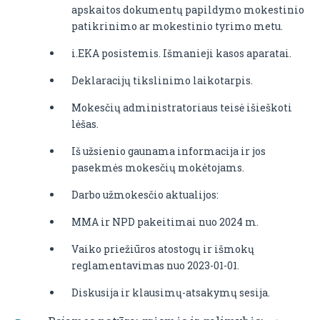
apskaitos dokumentų papildymo mokestinio
patikrinimo ar mokestinio tyrimo metu.
i.EKA posistemis. Išmanieji kasos aparatai.
Deklaracijų tikslinimo laikotarpis.
Mokesčių administratoriaus teisė išieškoti
lėšas.
Iš užsienio gaunama informacija ir jos
pasekmės mokesčių mokėtojams.
Darbo užmokesčio aktualijos:
MMA ir NPD pakeitimai nuo 2024 m.
Vaiko priežiūros atostogų ir išmokų
reglamentavimas nuo 2023-01-01.
Diskusija ir klausimų-atsakymų sesija.