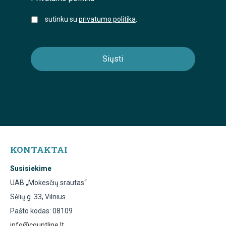
sutinku su
privatumo politika
.
KONTAKTAI
Susisiekime
UAB „Mokesčių srautas“
Sėlių g. 33, Vilnius
Pašto kodas: 08109
info@countline.lt