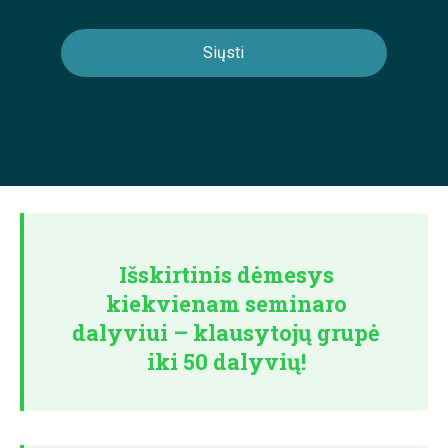
Išskirtinis dėmesys
kiekvienam seminaro
dalyviui – klausytojų grupė
iki 50 dalyvių!