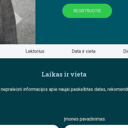
REGISTRUOTIS
Lektorius
Data ir vieta
Di
Laikas ir vieta
e nepraleisti informacijos apie naujai paskelbtas datas, rekom
Įmonės pavadinimas: