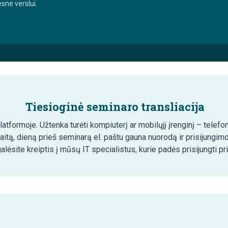
esne verslui.
Tiesioginė seminaro transliacija
tformoje. Užtenka turėti kompiuterį ar mobilųjį įrenginį – telefon
aitą, dieną prieš seminarą el. paštu gauna nuorodą ir prisijungim
lėsite kreiptis į mūsų IT specialistus, kurie padės prisijungti pr