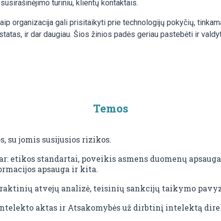
 susirašinėjimo turiniu, klientų kontaktais.
p organizacija gali prisitaikyti prie technologijų pokyčių, tink
statas, ir dar daugiau. Šios žinios padės geriau pastebėti ir valdyti
Temos
, su jomis susijusios rizikos.
ar: etikos standartai, poveikis asmens duomenų apsaugai
ormacijos apsauga ir kita.
raktinių atvejų analizė, teisinių sankcijų taikymo pavyz
intelekto aktas ir Atsakomybės už dirbtinį intelektą dir