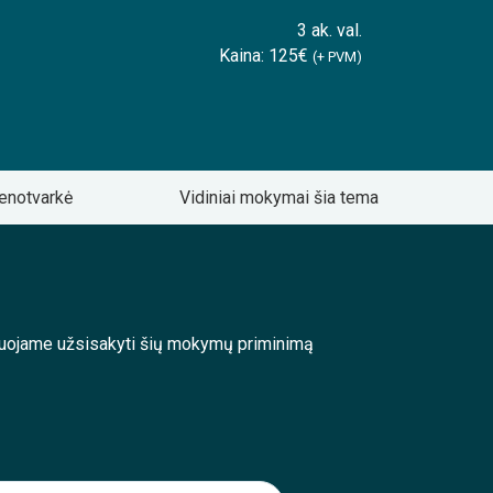
3 ak. val.
Kaina: 125€
(+ PVM)
enotvarkė
Vidiniai mokymai šia tema
enduojame užsisakyti šių mokymų priminimą