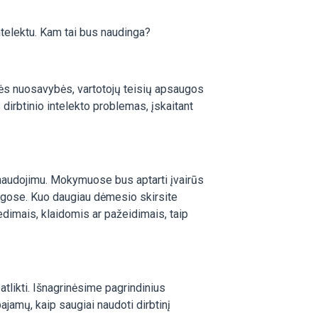
telektu. Kam tai bus naudinga?
inės nuosavybės, vartotojų teisių apsaugos
 dirbtinio intelekto problemas, įskaitant
 naudojimu. Mokymuose bus aptarti įvairūs
ąlygose. Kuo daugiau dėmesio skirsite
edimais, klaidomis ar pažeidimais, taip
tlikti. Išnagrinėsime pagrindinius
pajamų, kaip saugiai naudoti dirbtinį