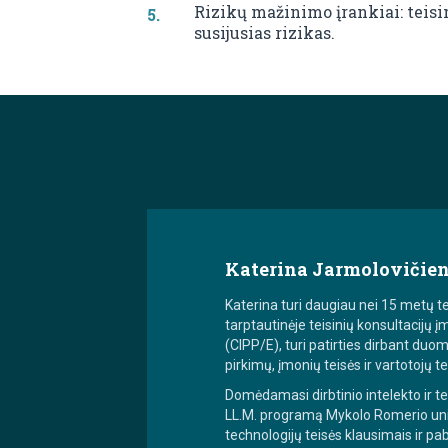
Rizikų mažinimo įrankiai: teisi
susijusias rizikas.
Katerina Jarmolovičie
Katerina turi daugiau nei 15 metų te
tarptautinėje teisinių konsultacijų
(CIPP/E), turi patirties dirbant duo
pirkimų, įmonių teisės ir vartotojų t
Domėdamasi dirbtinio intelekto ir t
LL.M. programą Mykolo Romerio univer
technologijų teisės klausimais ir pab