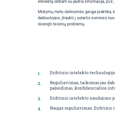
intelektą dirbant su jautria informacija, pvz.,
Mokymų metu dalinsimės gerąja praktika, kai
darbuotojais, įtraukti į sutartis esmines nuo
išvengti teisinių problemų.
Dirbtinio intelekto technologijos
Reguliavimas, taikomas jau dab
pažeidimai, konfidencialios inf
Dirbtinio intelekto naudojimo p
Naujas reguliavimas: Dirbtinio 