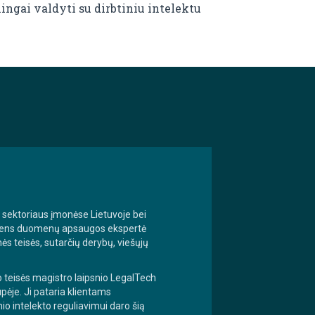
ingai valdyti su dirbtiniu intelektu
ų sektoriaus įmonėse Lietuvoje bei
 asmens duomenų apsaugos ekspertė
ės teisės, sutarčių derybų, viešųjų
o teisės magistro laipsnio LegalTech
pėje. Ji pataria klientams
nio intelekto reguliavimui daro šią