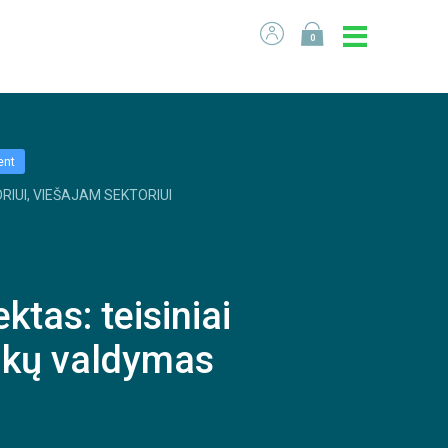
0
ent
RIUI, VIEŠAJAM SEKTORIUI
ektas: teisiniai
izikų valdymas