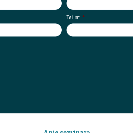
Tel. nr.:
*
Apie seminarą