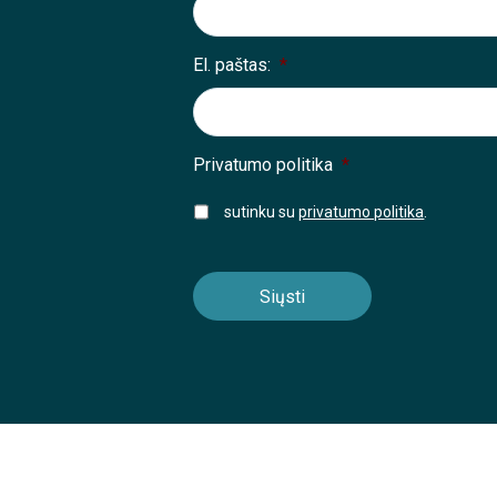
El. paštas:
*
Privatumo politika
*
sutinku su
privatumo politika
.