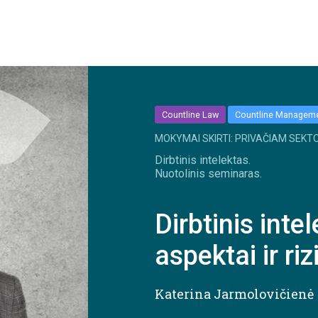
Countline Law
Countline Managem
MOKYMAI SKIRTI: PRIVAČIAM SEKTO
Dirbtinis intelektas.
Nuotolinis seminaras.
Dirbtinis intel
aspektai ir r
Katerina Jarmolovičienė