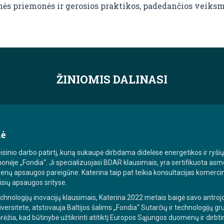
nės priemonės ir gerosios praktikos, padedančios veiksm
ŽINIOMIS DALINASI
nė
isinio darbo patirtį, kurią sukaupė dirbdama didelėse energetikos ir ryši
 įmonėje „Fondia“. Ji specializuojasi BDAR klausimais, yra sertifikuota
menų apsaugos pareigūne. Katerina taip pat teikia konsultacijas komercin
eisių apsaugos srityse.
echnologijų inovacijų klausimais, Katerina 2022 metais baigė savo antroj
sitete, atstovauja Baltijos šalims „Fondia“ Sutarčių ir technologijų gru
rėžia, kad būtinybė užtikrinti atitiktį Europos Sąjungos duomenų ir dirbti