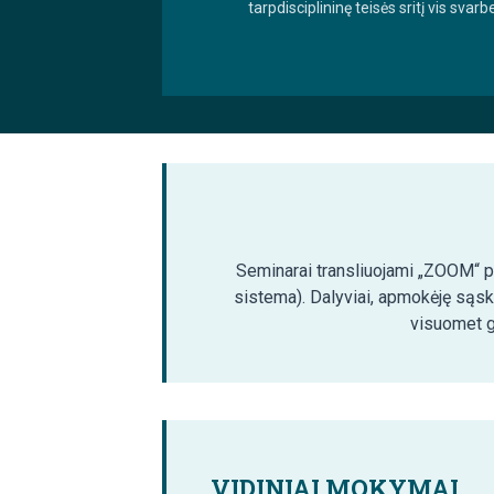
tarpdisciplininę teisės sritį vis svarb
Seminarai transliuojami „ZOOM“ pla
sistema). Dalyviai, apmokėję sąsk
visuomet ga
VIDINIAI MOKYMAI