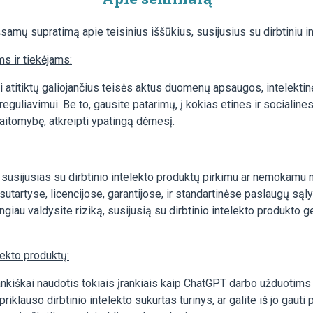
ų supratimą apie teisinius iššūkius, susijusius su dirbtiniu in
ms ir tiekėjams:
tai atitiktų galiojančius teisės aktus duomenų apsaugos, intelekt
eguliavimui. Be to, gausite patarimų, į kokias etines ir socialines
kaitomybę, atkreipti ypatingą dėmesį.
, susijusias su dirbtinio intelekto produktų pirkimu ar nemokamu
 sutartyse, licencijose, garantijose, ir standartinėse paslaugų s
giau valdysite riziką, susijusią su dirbtinio intelekto produkto g
lekto produktų:
ankiškai naudotis tokiais įrankiais kaip ChatGPT darbo užduotims a
klauso dirbtinio intelekto sukurtas turinys, ar galite iš jo gauti 