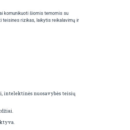
amai komunikuoti šiomis temomis su
 teisines rizikas, laikytis reikalavimų ir
, intelektinės nuosavybės teisių
džiai.
ektyva.