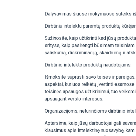
Dalyvavimas šiuose mokymuose suteiks išsam
Dirbtiniu intelektu paremtų produktų kūrėja
Sužinosite, kaip užtikrinti kad jūsų produk
srityse, kaip pasirengti būsimam teisiniam r
šališkumą, diskriminaciją, skaidrumą ir ats
Dirbtinio intelekto produktų naudotojams:
Išmoksite suprasti savo teises ir pareigas
aspektai, kuriuos reikėtų įvertinti esamose
teisinės apsaugos užtikrinimui, tuo veiksmin
apsaugant verslo interesus.
Organizacijoms, neturinčioms dirbtinio inte
Aptarsime, kaip jūsų darbuotojai gali savar
klausimus apie intelektinę nuosavybę, kam pri