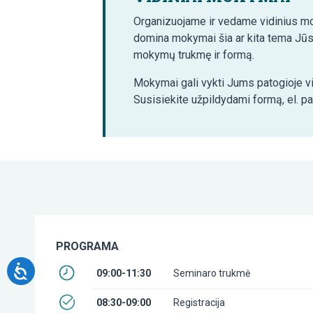
Organizuojame ir vedame vidinius mo
domina mokymai šia ar kita tema Jūs
mokymų trukmę ir formą.
Mokymai gali vykti Jums patogioje vi
Susisiekite užpildydami formą, el. p
PROGRAMA
09:00-11:30
Seminaro trukmė
08:30-09:00
Registracija