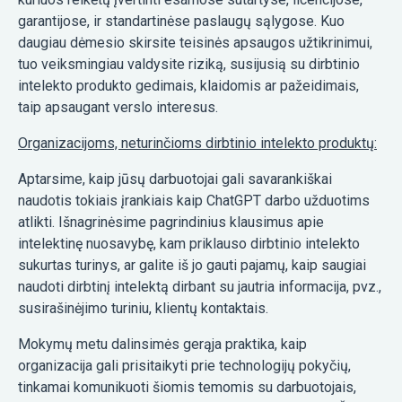
garantijose, ir standartinėse paslaugų sąlygose. Kuo
daugiau dėmesio skirsite teisinės apsaugos užtikrinimui,
tuo veiksmingiau valdysite riziką, susijusią su dirbtinio
intelekto produkto gedimais, klaidomis ar pažeidimais,
taip apsaugant verslo interesus.
Organizacijoms, neturinčioms dirbtinio intelekto produktų:
Aptarsime, kaip jūsų darbuotojai gali savarankiškai
naudotis tokiais įrankiais kaip ChatGPT darbo užduotims
atlikti. Išnagrinėsime pagrindinius klausimus apie
intelektinę nuosavybę, kam priklauso dirbtinio intelekto
sukurtas turinys, ar galite iš jo gauti pajamų, kaip saugiai
naudoti dirbtinį intelektą dirbant su jautria informacija, pvz.,
susirašinėjimo turiniu, klientų kontaktais.
Mokymų metu dalinsimės gerąja praktika, kaip
organizacija gali prisitaikyti prie technologijų pokyčių,
tinkamai komunikuoti šiomis temomis su darbuotojais,