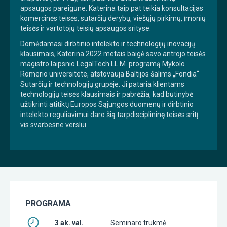
apsaugos pareigūne. Katerina taip pat teikia konsultacijas
komercinės teisės, sutarčių derybų, viešųjų pirkimų, įmonių
teisės ir vartotojų teisių apsaugos srityse.
Domėdamasi dirbtinio intelekto ir technologijų inovacijų
klausimais, Katerina 2022 metais baigė savo antrojo teisės
magistro laipsnio LegalTech LL.M. programą Mykolo
Romerio universitete, atstovauja Baltijos šalims „Fondia“
Sutarčių ir technologijų grupėje. Ji pataria klientams
technologijų teisės klausimais ir pabrėžia, kad būtinybė
užtikrinti atitiktį Europos Sąjungos duomenų ir dirbtinio
intelekto reguliavimui daro šią tarpdisciplininę teisės sritį
vis svarbesne verslui.
PROGRAMA
3 ak. val.
Seminaro trukmė