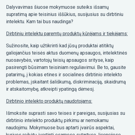
Dalyvavimas šiuose mokymuose suteiks išsamų
supratimą apie teisinius iššūkius, susijusius su dirbtiniu
intelektu. Kam tai bus naudinga?
Dirbtiniu intelektu paremtų produktų kūrėjams ir tiekėjams:
Sužinosite, kaip užtikrinti kad jūsų produktai atitiktų
galiojančius teisės aktus duomenų apsaugos, intelektinės
nuosavybės, vartotojų teisių apsaugos srityse, kaip
pasirengti būsimam teisiniam reguliavimui. Be to, gausite
patarimų, į kokias etines ir socialines dirbtinio intelekto
problemas, įskaitant šališkumą, diskriminaciją, skaidrumą
ir atskaitomybę, atkreipti ypatingą dėmesį.
Dirbtinio intelekto produktų naudotojams:
Išmoksite suprasti savo teises ir pareigas, susijusias su
dirbtinio intelekto produktų pirkimu ar nemokamu
naudojimu. Mokymuose bus aptarti įvairūs aspektai,
kuriuos reikėtų įvertinti esamose sutartyse, licencijose,