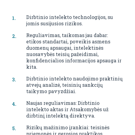
Dirbtinio intelekto technologijos, su
jomis susijusios rizikos.
Reguliavimas, taikomas jau dabar:
etikos standartai, poveikis asmens
duomenų apsaugai, intelektinės
nuosavybės teisių pažeidimai,
konfidencialios informacijos apsauga ir
kita.
Dirbtinio intelekto naudojimo praktinių
atvejų analizė, teisinių sankcijų
taikymo pavyzdžiai.
Naujas reguliavimas: Dirbtinio
intelekto aktas ir Atsakomybės už
dirbtinį intelektą direktyva.
Rizikų mažinimo įrankiai: teisinės
priemonės ir gerosios praktikos,