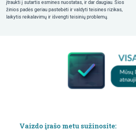
įtraukti į sutartis esmines nuostatas, ir dar daugiau. Šios
žinios padės geriau pastebėti ir valdyti teisines rizikas,
laikytis reikalavimų ir išvengti teisinių problemų.
Vaizdo įrašo metu sužinosite: