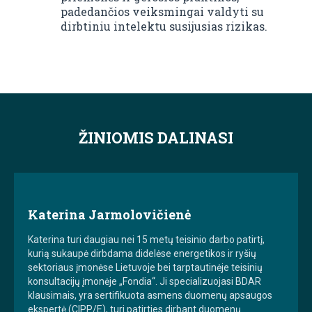
padedančios veiksmingai valdyti su
dirbtiniu intelektu susijusias rizikas.
ŽINIOMIS DALINASI
Katerina Jarmolovičienė
Katerina turi daugiau nei 15 metų teisinio darbo patirtį,
kurią sukaupė dirbdama didelėse energetikos ir ryšių
sektoriaus įmonėse Lietuvoje bei tarptautinėje teisinių
konsultacijų įmonėje „Fondia“. Ji specializuojasi BDAR
klausimais, yra sertifikuota asmens duomenų apsaugos
ekspertė (CIPP/E), turi patirties dirbant duomenų