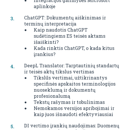
Integracijos galimybės Microsoft
aplinkoje
ChatGPT: Dokumentų aiškinimas ir
terminų interpretacija
Kaip naudotis ChatGPT
sudėtingiems ES teisės aktams
išaiškinti?
Kada rinktis ChatGPT, o kada kitus
įrankius?
DeepL Translator: Tarptautinių standartų
ir teisės aktų tikslus vertimas
Tikslūs vertimai, užtikrinantys
specifinės apskaitos terminologijos
nuoseklumą ir dokumentų
profesionalumą
Tekstų rašymas ir tobulinimas
Nemokamos versijos apribojimai ir
kaip juos išnaudoti efektyviausiai
DI vertimo įrankių naudojimas: Duomenų