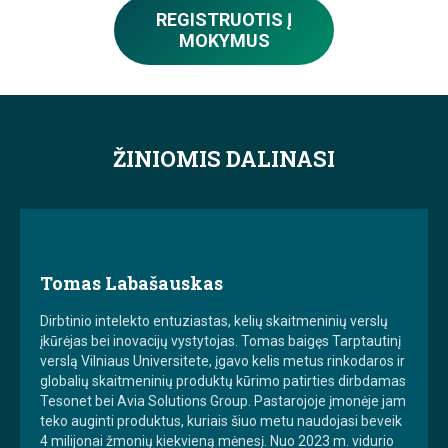
REGISTRUOTIS Į
MOKYMUS
ŽINIOMIS DALINASI
Tomas Labašauskas
Dirbtinio intelekto entuziastas, kelių skaitmeninių verslų
įkūrėjas bei inovacijų vystytojas. Tomas baigęs Tarptautinį
verslą Vilniaus Universitete, įgavo kelis metus rinkodaros ir
globalių skaitmeninių produktų kūrimo patirties dirbdamas
Tesonet bei Avia Solutions Group. Pastarojoje įmonėje jam
teko auginti produktus, kuriais šiuo metu naudojasi beveik
4 milijonai žmonių kiekvieną mėnesį. Nuo 2023 m. vidurio