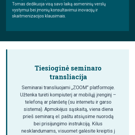
Tomas dedikuoja visą savo laiką asmeninių verslų
vystymui bei įmonių konsultavimui inovacijų ir
skaitmenizacijos klausimais.
Tiesioginė seminaro
transliacija
Seminarai transliuojami „ZOOM” platformoje.
Užtenka turėti kompiuterį ar mobilųjį įrenginį –
telefoną ar planšetę (su internetu ir garso
sistema). Apmokėjus sąskaitą, viena diena
prieš seminarą el. paštu atsiųsime nuorodą
bei prisijungimo instrukciją. Kilus
nesklandumams, visuomet galėsite kreiptis į