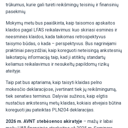
trūkumus, kurie gali turėti reikšmingų teisinių ir finansinių
pasekmių.
Mokymų metu bus paaiškinta, kaip taisomos apskaitos
klaidos pagal LFAS reikalavimus: kuo skiriasi esminės ir
neesminės klaidos, kada taikomas retrospektyvus
taisymo būdas, o kada – perspektyvus. Bus nagrinėjami
praktiniai pavyzdžiai, kaip koreguoti neteisingą ankstesnių
laikotarpių informaciją taip, kad ji atitiktų standartų
keliamus reikalavimus ir nesukeltų papildomų rizikų
ateityje.
Taip pat bus aptariama, kaip taisyti klaidas pelno
mokesčio deklaracijose, įvertinant tiek jų reikšmingumą,
tiek senaties terminus. Dalyviai sužinos, kaip elgtis
nustačius ankstesnių metų klaidas, kokiais atvejais būtina
koreguoti jau pateiktas PLN204 deklaracijas.
2026 m. AVNT stebėsenos akiratyje
– mažų ir labai