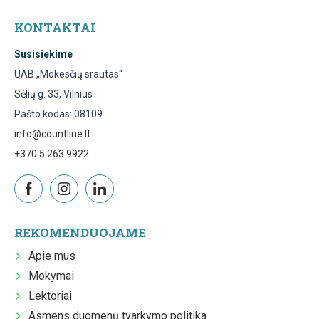
KONTAKTAI
Susisiekime
UAB „Mokesčių srautas“
Sėlių g. 33, Vilnius
Pašto kodas: 08109
info@countline.lt
+370 5 263 9922
REKOMENDUOJAME
Apie mus
Mokymai
Lektoriai
Asmens duomenų tvarkymo politika