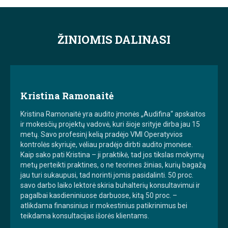
ŽINIOMIS DALINASI
Kristina Ramonaitė
Kristina Ramonaitė yra audito įmonės „Audifina“ apskaitos
ir mokesčių projektų vadovė, kuri šioje srityje dirba jau 15
metų. Savo profesinį kelią pradėjo VMI Operatyvios
kontrolės skyriuje, vėliau pradėjo dirbti audito įmonėse.
Kaip sako pati Kristina – ji praktikė, tad jos tikslas mokymų
metų perteikti praktines, o ne teorines žinias, kurių bagažą
jau turi sukaupusi, tad norinti jomis pasidalinti. 50 proc.
savo darbo laiko lektorė skiria buhalterių konsultavimui ir
pagalbai kasdieniniuose darbuose, kitą 50 proc. –
atlikdama finansinius ir mokestinius patikrinimus bei
teikdama konsultacijas išorės klientams.