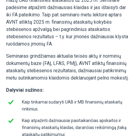
mažų UAB finansinės ataskaitos už 2025 m. Seminare
padėsime atpažinti dažniausias klaidas ir jas ištaisyti dar
iki FA pateikimo. Taip pat seminaro metu lektorė aptars
AVNT atliktą 2025 m. finansinių ataskaitų kokybės
stebėsenos apžvalgą bei pagrindinius ataskaitos
stebėsenos rezultatus – t.y. kur įmonės dažniausiai klysta
ruošdamos įmonių FA.
Seminaras grindžiamas aktualia teisės aktų ir norminių
dokumentų baze (FAĮ, LFAS, PMĮ), AVNT atliktų finansinių
ataskaitų stebėsenos rezultatais, dažniausiai patikrinimų
metu sutinkamomis klaidomis deklaruojant pelno mokestį.
Dalyviai sužinos:
Kaip tinkamai sudaryti UAB ir MB finansinių ataskaitų
rinkinius.
Kaip atpažinti dažniausiai pasitaikančias apskaitos ir
finansinių ataskaitų klaidas, darančias reikšmingą įtaką
ataskaitų patikimumui.