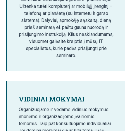
Užtenka turėti kompiuterį ar mobilųjį įrenginį –
telefoną ar planšetę (su internetu ir garso
sistema). Dalyviai, apmokėję sąskaitą, dieną
prieš seminarą el. paštu gauna nuorodą ir
prisijungimo instrukciją. Kilus nesklandumams,
visuomet galėsite kreiptis į mūsų IT
specialistus, kurie padės prisijungti prie
seminaro.
VIDINIAI MOKYMAI
Organizuojame ir vedame vidinius mokymus
įmonėms ir organizacijoms įvairiomis
temomis. Taip pat konsultuojame individualiai.
Jei domina mokymai šia ar kita tema Jūsų