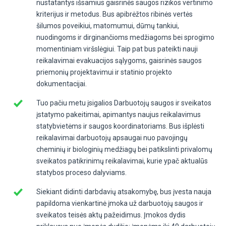
nustatantys išsamius gaisrinės saugos rizikos vertinimo
kriterijus ir metodus. Bus apibrėžtos ribinės vertės
šilumos poveikiui, matomumui, dūmų tankiui,
nuodingoms ir dirginančioms medžiagoms bei sprogimo
momentiniam viršslėgiui. Taip pat bus pateikti nauji
reikalavimai evakuacijos sąlygoms, gaisrinės saugos
priemonių projektavimui ir statinio projekto
dokumentacijai.
Tuo pačiu metu įsigalios Darbuotojų saugos ir sveikatos
įstatymo pakeitimai, apimantys naujus reikalavimus
statybvietėms ir saugos koordinatoriams. Bus išplėsti
reikalavimai darbuotojų apsaugai nuo pavojingų
cheminių ir biologinių medžiagų bei patikslinti privalomų
sveikatos patikrinimų reikalavimai, kurie ypač aktualūs
statybos proceso dalyviams.
Siekiant didinti darbdavių atsakomybę, bus įvesta nauja
papildoma vienkartinė įmoka už darbuotojų saugos ir
sveikatos teisės aktų pažeidimus. Įmokos dydis