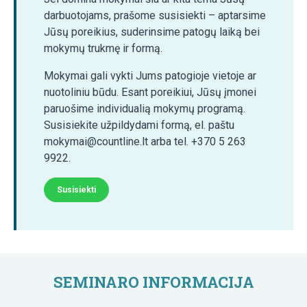
darbuotojams, prašome susisiekti – aptarsime
Jūsų poreikius, suderinsime patogų laiką bei
mokymų trukmę ir formą.
Mokymai gali vykti Jums patogioje vietoje ar
nuotoliniu būdu. Esant poreikiui, Jūsų įmonei
paruošime individualią mokymų programą.
Susisiekite užpildydami formą, el. paštu
mokymai@countline.lt arba tel. +370 5 263
9922.
Susisiekti
SEMINARO INFORMACIJA