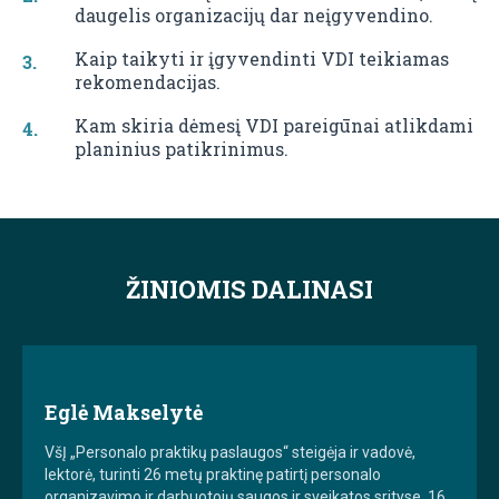
daugelis organizacijų dar neįgyvendino.
Kaip taikyti ir įgyvendinti VDI teikiamas
rekomendacijas.
Kam skiria dėmesį VDI pareigūnai atlikdami
planinius patikrinimus.
ŽINIOMIS DALINASI
Eglė Makselytė
VšĮ „Personalo praktikų paslaugos“ steigėja ir vadovė,
lektorė, turinti 26 metų praktinę patirtį personalo
organizavimo ir darbuotojų saugos ir sveikatos srityse, 16