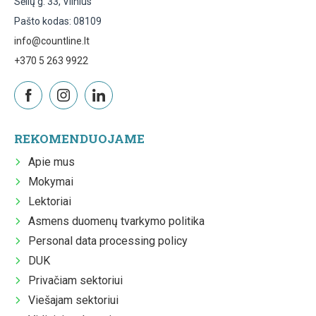
Sėlių g. 33, Vilnius
Pašto kodas: 08109
info@countline.lt
+370 5 263 9922
REKOMENDUOJAME
Apie mus
Mokymai
Lektoriai
Asmens duomenų tvarkymo politika
Personal data processing policy
DUK
Privačiam sektoriui
Viešajam sektoriui