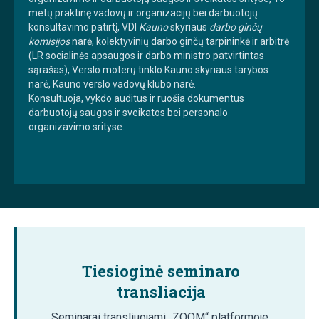
metų praktinę vadovų ir organizacijų bei darbuotojų
konsultavimo patirtį, VDI
Kauno
skyriaus
darbo ginčų
komisijos
narė, kolektyvinių darbo ginčų tarpininkė ir arbitrė
(LR socialinės apsaugos ir darbo ministro patvirtintas
sąrašas), Verslo moterų tinklo Kauno skyriaus tarybos
narė, Kauno verslo vadovų klubo narė.
Konsultuoja, vykdo auditus ir ruošia dokumentus
darbuotojų saugos ir sveikatos bei personalo
organizavimo srityse.
Tiesioginė seminaro
transliacija
Seminarai transliuojami „ZOOM“ platformoje.