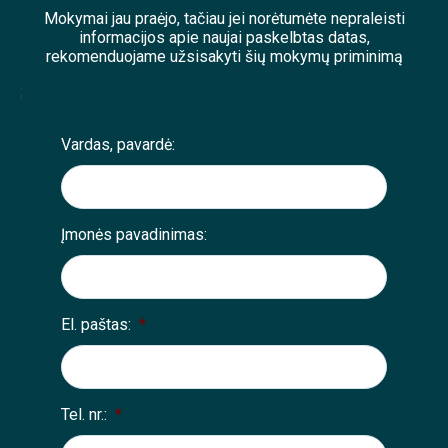
Mokymai jau praėjo, tačiau jei norėtumėte nepraleisti
informacijos apie naujai paskelbtas datas,
rekomenduojame užsisakyti šių mokymų priminimą
;
Vardas, pavardė:
Įmonės pavadinimas:
El. paštas:
*
Tel. nr.:
*