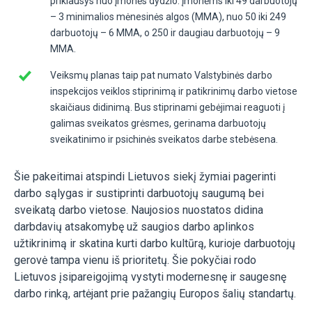
priklausys nuo įmonės dydžio: įmonėms iki 49 darbuotojų
– 3 minimalios mėnesinės algos (MMA), nuo 50 iki 249
darbuotojų – 6 MMA, o 250 ir daugiau darbuotojų – 9
MMA.
Veiksmų planas taip pat numato Valstybinės darbo
inspekcijos veiklos stiprinimą ir patikrinimų darbo vietose
skaičiaus didinimą. Bus stiprinami gebėjimai reaguoti į
galimas sveikatos grėsmes, gerinama darbuotojų
sveikatinimo ir psichinės sveikatos darbe stebėsena.
Šie pakeitimai atspindi Lietuvos siekį žymiai pagerinti
darbo sąlygas ir sustiprinti darbuotojų saugumą bei
sveikatą darbo vietose. Naujosios nuostatos didina
darbdavių atsakomybę už saugios darbo aplinkos
užtikrinimą ir skatina kurti darbo kultūrą, kurioje darbuotojų
gerovė tampa vienu iš prioritetų. Šie pokyčiai rodo
Lietuvos įsipareigojimą vystyti modernesnę ir saugesnę
darbo rinką, artėjant prie pažangių Europos šalių standartų.