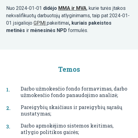
Nuo 2024-01-01
didėjo
MMA ir MVA
, kurie turės įtakos
nekvalifikuotų darbuotojų atlyginimams, taip pat 2024-01-
01 įsigaliojo
GPMĮ
pakeitimai
, kuriais pakeistos
metinės
ir
mėnesinės NPD
formulės.
Temos
Darbo užmokesčio fondo formavimas, darbo
užmokesčio fondo panaudojimo analizė;
Pareigybių skaičiaus ir pareigybių sąrašų
nustatymas;
Darbo apmokėjimo sistemos keitimas,
atlygio politikos gairės;