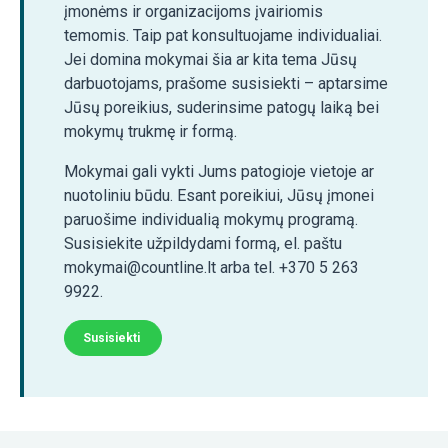
įmonėms ir organizacijoms įvairiomis
temomis. Taip pat konsultuojame individualiai.
Jei domina mokymai šia ar kita tema Jūsų
darbuotojams, prašome susisiekti – aptarsime
Jūsų poreikius, suderinsime patogų laiką bei
mokymų trukmę ir formą.
Mokymai gali vykti Jums patogioje vietoje ar
nuotoliniu būdu. Esant poreikiui, Jūsų įmonei
paruošime individualią mokymų programą.
Susisiekite užpildydami formą, el. paštu
mokymai@countline.lt arba tel. +370 5 263
9922.
Susisiekti