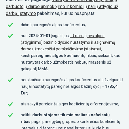
darbuotojų darbo apmokėjimo ir komisijų narių atlygio už
darbą įstatymo
pakeitimas, kuriuo nuspręsta:
didinti pareiginės algos koeficientus;
nuo
2024-01-01
įsigaliojus
LR pareiginės algos
(atlyginimo) bazinio dydžio nustatymo ir asignavimų
darbo užmokesčiui perskaičiavimo įstatymui
,
keisti
pareiginės algos koeficientų ribas
, siekiant, kad
nustatytas darbo užmokestis nebūtų mažesnis už
galiojantį MMA;
perskaičiuoti pareiginės algos koeficientus atsižvelgiant į
naujai nustatytą pareiginės algos bazinį dydį –
1785,4
Eur
;
atsisakyti pareiginės algos koeficientų diferencijavimo;
palikti
darbuotojams tik minimalias koeficientų
ribas
pagal pareigybių grupes, o konkrečius koeficientų
intervalus diferencijuoti pagal kriterijus, kurie bus