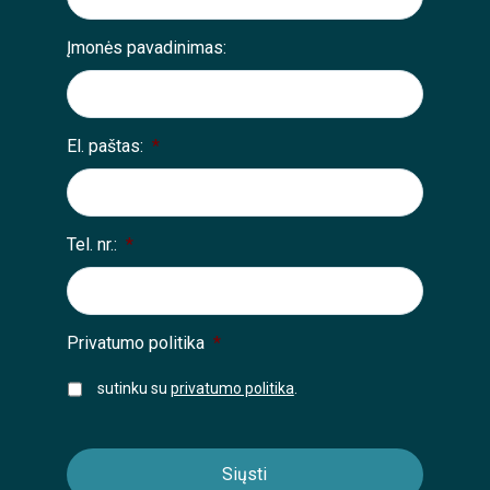
Įmonės pavadinimas:
El. paštas:
*
Tel. nr.:
*
Privatumo politika
*
sutinku su
privatumo politika
.