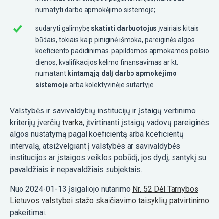
numatyti darbo apmokėjimo sistemoje;
sudaryti galimybę
skatinti darbuotojus
įvairiais kitais
būdais, tokiais kaip piniginė išmoka, pareiginės algos
koeficiento padidinimas, papildomos apmokamos poilsio
dienos, kvalifikacijos kėlimo finansavimas ar kt.
numatant
kintamąją dalį darbo apmokėjimo
sistemoje
arba kolektyvinėje sutartyje.
Valstybės ir savivaldybių institucijų ir įstaigų vertinimo
kriterijų įverčių
tvarka
, įtvirtinanti įstaigų vadovų pareiginės
algos nustatymą pagal koeficientą arba koeficientų
intervalą, atsižvelgiant į valstybės ar savivaldybės
institucijos ar įstaigos veiklos pobūdį, jos dydį, santykį su
pavaldžiais ir nepavaldžiais subjektais.
Nuo 2024-01-13 įsigaliojo nutarimo
Nr. 52 Dėl Tarnybos
Lietuvos valstybei stažo skaičiavimo taisyklių patvirtinimo
pakeitimai.