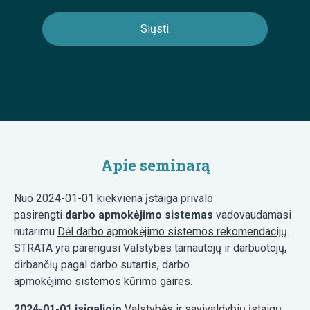
Apie seminarą
Nuo 2024-01-01 kiekviena įstaiga privalo
pasirengti
darbo apmokėjimo sistemas
vadovaudamasi
nutarimu
Dėl darbo apmokėjimo sistemos rekomendacijų
.
STRATA yra parengusi Valstybės tarnautojų ir darbuotojų,
dirbančių pagal darbo sutartis, darbo
apmokėjimo
sistemos kūrimo gaires
.
2024-01-01 įsigaliojo
Valstybės ir savivaldybių įstaigų